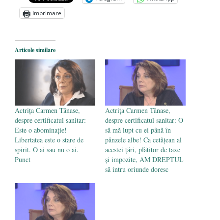
Zelensky
- 13 mai 2026
Imprimare
Statul care servește Națiunea
- 21 aprilie
2026
Legea Vexler produce efecte. Bustul
Articole similare
poetului Octavian Goga, înlăturat din Iași
- 16 aprilie 2026
Actrița Carmen Tănase,
Actrița Carmen Tănase,
despre certificatul sanitar:
despre certificatul sanitar: O
Este o abominaţie!
să mă lupt cu ei până în
Libertatea este o stare de
pânzele albe! Ca cetățean al
spirit. O ai sau nu o ai.
acestei țări, plătitor de taxe
Punct
și impozite, AM DREPTUL
să intru oriunde doresc