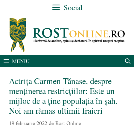
Sari
Social
la
conținut
MENIU
Actrița Carmen Tănase, despre
menținerea restricţiilor: Este un
mijloc de a ţine populaţia în șah.
Noi am rămas ultimii fraieri
19 februarie 2022
de
Rost Online