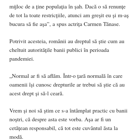
mijloc de a ţine populaţia în șah. Dacă o să renunțe
de tot la toate restricţiile, atunci am greșit eu şi m-aş
bucura să fie aşa”, a spus actrița Carmen Tănase.
Potrivit acesteia, românii au dreptul să ştie cum au
cheltuit autoritățile banii publici în perioada
pandemiei.
„Normal ar fi să aflăm. Într-o ţară normală în care
oamenii îşi cunosc drepturile ar trebui să ştie că au
acest drept şi să-l ceară.
Vrem şi noi să ştim ce s-a întâmplat practic cu banii
noștri, că despre asta este vorba. Aşa ar fi un
cetăţean responsabil, că tot este cuvântul ăsta la
modă.