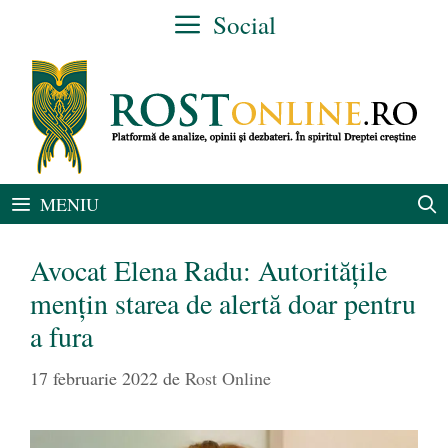
Sari
Social
la
conținut
MENIU
Avocat Elena Radu: Autoritățile
mențin starea de alertă doar pentru
a fura
17 februarie 2022
de
Rost Online