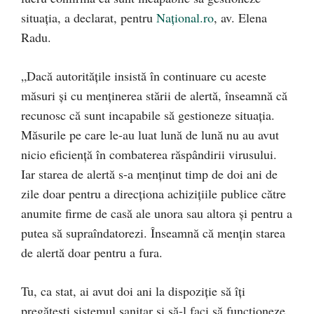
situația, a declarat, pentru
Național.ro
, av. Elena
Radu.
„Dacă autoritățile insistă în continuare cu aceste
măsuri și cu menținerea stării de alertă, înseamnă că
recunosc că sunt incapabile să gestioneze situația.
Măsurile pe care le-au luat lună de lună nu au avut
nicio eficiență în combaterea răspândirii virusului.
Iar starea de alertă s-a menținut timp de doi ani de
zile doar pentru a direcționa achizițiile publice către
anumite firme de casă ale unora sau altora și pentru a
putea să supraîndatorezi. Înseamnă că mențin starea
de alertă doar pentru a fura.
Tu, ca stat, ai avut doi ani la dispoziție să îți
pregătești sistemul sanitar și să-l faci să funcționeze