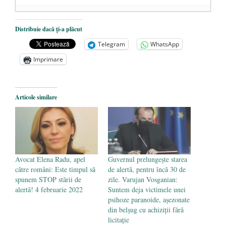
Dezvăluiri cutremurătoare despre
Distribuie dacă ți-a plăcut
președintele Ucrainei, Volodymyr
Telegram
WhatsApp
Zelensky
- 13 mai 2026
Imprimare
Statul care servește Națiunea
- 21 aprilie
2026
Legea Vexler produce efecte. Bustul
Articole similare
poetului Octavian Goga, înlăturat din Iași
- 16 aprilie 2026
Avocat Elena Radu, apel
Guvernul prelungește starea
către români: Este timpul să
de alertă, pentru încă 30 de
spunem STOP stării de
zile. Varujan Vosganian:
alertă! 4 februarie 2022
Suntem deja victimele unei
psihoze paranoide, așezonate
din belșug cu achiziții fără
licitație