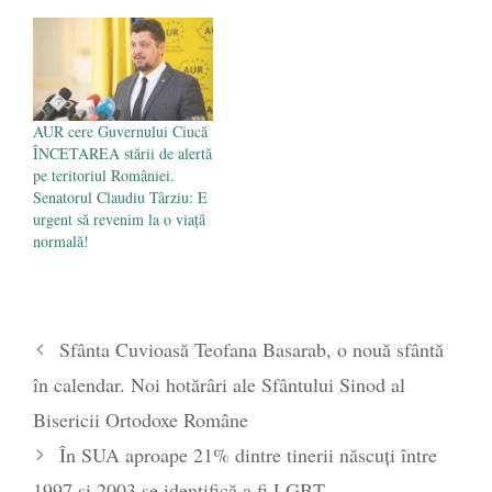
AUR cere Guvernului Ciucă
ÎNCETAREA stării de alertă
pe teritoriul României.
Senatorul Claudiu Târziu: E
urgent să revenim la o viață
normală!
Sfânta Cuvioasă Teofana Basarab, o nouă sfântă
în calendar. Noi hotărâri ale Sfântului Sinod al
Bisericii Ortodoxe Române
În SUA aproape 21% dintre tinerii născuți între
1997 și 2003 se identifică a fi LGBT