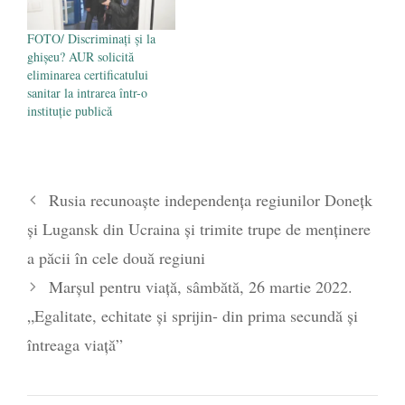
FOTO/ Discriminați și la
ghișeu? AUR solicită
eliminarea certificatului
sanitar la intrarea într-o
instituție publică
Rusia recunoaște independența regiunilor Donețk
și Lugansk din Ucraina și trimite trupe de menținere
a păcii în cele două regiuni
Marșul pentru viață, sâmbătă, 26 martie 2022.
„Egalitate, echitate și sprijin- din prima secundă și
întreaga viață”