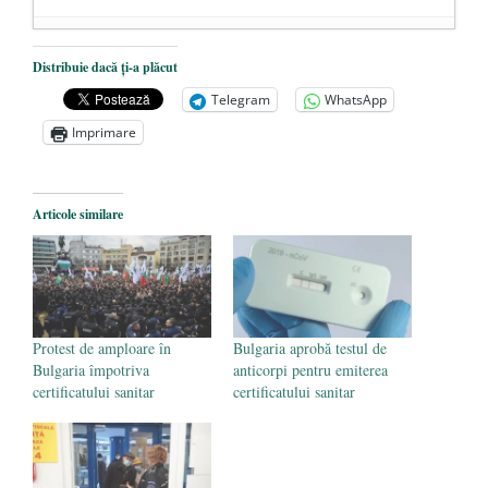
Dezvăluiri cutremurătoare despre
Distribuie dacă ți-a plăcut
președintele Ucrainei, Volodymyr
Telegram
WhatsApp
Zelensky
- 13 mai 2026
Imprimare
Statul care servește Națiunea
- 21 aprilie
2026
Legea Vexler produce efecte. Bustul
Articole similare
poetului Octavian Goga, înlăturat din Iași
- 16 aprilie 2026
Protest de amploare în
Bulgaria aprobă testul de
Bulgaria împotriva
anticorpi pentru emiterea
certificatului sanitar
certificatului sanitar