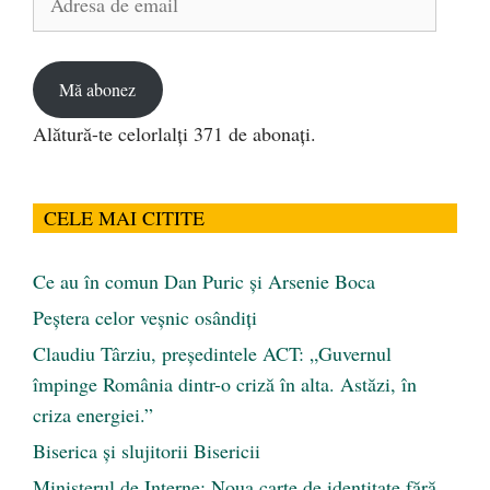
de
email
Mă abonez
Alătură-te celorlalți 371 de abonați.
CELE MAI CITITE
Ce au în comun Dan Puric şi Arsenie Boca
Peştera celor veşnic osândiţi
Claudiu Târziu, președintele ACT: „Guvernul
împinge România dintr-o criză în alta. Astăzi, în
criza energiei.”
Biserica și slujitorii Bisericii
Ministerul de Interne: Noua carte de identitate fără