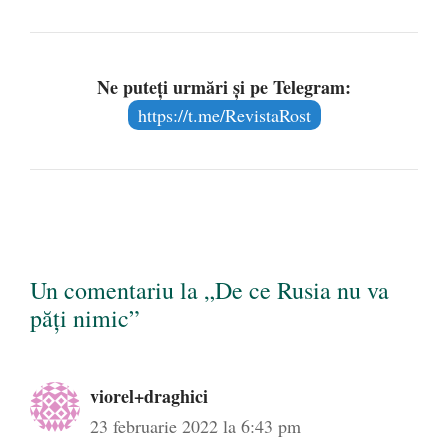
Ne puteți urmări și pe Telegram:
https://t.me/RevistaRost
Un comentariu la „De ce Rusia nu va
păți nimic”
viorel+draghici
23 februarie 2022 la 6:43 pm