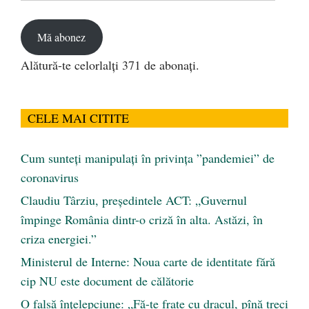
email
Mă abonez
Alătură-te celorlalți 371 de abonați.
CELE MAI CITITE
Cum sunteți manipulați în privința ”pandemiei” de
coronavirus
Claudiu Târziu, președintele ACT: „Guvernul
împinge România dintr-o criză în alta. Astăzi, în
criza energiei.”
Ministerul de Interne: Noua carte de identitate fără
cip NU este document de călătorie
O falsă înțelepciune: „Fă-te frate cu dracul, pînă treci