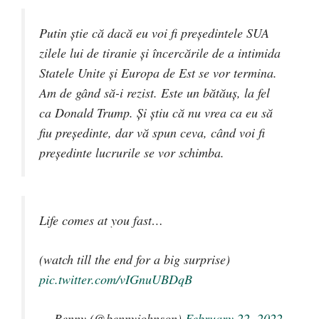
Putin știe că dacă eu voi fi președintele SUA
zilele lui de tiranie și încercările de a intimida
Statele Unite și Europa de Est se vor termina.
Am de gând să-i rezist. Este un bătăuș, la fel
ca Donald Trump. Și știu că nu vrea ca eu să
fiu președinte, dar vă spun ceva, când voi fi
președinte lucrurile se vor schimba.
Life comes at you fast…
(watch till the end for a big surprise)
pic.twitter.com/vIGnuUBDqB
— Benny (@bennyjohnson)
February 22, 2022