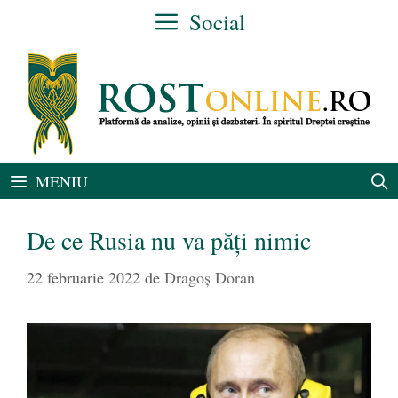
Sari
Social
la
conținut
MENIU
De ce Rusia nu va păți nimic
22 februarie 2022
de
Dragoș Doran