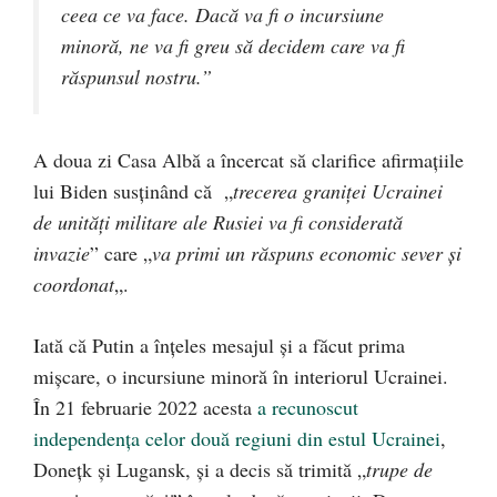
ceea ce va face. Dacă va fi o incursiune
minoră, ne va fi greu să decidem care va fi
răspunsul nostru.”
A doua zi Casa Albă a încercat să clarifice afirmațiile
lui Biden susținând că „
trecerea graniței Ucrainei
de unități militare ale Rusiei va fi considerată
invazie
” care „
va primi un răspuns economic sever și
coordonat
„.
Iată că Putin a înțeles mesajul și a făcut prima
mișcare, o incursiune minoră în interiorul Ucrainei.
În 21 februarie 2022 acesta
a recunoscut
independența celor două regiuni din estul Ucrainei
,
Donețk și Lugansk, și a decis să trimită „
trupe de