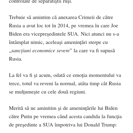
controlate de separatiștii ruși.
Trebuie să amintim că anexarea Crimeii de către
Rusia a avut loc tot în 2014, pe vremea în care Joe
Biden era vicepreședintele SUA. Nici atunci nu s-a
întâmplat nimic, aceleași amenințări sterpe cu
„
sancțiuni economice severe
” la care va fi supusă
Rusia.
La fel va fi și acum, odată ce emoția momentului va
trece, totul va reveni la normal, atâta timp cât Rusia
se mulțumește cu cele două regiuni.
Merită să ne aminitim și de amenințările lui Biden
către Putin pe vremea când acesta candida la funcția
de președinte a SUA împotriva lui Donald Trump: