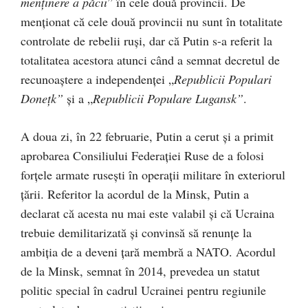
menținere a păcii
” în cele două provincii. De
menționat că cele două provincii nu sunt în totalitate
controlate de rebelii ruși, dar că Putin s-a referit la
totalitatea acestora atunci când a semnat decretul de
recunoaștere a independenței „
Republicii Populari
Donețk”
și a „
Republicii Populare Lugansk”
.
A doua zi, în 22 februarie, Putin a cerut și a primit
aprobarea Consiliului Federației Ruse de a folosi
forțele armate rusești în operații militare în exteriorul
țării. Referitor la acordul de la Minsk, Putin a
declarat că acesta nu mai este valabil și că Ucraina
trebuie demilitarizată și convinsă să renunțe la
ambiția de a deveni țară membră a NATO. Acordul
de la Minsk, semnat în 2014, prevedea un statut
politic special în cadrul Ucrainei pentru regiunile