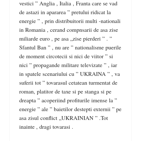
vestici ” Anglia , Italia , Franta care se vad
de astazi in apararea ” pretului ridicat la
energie ” , prin distribuitorii multi -nationali
in Romania , cerand compnsarii de asa zise
miliarde euro , pe asa „zise pierderi ” . ”
Sfantul Ban ” , nu are ” nationalisme puerile
de moment circotecii si nici de viitor ” si
nici ” propagande militare televizate ” , iar
in spatele scenariului cu ” UKRAINA ” , va
suferii tot ” tovarasul cetatean turmentat de
roman, platitor de taxe si pe stanga si pe
dreapta ” acoperiind profiturile imense la ”
energie ” ale ” baietilor destepti externii ” pe
asa zisul conflict „UKRAINIAN ” .Tot
inainte , dragi tovarasi .