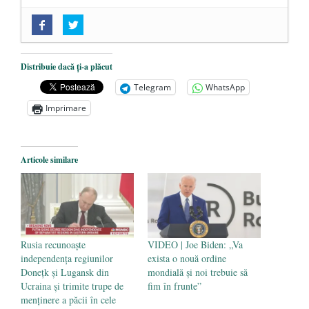
„Acum nu e momentul”
- 22 martie 2025
O nouă autostradă distruge pădurea
amazoniană, pentru summitul climatic
Distribuie dacă ți-a plăcut
COP30
- 14 martie 2025
Telegram
WhatsApp
Alegeri controlate
- 11 martie 2025
Imprimare
Articole similare
Rusia recunoaște
VIDEO | Joe Biden: „Va
independența regiunilor
exista o nouă ordine
Donețk și Lugansk din
mondială și noi trebuie să
Ucraina și trimite trupe de
fim în frunte”
menținere a păcii în cele