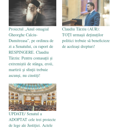
- 16 aprilie 2026
Proiectul „Anul omagial
Claudiu Târziu (AUR):
Gheorghe Calciu-
TOȚI urmașii deținuților
Dumitreasa”, pe ordinea de
politici trebuie să beneficieze
zi a Senatului, cu raport de
de aceleași drepturi!
RESPINGERE. Claudiu
Târziu: Pentru comasații și
extremiștii de stânga, eroii,
martirii și sfinții trebuie
ascunși, nu cinstiți!
UPDATE/ Senatul a
ADOPTAT cele trei proiecte
de lege ale Justiţiei. Actele