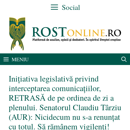
Sari
Social
la
conținut
MENIU
Inițiativa legislativă privind
interceptarea comunicațiilor,
RETRASĂ de pe ordinea de zi a
plenului. Senatorul Claudiu Târziu
(AUR): Nicidecum nu s-a renunțat
cu totul. Să rămânem vigilenți!