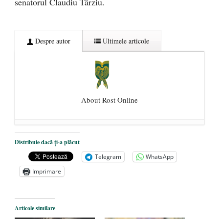
senatorul Claudiu Târziu.
Despre autor
Ultimele articole
About Rost Online
Dezvăluiri cutremurătoare despre
Distribuie dacă ți-a plăcut
președintele Ucrainei, Volodymyr
Telegram
WhatsApp
Zelensky
- 13 mai 2026
Imprimare
Statul care servește Națiunea
- 21 aprilie
2026
Legea Vexler produce efecte. Bustul
Articole similare
poetului Octavian Goga, înlăturat din Iași