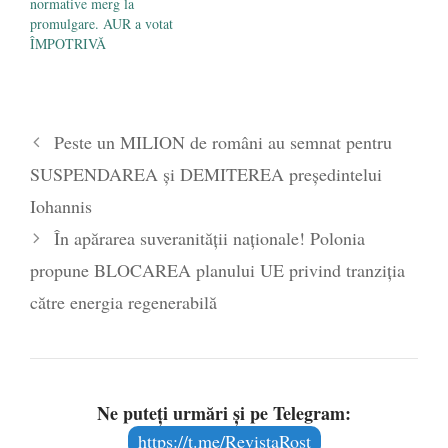
normative merg la
promulgare. AUR a votat
ÎMPOTRIVĂ
Peste un MILION de români au semnat pentru
SUSPENDAREA și DEMITEREA președintelui
Iohannis
În apărarea suveranității naționale! Polonia
propune BLOCAREA planului UE privind tranziția
către energia regenerabilă
Ne puteți urmări și pe Telegram:
https://t.me/RevistaRost