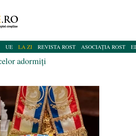
UE
LA ZI
REVISTA ROST
ASOCIAȚIA ROST
E
celor adormiți