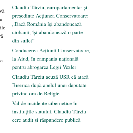
Claudiu Târziu, europarlamentar și
ivă
președinte Acțiunea Conservatoare:
au
„Dacă România își abandonează
ile
ciobanii, își abandonează o parte
ră
din suflet”
Conducerea Acțiunii Conservatoare,
la Aiud, în campania națională
pe
pentru abrogarea Legii Vexler
Claudiu Târziu acuză USR că atacă
i
Biserica după apelul unei deputate
privind ora de Religie
Val de incidente cibernetice în
instituțiile statului. Claudiu Târziu
cere audit și răspundere publică