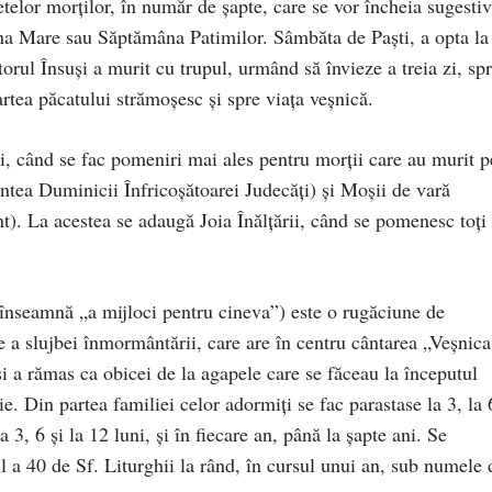
elor morţilor, în număr de şapte, care se vor încheia sugestiv
na Mare sau Săptămâna Patimilor. Sâmbăta de Paşti, a opta la
orul Însuşi a murit cu trupul, urmând să învieze a treia zi, sp
ea păcatului strămoşesc şi spre viaţa veşnică.
i, când se fac pomeniri mai ales pentru morţii care au murit p
ntea Duminicii Înfricoşătoarei Judecăţi) şi Moşii de vară
). La acestea se adaugă Joia Înălţării, când se pomenesc toţi
 înseamnă „a mijloci pentru cineva”) este o rugăciune de
e a slujbei înmormântării, care are în centru cântarea „Veşnica
a rămas ca obicei de la agapele care se făceau la începutul
e. Din partea familiei celor adormiţi se fac parastase la 3, la 
a 3, 6 şi la 12 luni, şi în fiecare an, până la şapte ani. Se
l a 40 de Sf. Liturghii la rând, în cursul unui an, sub numele 