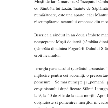
Moşii de iarnă marchează începutul sâmbet
cu Sâmbăta lui Lazăr, înainte de Săptămâ
numărătoare, este una aparte, căci Mântuit
răscumpărarea neamului omenesc din moart
Biserica a rânduit în an două sâmbete mar
neaşteptate: Moşii de iarnă (sâmbăta dinai
(sâmbăta dinaintea Pogorârii Duhului Sfânt
eroii neamului.
Ierurgia parastasului (cuvântul „parastas”
mijlocire pentru cei adormiţi, o prescurtar
pomenire”. Se mai numeşte şi „pomană” şi 
creştinismului după fiecare Sfântă Liturghi
la 9, la 40 de zile de la data morţii. Apoi l
obişnuieşte şi pomenirea morţilor în cadru