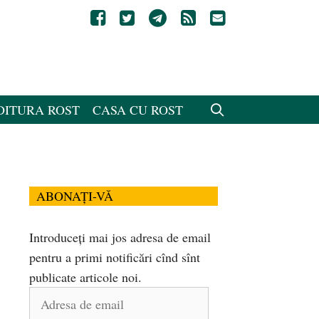
DITURA ROST
CASA CU ROST
ABONAȚI-VĂ
Introduceți mai jos adresa de email
pentru a primi notificări cînd sînt
publicate articole noi.
Adresa
de