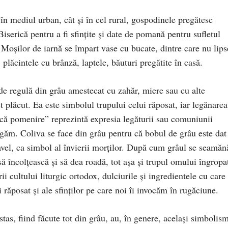
în mediul urban, cât şi în cel rural, gospodinele pregătesc
 Biserică pentru a fi sfinţite şi date de pomană pentru sufletul
Moşilor de iarnă se împart vase cu bucate, dintre care nu lips
i, plăcintele cu brânză, laptele, băuturi pregătite în casă.
de regulă din grâu amestecat cu zahăr, miere sau cu alte
t plăcut. Ea este simbolul trupului celui răposat, iar legănarea
nică pomenire” reprezintă expresia legăturii sau comuniunii
rugăm. Coliva se face din grâu pentru că bobul de grâu este dat
avel, ca simbol al învierii morţilor. După cum grâul se seamăn
ă încolţească şi să dea roadă, tot aşa şi trupul omului îngropa
ii cultului liturgic ortodox, dulciurile şi ingredientele cu care
 răposat şi ale sfinţilor pe care noi îi invocăm în rugăciune.
tas, fiind făcute tot din grâu, au, în genere, acelaşi simbolism