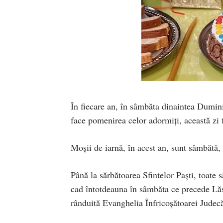
În fiecare an, în sâmbăta dinaintea Duminic
face pomenirea celor adormiţi, această zi
Moșii de iarnă, în acest an, sunt sâmbătă, 
Până la sărbătoarea Sfintelor Paşti, toate
cad întotdeauna în sâmbăta ce precede Lăs
rânduită Evanghelia Înfricoşătoarei Judec