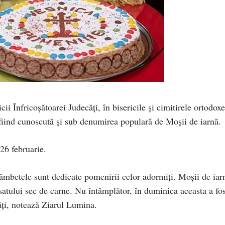
ii Înfricoşătoarei Judecăţi, în bisericile şi cimitirele ortodoxe
 fiind cunoscută și sub denumirea populară de Moşii de iarnă.
26 februarie.
 sâmbetele sunt dedicate pomenirii celor adormiţi. Moşii de iar
atului sec de carne. Nu întâmplător, în duminica aceasta a fos
ăţi, notează Ziarul Lumina.