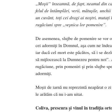
„Moşii” înseamnă, de fapt, neamul din car
felul de întâmplări, verii, mătuşile, unchii n
un cuvânt, toţi cei dragi ai noştri, mutaţi
rugăciuni spre „veşnica lor pomenire”.
De asemenea, slujbe de pomenire se vor ofi
cei adormiţi în Domnul, aşa cum ne îndea
iar dacă cel mort este păcătos, să i se dezl
să mijlocească la Dumnezeu pentru noi”. Aşa
rugăciune, prin pomeniri şi prin slujbe spe
adormiţi.
Moşii de iarnă nu reprezintă neapărat o zi
le arătăm că nu i-am uitat.
Coliva, prescura şi vinul în tradiţia or