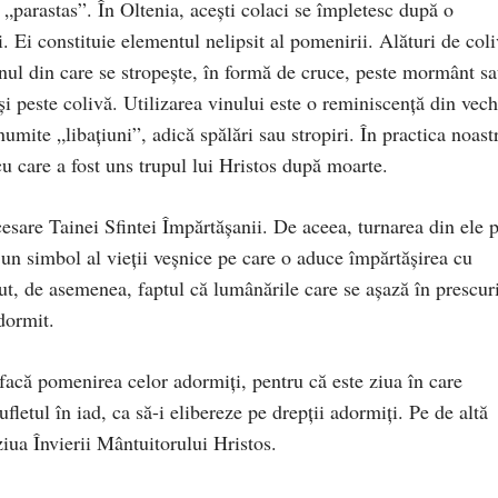
 „parastas”. În Oltenia, aceşti colaci se împletesc după o
 Ei constituie elementul nelipsit al pomenirii. Alături de col
vinul din care se stropeşte, în formă de cruce, peste mormânt s
şi peste colivă. Utilizarea vinului este o reminiscenţă din vech
umite „libaţiuni”, adică spălări sau stropiri. În practica noast
cu care a fost uns trupul lui Hristos după moarte.
cesare Tainei Sfintei Împărtăşanii. De aceea, turnarea din ele 
 un simbol al vieţii veşnice pe care o aduce împărtăşirea cu
ut, de asemenea, faptul că lumânările care se aşază în prescur
dormit.
 facă pomenirea celor adormiţi, pentru că este ziua în care
fletul în iad, ca să-i elibereze pe drepţii adormiţi. Pe de altă
iua Învierii Mântuitorului Hristos.