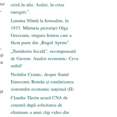
tot
criză în alta. Astăzi, în criza
-
energiei.”
Lumina Sfântă la Ierusalim, în
1933. Mărturia pictoriței Olga
Greceanu, singura femeia care a
făcut parte din „Rugul Aprins”
,
„Turnătoria fiscală”, recompensată
şi
de Guvern. Analist economic: Ceva
in
oribil!
Nichifor Crainic, despre Statul
Etnocratic Român şi românizarea
sistemului economic naţional (II)
şi
Claudiu Târziu acuză CNA de
cenzură după solicitarea de
eliminare a unui clip video din