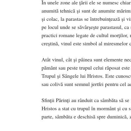
În unele zone ale ţării ele se numesc chiar
anumită tehnică şi sunt de anumite mărimi.
şi colac, la parastas se întrebuinţează şi 
pe locul unde se săvârşeşte parastasul, ca 
practici romane legate de cultul morţilor, n
creştină, vinul este simbol al miresmelor 
Atât vinul, cât şi pâinea sunt elemente ne
pământ sau peste trupul celui răposat este
Trupul şi Sângele lui Hristos. Este cunosc
sau colivă sunt semnul jertfei pentru cel a
Sfinţii Părinţi au rânduit ca sâmbăta să se
Hristos a stat cu trupul în mormânt şi cu su
parte, sâmbăta e deschisă spre duminică, z