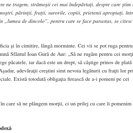
e ne tragem, strămoşii cei mai îndepărtaţi, despre care ştim 
oştri, părinţii, fraţii, surorile, copiii, prietenii apropiaţi, într
 în „lumea de dincolo”, pentru care se face parastas, se citesc
cia şi în cimitire, lângă morminte. Cei vii se pot ruga pentru
mnă Sfântul Ioan Gură de Aur: „Să ne rugăm pentru cei morţi
ege păcatele, iar dacă este un drept, să câştige prinos de plată 
dar, adevăraţii creştini simt nevoia legăturii cu fraţii lor pr
ciale. Există totodată obligaţia firească de a-i pomeni pe cei
 în care să ne plângem morţii, ci un prilej cu care îi pomenim 
todoxă