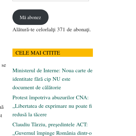
email
Mă abonez
Alătură-te celorlalți 371 de abonați.
CELE MAI CITITE
 se
Ministerul de Interne: Noua carte de
identitate fără cip NU este
document de călătorie
Protest împotriva abuzurilor CNA:
„Libertatea de exprimare nu poate fi
nă
redusă la tăcere
t
Claudiu Târziu, președintele ACT:
„Guvernul împinge România dintr-o