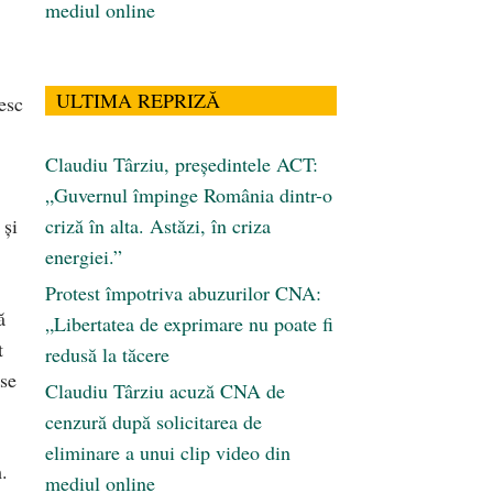
mediul online
ULTIMA REPRIZĂ
esc
Claudiu Târziu, președintele ACT:
„Guvernul împinge România dintr-o
 şi
criză în alta. Astăzi, în criza
energiei.”
Protest împotriva abuzurilor CNA:
ă
„Libertatea de exprimare nu poate fi
t
redusă la tăcere
 se
Claudiu Târziu acuză CNA de
cenzură după solicitarea de
eliminare a unui clip video din
.
mediul online