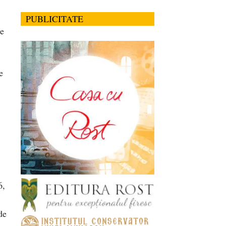
PUBLICITATE
re
e
6,
de