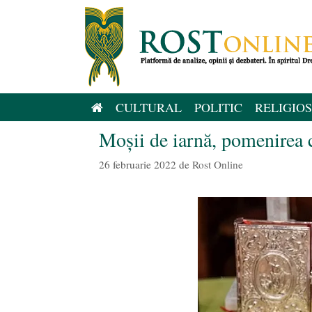
Sari
la
conținut
CULTURAL
POLITIC
RELIGIOS
Moșii de iarnă, pomenirea 
26 februarie 2022
de
Rost Online