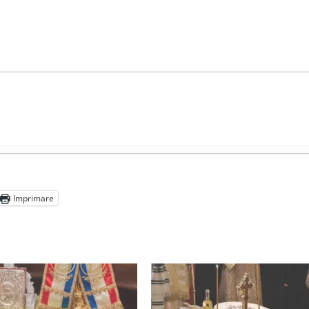
președintele Ucrainei, Volodymyr Zelensky
- 13 mai 2026
aprilie 2026
Imprimare
l poetului Octavian Goga, înlăturat din Iași
- 16 aprilie 2026