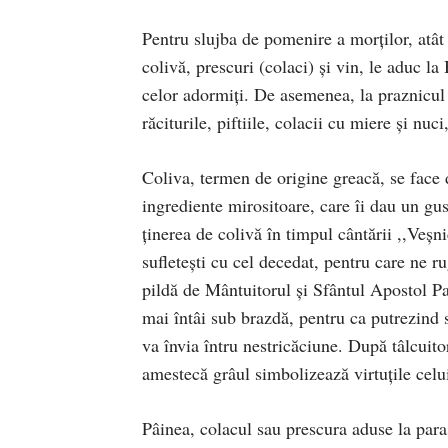
Pentru slujba de pomenire a morţilor, atât 
colivă, prescuri (colaci) şi vin, le aduc la
celor adormiţi. De asemenea, la praznicul 
răciturile, piftiile, colacii cu miere şi nuc
Coliva, termen de origine greacă, se face 
ingrediente mirositoare, care îi dau un gus
ţinerea de colivă în timpul cântării ,,Veş
sufleteşti cu cel decedat, pentru care ne 
pildă de Mântuitorul şi Sfântul Apostol P
mai întâi sub brazdă, pentru ca putrezind s
va învia întru nestricăciune. După tâlcuitor
amestecă grâul simbolizează virtuţile celui
Pâinea, colacul sau prescura aduse la paras