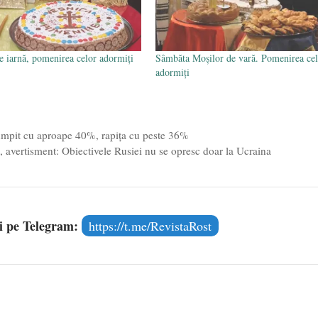
e iarnă, pomenirea celor adormiți
Sâmbăta Moșilor de vară. Pomenirea cel
adormiți
scumpit cu aproape 40%, rapița cu peste 36%
 avertisment: Obiectivele Rusiei nu se opresc doar la Ucraina
și pe Telegram:
https://t.me/RevistaRost