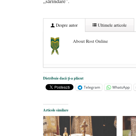
„sărindare”.
Despre autor
Ultimele articole
About Rost Online
Dezvăluiri cutremurătoare despre 
Distribuie dacă ți-a plăcut
Statul care servește Națiunea
- 21 
Telegram
WhatsApp
Legea Vexler produce efecte. Bustu
Articole similare