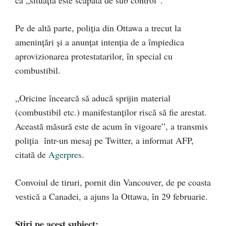
că „situația este scăpată de sub control”.
Pe de altă parte, poliţia din Ottawa a trecut la
amenințări și a anunţat intenţia de a împiedica
aprovizionarea protestatarilor, în special cu
combustibil.
„Oricine încearcă să aducă sprijin material
(combustibil etc.) manifestanţilor riscă să fie arestat.
Această măsură este de acum în vigoare”, a transmis
poliția într-un mesaj pe Twitter, a informat AFP,
citată de
Agerpres
.
Convoiul de tiruri, pornit din Vancouver, de pe coasta
vestică a Canadei, a ajuns la Ottawa, în 29 februarie.
Știri pe acest subiect: