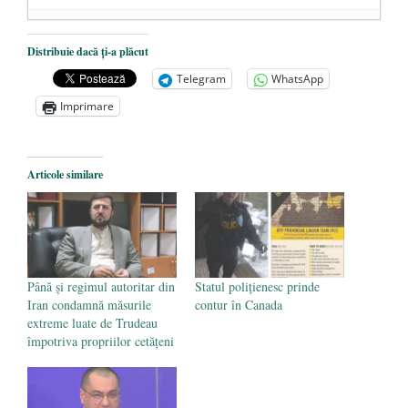
Dezvăluiri cutremurătoare despre
Distribuie dacă ți-a plăcut
președintele Ucrainei, Volodymyr
Telegram
WhatsApp
Zelensky
- 13 mai 2026
Imprimare
Statul care servește Națiunea
- 21 aprilie
2026
Legea Vexler produce efecte. Bustul
Articole similare
poetului Octavian Goga, înlăturat din Iași
- 16 aprilie 2026
Până și regimul autoritar din
Statul polițienesc prinde
Iran condamnă măsurile
contur în Canada
extreme luate de Trudeau
împotriva propriilor cetățeni