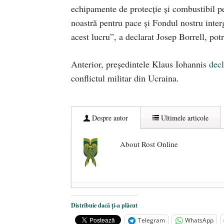
echipamente de protecţie şi combustibil pe
noastră pentru pace şi Fondul nostru inte
acest lucru”, a declarat Josep Borrell, pot
Anterior, președintele Klaus Iohannis
decl
conflictul militar din Ucraina.
Despre autor
Ultimele articole
About Rost Online
Dezvăluiri cutremurătoare despre 
Distribuie dacă ți-a plăcut
Statul care servește Națiunea
- 21 
Telegram
WhatsApp