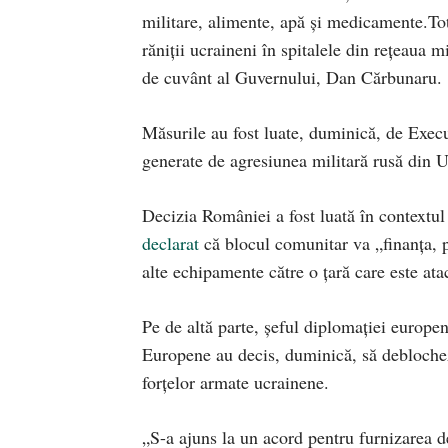
militare, alimente, apă și medicamente.To
răniţii ucraineni în spitalele din rețeaua m
de cuvânt al Guvernului, Dan Cărbunaru.
Măsurile au fost luate, duminică, de Exec
generate de agresiunea militară rusă din U
Decizia României a fost luată în contextu
declarat
că blocul comunitar va „finanța, pe
alte echipamente către o țară care este ata
Pe de altă parte, șeful diplomaţiei europe
Europene au decis, duminică, să deblochez
forţelor armate ucrainene.
„S-a ajuns la un acord pentru furnizarea 