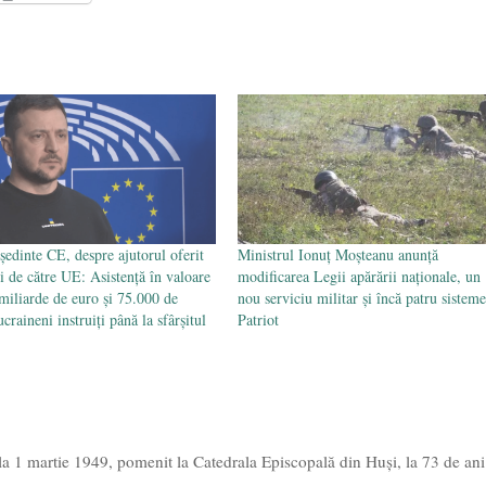
l poetului Octavian Goga, înlăturat din Iași
- 16 aprilie 2026
ședinte CE, despre ajutorul oferit
Ministrul Ionuț Moșteanu anunță
i de către UE: Asistență în valoare
modificarea Legii apărării naționale, un
miliarde de euro și 75.000 de
nou serviciu militar și încă patru sisteme
ucraineni instruiți până la sfârșitul
Patriot
la 1 martie 1949, pomenit la Catedrala Episcopală din Huși, la 73 de ani