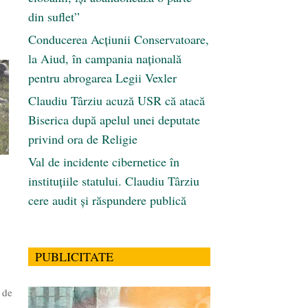
din suflet”
Conducerea Acțiunii Conservatoare,
la Aiud, în campania națională
pentru abrogarea Legii Vexler
Claudiu Târziu acuză USR că atacă
Biserica după apelul unei deputate
privind ora de Religie
Val de incidente cibernetice în
instituțiile statului. Claudiu Târziu
cere audit și răspundere publică
PUBLICITATE
 de