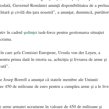
todată, Guvernul României anunță disponibilitatea de a prelua
ilitară și civilă din țara noastră”, a anunțat, duminică, purtător
utiv în cadrul
ședinței
task-force pentru gestionarea situației
craina.
l în care șefa Comisiei Europene, Ursula von der Leyen, a
ntru prima dată în istoria sa, achiziția și livrarea de arme și
cată”.
ne Josep Borrell a anunțat că statele membre ale Uniunii
e 450 de milioane de euro pentru a cumpăra arme şi a le livr
de arme armatei ucrainene în valoare de 450 de milioane şi