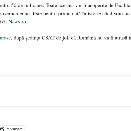
ntru 50 de milioane. Toate acestea vor fi acoperite de Facilita
rguvernamental. Este pentru prima dată în istorie când vom fac
rivit
News.ro
.
arase
, după ședința CSAT de joi, că România nu va fi atrasă î
președintele Ucrainei, Volodymyr Zelensky
- 13 mai 2026
aprilie 2026
Imprimare