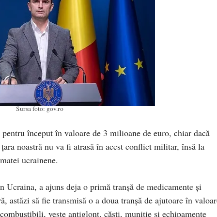
Sursa foto: gov.ro
, pentru început în valoare de 3 milioane de euro, chiar dacă
ara noastră nu va fi atrasă în acest conflict militar, însă la
rmatei ucrainene.
n Ucraina, a ajuns deja o primă tranșă de medicamente și
, astăzi să fie transmisă o a doua tranșă de ajutoare în valoar
combustibili, veste antiglonț, căști, muniție și echipamente