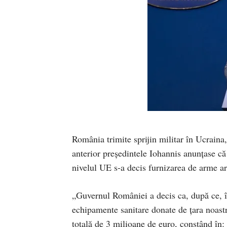
România trimite sprijin militar în Ucraina
anterior președintele Iohannis anunțase că ț
nivelul UE s-a decis furnizarea de arme a
„Guvernul României a decis ca, după ce, î
echipamente sanitare donate de țara noastră
totală de 3 milioane de euro, constând în: 