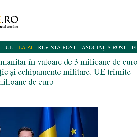
UE
LA ZI
REVISTA ROST
ASOCIAȚIA ROST
E
umanitar în valoare de 3 milioane de eur
ție și echipamente militare. UE trimite
milioane de euro