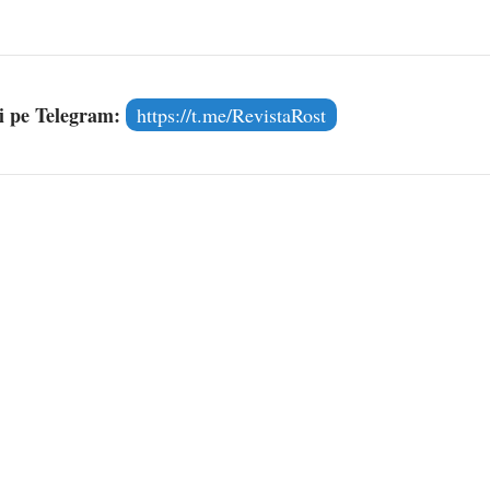
și pe Telegram:
https://t.me/RevistaRost