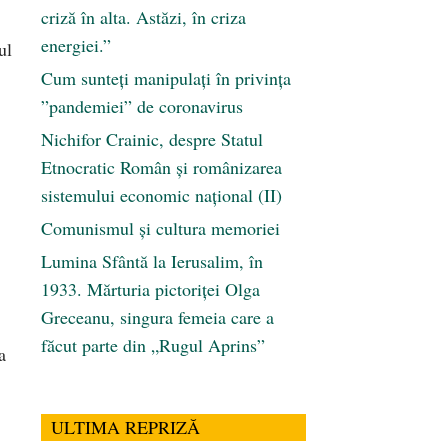
criză în alta. Astăzi, în criza
energiei.”
ul
Cum sunteți manipulați în privința
”pandemiei” de coronavirus
Nichifor Crainic, despre Statul
Etnocratic Român şi românizarea
sistemului economic naţional (II)
Comunismul şi cultura memoriei
Lumina Sfântă la Ierusalim, în
1933. Mărturia pictoriței Olga
Greceanu, singura femeia care a
făcut parte din „Rugul Aprins”
a
ULTIMA REPRIZĂ