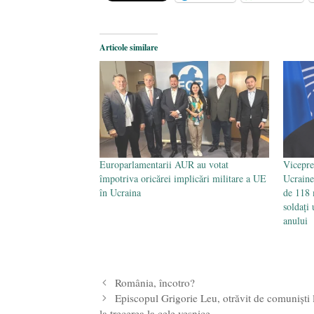
Legea Vexler produce efecte. Bustu
Articole similare
Europarlamentarii AUR au votat
Vicepre
împotriva oricărei implicări militare a UE
Ucraine
în Ucraina
de 118 
soldați 
anului
România, încotro?
Episcopul Grigorie Leu, otrăvit de comuniști 
la trecerea la cele veșnice