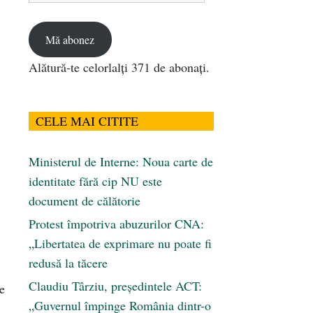
email
Mă abonez
Alătură-te celorlalți 371 de abonați.
CELE MAI CITITE
Ministerul de Interne: Noua carte de
identitate fără cip NU este
document de călătorie
Protest împotriva abuzurilor CNA:
„Libertatea de exprimare nu poate fi
redusă la tăcere
Claudiu Târziu, președintele ACT:
e
„Guvernul împinge România dintr-o