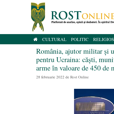
Sari
la
conținut
CULTURAL
POLITIC
RELIGIOS
România, ajutor militar și 
pentru Ucraina: căști, muni
arme în valoare de 450 de 
28 februarie 2022
de
Rost Online