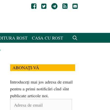
DITURA ROST
CASA CU ROST
o
ABONAȚI-VĂ
Introduceți mai jos adresa de email
pentru a primi notificări cînd sînt
publicate articole noi.
Adresa
de