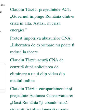
tea
Claudiu Târziu, președintele ACT:
e
„Guvernul împinge România dintr-o
criză în alta. Astăzi, în criza
energiei.”
n
Protest împotriva abuzurilor CNA:
„Libertatea de exprimare nu poate fi
redusă la tăcere
Claudiu Târziu acuză CNA de
cenzură după solicitarea de
eliminare a unui clip video din
mediul online
Claudiu Târziu, europarlamentar și
președinte Acțiunea Conservatoare:
„Dacă România își abandonează
ciobanii, își abandonează o parte