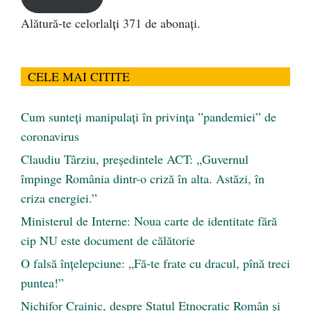
Alătură-te celorlalți 371 de abonați.
CELE MAI CITITE
Cum sunteți manipulați în privința ”pandemiei” de
coronavirus
Claudiu Târziu, președintele ACT: „Guvernul
împinge România dintr-o criză în alta. Astăzi, în
criza energiei.”
Ministerul de Interne: Noua carte de identitate fără
cip NU este document de călătorie
O falsă înțelepciune: „Fă-te frate cu dracul, pînă treci
puntea!”
Nichifor Crainic, despre Statul Etnocratic Român şi