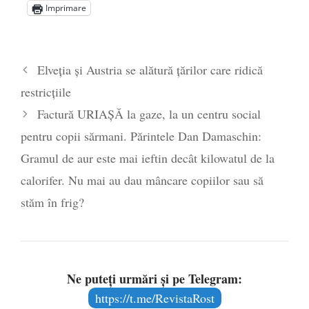
Alegeri controlate
- 11 martie 2025
Imprimare
Elveția și Austria se alătură țărilor care ridică
restricțiile
Factură URIAȘĂ la gaze, la un centru social
pentru copii sărmani. Părintele Dan Damaschin:
Gramul de aur este mai ieftin decât kilowatul de la
calorifer. Nu mai au dau mâncare copiilor sau să
stăm în frig?
Ne puteți urmări și pe Telegram:
https://t.me/RevistaRost