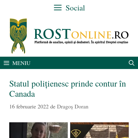
Sari
Social
la
conținut
MENIU
Statul polițienesc prinde contur în
Canada
16 februarie 2022
de
Dragoș Doran