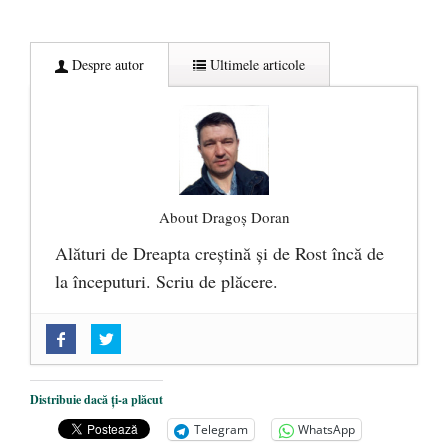
Despre autor
Ultimele articole
About Dragoș Doran
Alături de Dreapta creștină și de Rost încă de
la începuturi. Scriu de plăcere.
„Acum nu e momentul”
- 22 martie 2025
O nouă autostradă distruge pădurea
amazoniană, pentru summitul climatic
Distribuie dacă ți-a plăcut
COP30
- 14 martie 2025
Telegram
WhatsApp