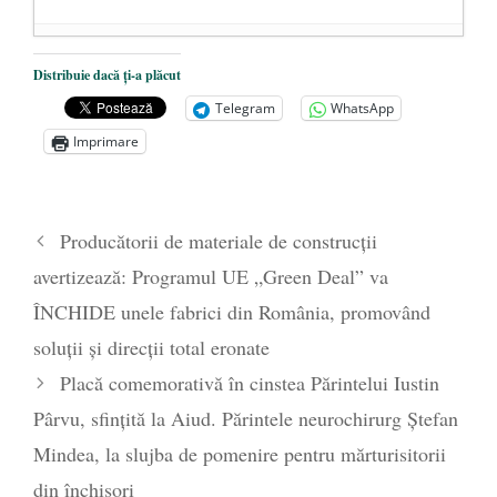
Dezvăluiri cutremurătoare despre
Distribuie dacă ți-a plăcut
președintele Ucrainei, Volodymyr
Telegram
WhatsApp
Zelensky
- 13 mai 2026
Imprimare
Statul care servește Națiunea
- 21 aprilie
2026
Legea Vexler produce efecte. Bustul
Producătorii de materiale de construcții
poetului Octavian Goga, înlăturat din Iași
avertizează: Programul UE „Green Deal” va
- 16 aprilie 2026
ÎNCHIDE unele fabrici din România, promovând
soluții și direcții total eronate
Placă comemorativă în cinstea Părintelui Iustin
Pârvu, sfințită la Aiud. Părintele neurochirurg Ștefan
Mindea, la slujba de pomenire pentru mărturisitorii
din închisori