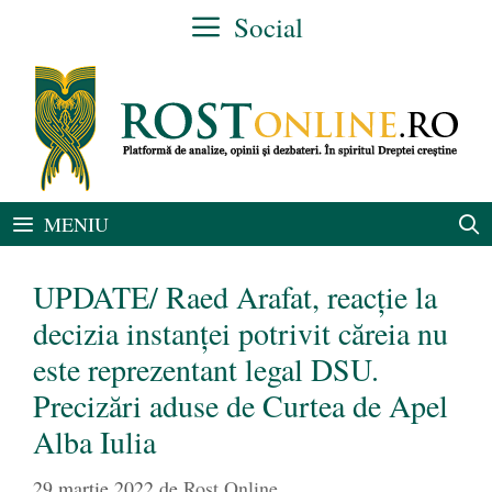
Sari
Social
la
conținut
MENIU
UPDATE/ Raed Arafat, reacție la
decizia instanței potrivit căreia nu
este reprezentant legal DSU.
Precizări aduse de Curtea de Apel
Alba Iulia
29 martie 2022
de
Rost Online