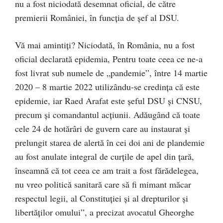
nu a fost niciodată desemnat oficial, de către
premierii României, în funcția de șef al DSU.
Vă mai amintiți? Niciodată, în România, nu a fost
oficial declarată epidemia, Pentru toate ceea ce ne-a
fost livrat sub numele de „pandemie”, între 14 martie
2020 – 8 martie 2022 utilizându-se credința că este
epidemie, iar Raed Arafat este șeful DSU și CNSU,
precum și comandantul acțiunii. Adăugând că toate
cele 24 de hotărâri de guvern care au instaurat și
prelungit starea de alertă în cei doi ani de plandemie
au fost anulate integral de curțile de apel din țară,
înseamnă că tot ceea ce am trait a fost fărădelegea,
nu vreo politică sanitară care să fi mimant măcar
respectul legii, al Constituției și al drepturilor și
libertăților omului”, a precizat avocatul Gheorghe