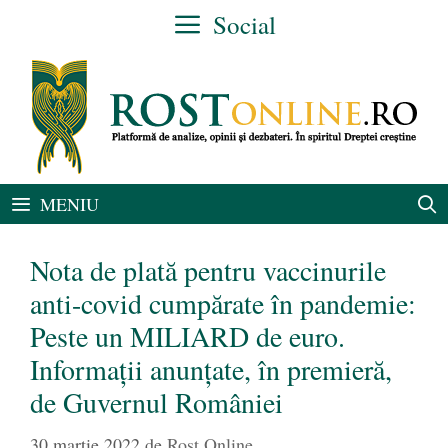
Sari
Social
la
conținut
MENIU
Nota de plată pentru vaccinurile
anti-covid cumpărate în pandemie:
Peste un MILIARD de euro.
Informații anunțate, în premieră,
de Guvernul României
30 martie 2022
de
Rost Online