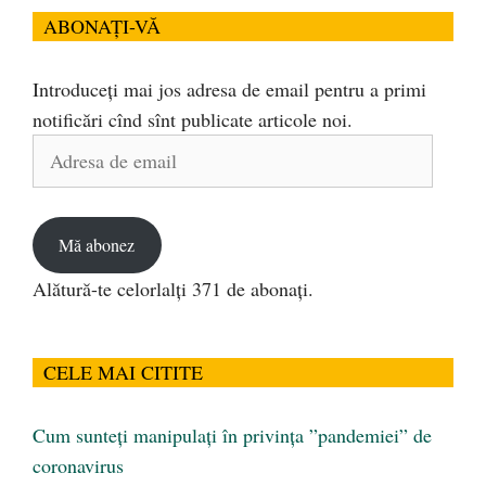
ABONAȚI-VĂ
Introduceți mai jos adresa de email pentru a primi
notificări cînd sînt publicate articole noi.
Adresa
de
email
Mă abonez
Alătură-te celorlalți 371 de abonați.
CELE MAI CITITE
Cum sunteți manipulați în privința ”pandemiei” de
coronavirus