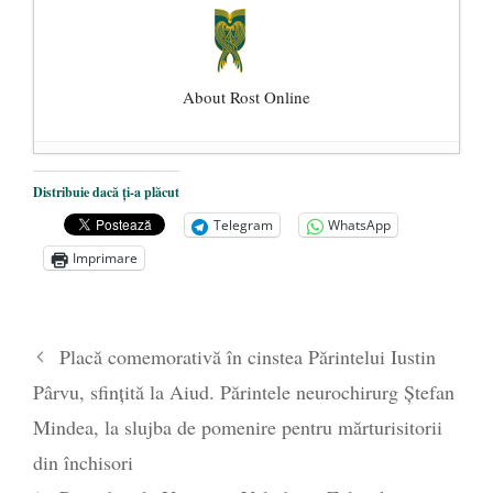
About Rost Online
Dezvăluiri cutremurătoare despre
Distribuie dacă ți-a plăcut
președintele Ucrainei, Volodymyr
Telegram
WhatsApp
Zelensky
- 13 mai 2026
Imprimare
Statul care servește Națiunea
- 21 aprilie
2026
Legea Vexler produce efecte. Bustul
Placă comemorativă în cinstea Părintelui Iustin
poetului Octavian Goga, înlăturat din Iași
Pârvu, sfințită la Aiud. Părintele neurochirurg Ștefan
- 16 aprilie 2026
Mindea, la slujba de pomenire pentru mărturisitorii
din închisori