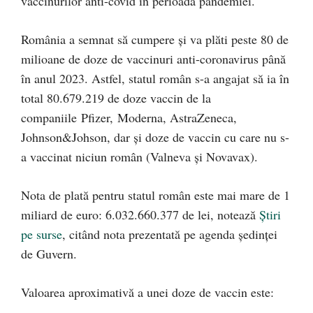
vaccinurilor anti-covid în perioada pandemiei.
România a semnat să cumpere și va plăti peste 80 de
milioane de doze de vaccinuri anti-coronavirus până
în anul 2023. Astfel, statul român s-a angajat să ia în
total 80.679.219 de doze vaccin de la
companiile Pfizer, Moderna, AstraZeneca,
Johnson&Johson, dar și doze de vaccin cu care nu s-
a vaccinat niciun român (Valneva și Novavax).
Nota de plată pentru statul român este mai mare de 1
miliard de euro: 6.032.660.377 de lei, notează
Știri
pe surse
, citând nota prezentată pe agenda ședinței
de Guvern.
Valoarea aproximativă a unei doze de vaccin este: