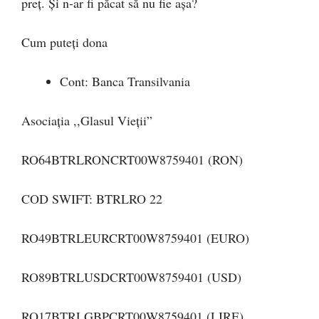
preț. Și n-ar fi păcat să nu fie așa?
Cum puteți dona
Cont: Banca Transilvania
Asociația ,,Glasul Vieții”
RO64BTRLRONCRT00W8759401 (RON)
COD SWIFT: BTRLRO 22
RO49BTRLEURCRT00W8759401 (EURO)
RO89BTRLUSDCRT00W8759401 (USD)
RO17BTRLGBPCRT00W8759401 (LIRE)