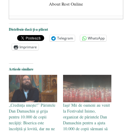
About Rost Online
Dezvăluiri cutremurătoare despre
Distribuie dacă ți-a plăcut
președintele Ucrainei, Volodymyr
Telegram
WhatsApp
Zelensky
- 13 mai 2026
Imprimare
Statul care servește Națiunea
- 21 aprilie
2026
Legea Vexler produce efecte. Bustul
Articole similare
poetului Octavian Goga, înlăturat din Iași
- 16 aprilie 2026
„Credința unește!” Părintele
Iași/ Mii de oameni au venit
Dan Damaschin și grija
la Festivalul Inimo,
pentru 10.000 de copii
organizat de părintele Dan
necăjiți: Biserica este
Damaschin pentru a ajuta
încolțită și lovită, dar nu ne
10.000 de copii sărmani să