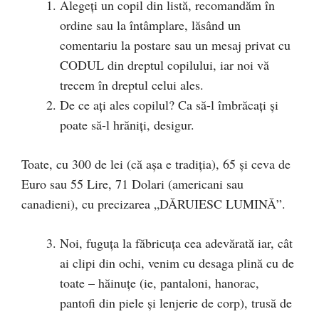
Alegeți un copil din listă, recomandăm în
ordine sau la întâmplare, lăsând un
comentariu la postare sau un mesaj privat cu
CODUL din dreptul copilului, iar noi vă
trecem în dreptul celui ales.
De ce ați ales copilul? Ca să-l îmbrăcați și
poate să-l hrăniți, desigur.
Toate, cu 300 de lei (că așa e tradiția), 65 și ceva de
Euro sau 55 Lire, 71 Dolari (americani sau
canadieni), cu precizarea „DĂRUIESC LUMINĂ”.
Noi, fuguța la făbricuța cea adevărată iar, cât
ai clipi din ochi, venim cu desaga plină cu de
toate – hăinuțe (ie, pantaloni, hanorac,
pantofi din piele și lenjerie de corp), trusă de