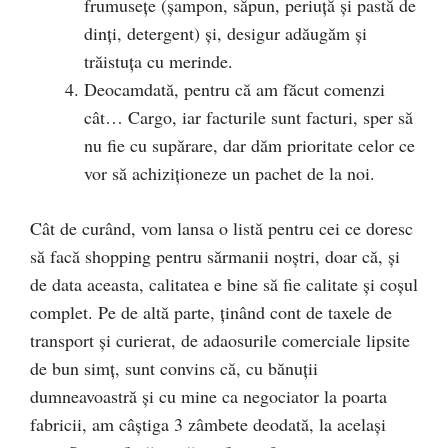
frumusețe (șampon, săpun, periuță și pastă de
dinți, detergent) și, desigur adăugăm și
trăistuța cu merinde.
Deocamdată, pentru că am făcut comenzi
cât… Cargo, iar facturile sunt facturi, sper să
nu fie cu supărare, dar dăm prioritate celor ce
vor să achiziționeze un pachet de la noi.
Cât de curând, vom lansa o listă pentru cei ce doresc
să facă shopping pentru sărmanii noștri, doar că, și
de data aceasta, calitatea e bine să fie calitate și coșul
complet. Pe de altă parte, ținând cont de taxele de
transport și curierat, de adaosurile comerciale lipsite
de bun simț, sunt convins că, cu bănuții
dumneavoastră și cu mine ca negociator la poarta
fabricii, am câștiga 3 zâmbete deodată, la același