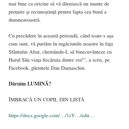
mai bine ca oricine să vă dăruiască un munte de
prețuire și recunoștință pentru fapta cea bună a
dumneavoastră.
Cu precădere în această perioadă, când toate-s așa
cum sunt, vă purtăm în rugăciunile noastre în fața
Sfântului Altar, chemându-L să binecuvânteze cu
Harul Său viața fiecăruia dintre voi!”, a scris, pe
Facebook, părintele Dan Damaschin.
Dăruim LUMINĂ?
ÎMBRACĂ UN COPIL DIN LISTĂ
https://docs.google.com/…/1sY…/edit…