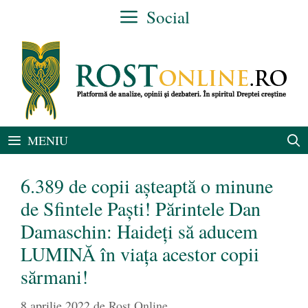
Sari
Social
la
conținut
MENIU
6.389 de copii așteaptă o minune
de Sfintele Paști! Părintele Dan
Damaschin: Haideți să aducem
LUMINĂ în viața acestor copii
sărmani!
8 aprilie 2022
de
Rost Online