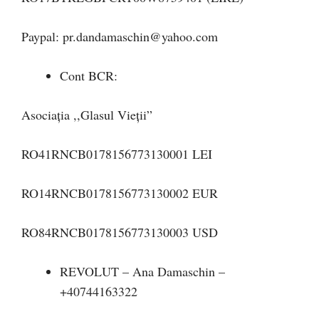
Paypal:
pr.dandamaschin@yahoo.com
Cont BCR:
Asociația ,,Glasul Vieții”
RO41RNCB0178156773130001 LEI
RO14RNCB0178156773130002 EUR
RO84RNCB0178156773130003 USD
REVOLUT – Ana Damaschin –
+40744163322