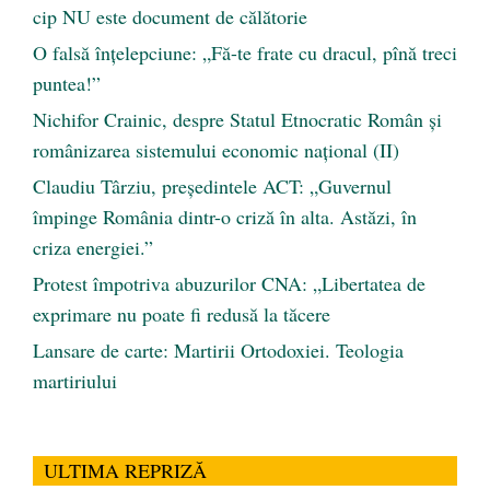
cip NU este document de călătorie
O falsă înțelepciune: „Fă-te frate cu dracul, pînă treci
puntea!”
Nichifor Crainic, despre Statul Etnocratic Român şi
românizarea sistemului economic naţional (II)
Claudiu Târziu, președintele ACT: „Guvernul
împinge România dintr-o criză în alta. Astăzi, în
criza energiei.”
Protest împotriva abuzurilor CNA: „Libertatea de
exprimare nu poate fi redusă la tăcere
Lansare de carte: Martirii Ortodoxiei. Teologia
martiriului
ULTIMA REPRIZĂ