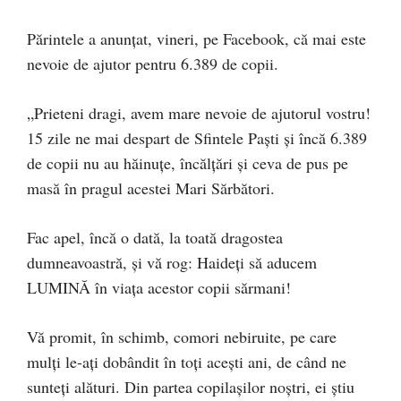
Părintele a anunțat, vineri, pe Facebook, că mai este
nevoie de ajutor pentru 6.389 de copii.
„Prieteni dragi, avem mare nevoie de ajutorul vostru!
15 zile ne mai despart de Sfintele Paști și încă 6.389
de copii nu au hăinuțe, încălțări și ceva de pus pe
masă în pragul acestei Mari Sărbători.
Fac apel, încă o dată, la toată dragostea
dumneavoastră, și vă rog: Haideți să aducem
LUMINĂ în viața acestor copii sărmani!
Vă promit, în schimb, comori nebiruite, pe care
mulți le-ați dobândit în toți acești ani, de când ne
sunteți alături. Din partea copilașilor noștri, ei știu