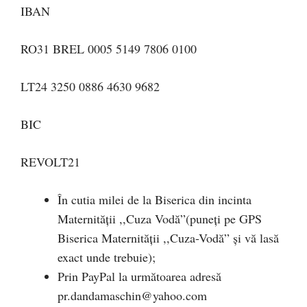
IBAN
RO31 BREL 0005 5149 7806 0100
LT24 3250 0886 4630 9682
BIC
REVOLT21
În cutia milei de la Biserica din incinta
Maternității ,,Cuza Vodă”(puneți pe GPS
Biserica Maternității ,,Cuza-Vodă” și vă lasă
exact unde trebuie);
Prin PayPal la următoarea adresă
pr.dandamaschin@yahoo.com