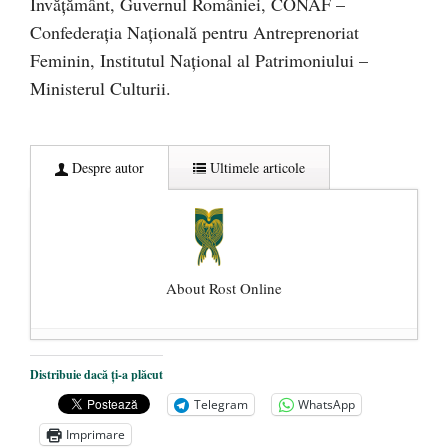
Învățământ, Guvernul României, CONAF –
Confederația Națională pentru Antreprenoriat
Feminin, Institutul Național al Patrimoniului –
Ministerul Culturii.
Despre autor
Ultimele articole
About Rost Online
Dezvăluiri cutremurătoare despre
Distribuie dacă ți-a plăcut
președintele Ucrainei, Volodymyr
Telegram
WhatsApp
Zelensky
- 13 mai 2026
Imprimare
Statul care servește Națiunea
- 21 aprilie