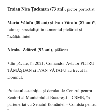
Traian Nica Țuckman (73 ani),
pictor portretist
Maria Vătafu (80 ani)
Ivan Vărafu (87 ani)*
şi
,
faimoşi specialişti în domeniul pielăriei şi
încălţămintei
Nicolae Zdârcă (92 ani),
pălărier
*din păcate, în 2021, Comandor Aviator PETRU
TĂMĂȘDAN şi IVAN VĂTAFU au trecut la
Domnul.
Proiectul esteiniţiat şi derulat de Centrul pentru
Seniori al Municipiului București – CSMB, în
parteneriat cu Senatul României – Comisia pentru