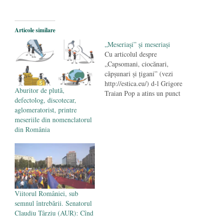
2026
Legea Vexler produce efecte. Bustul
Articole similare
poetului Octavian Goga, înlăturat din Iași
„Meseriaşi” şi meseriaşi
- 16 aprilie 2026
Cu articolul despre
„Capsomani, ciocănari,
căpşunari şi ţigani” (vezi
http://estica.eu/) d-l Grigore
Aburitor de plută,
Traian Pop a atins un punct
defectolog, discotecar,
nevralgic şi foarte serios al
aglomeratorist, printre
discuţiilor trecute, prezente
meseriile din nomenclatorul
şi desigur viitoare de la noi
din România
– problema calificărilor
profesionale din România.
Astăzi, la modul savant, se
fac studii şi cercetări de
sociologie economică…
Viitorul României, sub
semnul întrebării. Senatorul
Claudiu Târziu (AUR): Cînd