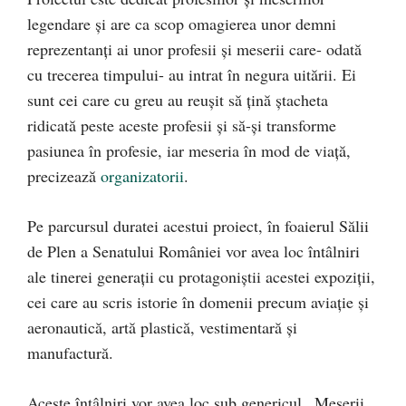
legendare și are ca scop omagierea unor demni
reprezentanți ai unor profesii și meserii care- odată
cu trecerea timpului- au intrat în negura uitării. Ei
sunt cei care cu greu au reușit să țină ștacheta
ridicată peste aceste profesii și să-și transforme
pasiunea în profesie, iar meseria în mod de viață,
precizează
organizatorii
.
Pe parcursul duratei acestui proiect, în foaierul Sălii
de Plen a Senatului României vor avea loc întâlniri
ale tinerei generații cu protagoniștii acestei expoziții,
cei care au scris istorie în domenii precum aviație și
aeronautică, artă plastică, vestimentară și
manufactură.
Aceste întâlniri vor avea loc sub genericul „Meserii