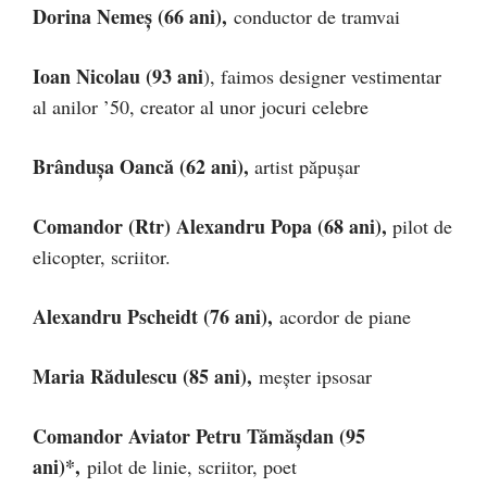
Dorina Nemeș (66 ani),
conductor de tramvai
Ioan Nicolau
(93 ani
), faimos designer vestimentar
al anilor ’50, creator al unor jocuri celebre
Brândușa Oancă (62 ani),
artist păpușar
Comandor (Rtr) Alexandru Popa (68 ani),
pilot de
elicopter, scriitor.
Alexandru Pscheidt (76 ani),
acordor de piane
Maria Rădulescu (85 ani),
meșter ipsosar
Comandor Aviator Petru Tămășdan (95
ani)*,
pilot de linie, scriitor, poet