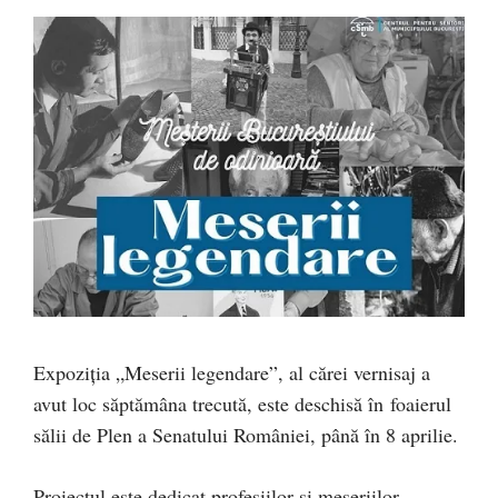
Expoziția „Meserii legendare”, al cărei vernisaj a
avut loc săptămâna trecută, este deschisă în foaierul
sălii de Plen a Senatului României, până în 8 aprilie.
Proiectul este dedicat profesiilor și meseriilor