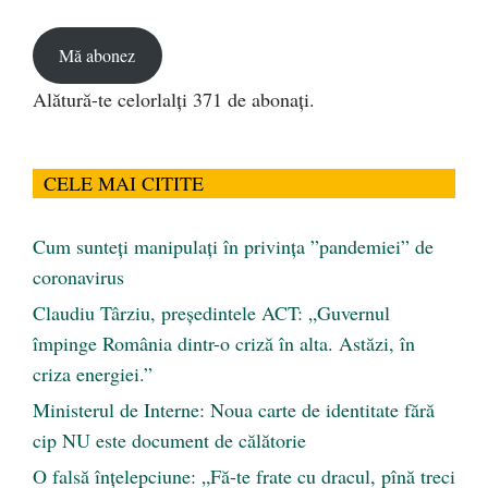
email
Mă abonez
Alătură-te celorlalți 371 de abonați.
CELE MAI CITITE
Cum sunteți manipulați în privința ”pandemiei” de
coronavirus
Claudiu Târziu, președintele ACT: „Guvernul
împinge România dintr-o criză în alta. Astăzi, în
criza energiei.”
Ministerul de Interne: Noua carte de identitate fără
cip NU este document de călătorie
O falsă înțelepciune: „Fă-te frate cu dracul, pînă treci