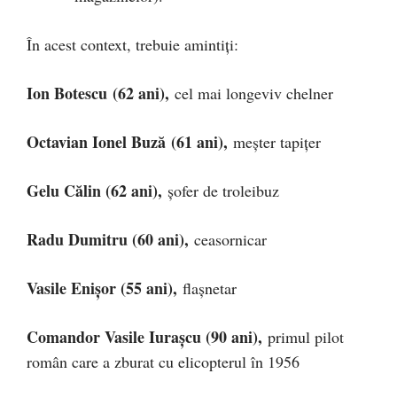
În acest context, trebuie amintiți:
Ion Botescu
(62 ani),
cel mai longeviv chelner
Octavian Ionel Buză
(61 ani),
meşter tapiţer
Gelu Călin (62 ani),
șofer de troleibuz
Radu Dumitru (60 ani),
ceasornicar
Vasile Enișor (55 ani),
flaşnetar
Comandor Vasile Iurașcu (90 ani),
primul pilot
român care a zburat cu elicopterul în 1956