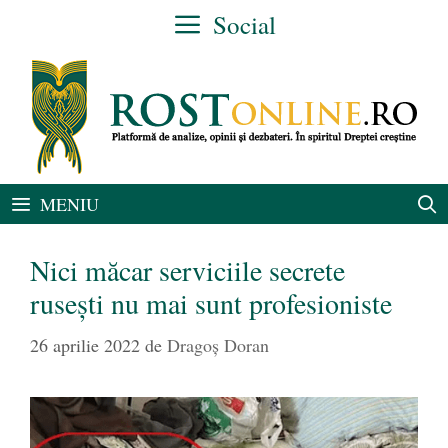
Sari
Social
la
conținut
MENIU
Nici măcar serviciile secrete
rusești nu mai sunt profesioniste
26 aprilie 2022
de
Dragoș Doran