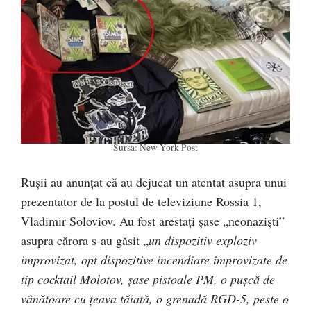
Sursa: New York Post
Rușii au anunțat că au dejucat un atentat asupra unui
prezentator de la postul de televiziune Rossia 1,
Vladimir Soloviov. Au fost arestați șase „neonaziști”
asupra cărora s-au găsit „
un dispozitiv exploziv
improvizat, opt dispozitive incendiare improvizate de
tip cocktail Molotov, șase pistoale PM, o pușcă de
vânătoare cu țeava tăiată, o grenadă RGD-5, peste o