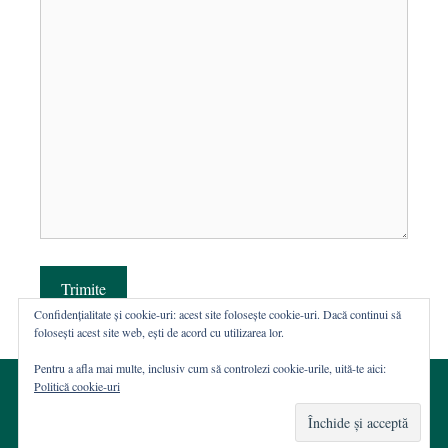
Trimite
Confidențialitate și cookie-uri: acest site folosește cookie-uri. Dacă continui să
folosești acest site web, ești de acord cu utilizarea lor.
Pentru a afla mai multe, inclusiv cum să controlezi cookie-urile, uită-te aici:
Politică cookie-uri
© 2002-2026 · Asociația ROST
Web hosting şi dezvoltare Wordpress:
Casa de WEB