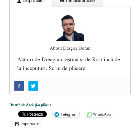
Despre autor
Ultimele articole
About Dragoș Doran
Alături de Dreapta creștină și de Rost încă de
la începuturi. Scriu de plăcere.
„Acum nu e momentul”
- 22 martie 2025
O nouă autostradă distruge pădurea
amazoniană, pentru summitul climatic
Distribuie dacă ți-a plăcut
COP30
- 14 martie 2025
Telegram
WhatsApp
Alegeri controlate
- 11 martie 2025
Imprimare