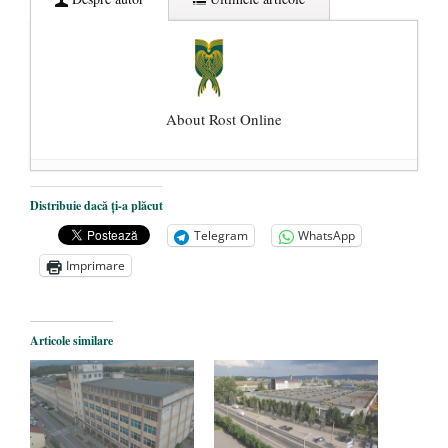
About Rost Online
Dezvăluiri cutremurătoare despre
Distribuie dacă ți-a plăcut
președintele Ucrainei, Volodymyr
Telegram
WhatsApp
Zelensky
- 13 mai 2026
Imprimare
Statul care servește Națiunea
- 21 aprilie
2026
Legea Vexler produce efecte. Bustul
Articole similare
poetului Octavian Goga, înlăturat din Iași
- 16 aprilie 2026