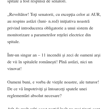
spitale a fost respinsă de senatori.
„Revoltător! Toți senatorii, cu excepția celor ai AUR,
au respins astăzi (luni- n.red) inițiativa noastră
privind introducerea obligatorie a unui sistem de
monitorizare a parametrilor rețelei electrice din
spitale.
Într-un singur an – 11 incendii și zeci de oameni arși
de vii în spitalele românești! Pînă astăzi, nici un
vinovat!
Oameni buni, e vorba de viețile noastre, ale tuturor!
De ce vă împotriviți și întoarceți spatele unei
reglementări absolut necesare?
Atît de mult urîți acest partid încît nu mai țineți cont