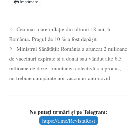
Imprimare
Statul care servește Națiunea
- 21 aprilie
2026
Legea Vexler produce efecte. Bustul
Cea mai mare inflație din ultimii 18 ani, în
poetului Octavian Goga, înlăturat din Iași
România. Pragul de 10 % a fost depășit
- 16 aprilie 2026
Ministrul Sănătății: România a aruncat 2 milioane
de vaccinuri expirate și a donat sau vândut alte 6,5
milioane de doze. Imunitatea colectivă s-a produs,
nu trebuie cumpărate noi vaccinuri anti-covid
Ne puteți urmări și pe Telegram:
https://t.me/RevistaRost