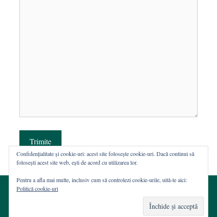
Trimite
Confidențialitate și cookie-uri: acest site folosește cookie-uri. Dacă continui să
folosești acest site web, ești de acord cu utilizarea lor.
Pentru a afla mai multe, inclusiv cum să controlezi cookie-urile, uită-te aici:
Politică cookie-uri
© 2002-2026 · Asociația ROST
Web hosting şi dezvoltare Wordpress:
Casa de WEB