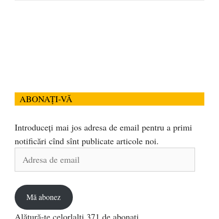
ABONAȚI-VĂ
Introduceți mai jos adresa de email pentru a primi
notificări cînd sînt publicate articole noi.
Adresa
de
email
Mă abonez
Alătură-te celorlalți 371 de abonați.