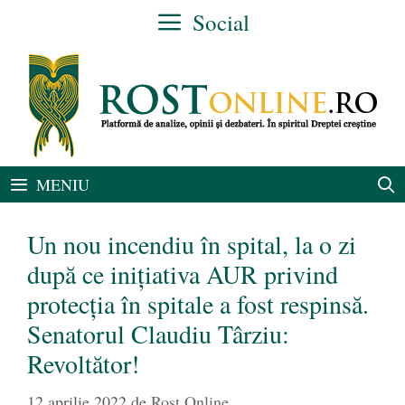
Sari
Social
la
conținut
MENIU
Un nou incendiu în spital, la o zi
după ce inițiativa AUR privind
protecția în spitale a fost respinsă.
Senatorul Claudiu Târziu:
Revoltător!
12 aprilie 2022
de
Rost Online