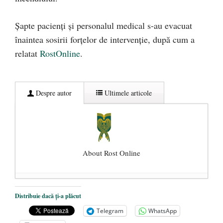
Șapte pacienți și personalul medical s-au evacuat
înaintea sosirii forțelor de intervenție, după cum a
relatat
RostOnline
.
Despre autor
Ultimele articole
About Rost Online
Dezvăluiri cutremurătoare despre
Distribuie dacă ți-a plăcut
președintele Ucrainei, Volodymyr
Telegram
WhatsApp
Zelensky
- 13 mai 2026