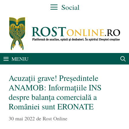
Sari
Social
la
conținut
MENIU
Acuzații grave! Președintele
ANAMOB: Informațiile INS
despre balanța comercială a
României sunt ERONATE
30 mai 2022
de
Rost Online