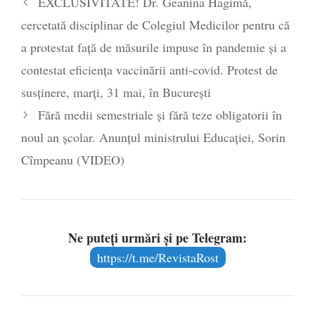
EXCLUSIVITATE! Dr. Geanina Hagimă,
poetului Octavian Goga, înlăturat din Iași
cercetată disciplinar de Colegiul Medicilor pentru că
- 16 aprilie 2026
a protestat față de măsurile impuse în pandemie și a
contestat eficiența vaccinării anti-covid. Protest de
susținere, marți, 31 mai, în București
Fără medii semestriale și fără teze obligatorii în
noul an școlar. Anunțul ministrului Educației, Sorin
Cîmpeanu (VIDEO)
Ne puteți urmări și pe Telegram:
https://t.me/RevistaRost