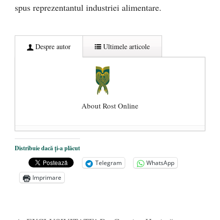
spus reprezentantul industriei alimentare.
Despre autor
Ultimele articole
About Rost Online
Dezvăluiri cutremurătoare despre
Distribuie dacă ți-a plăcut
președintele Ucrainei, Volodymyr
Telegram
WhatsApp
Zelensky
- 13 mai 2026
Imprimare
Statul care servește Națiunea
- 21 aprilie
2026
Legea Vexler produce efecte. Bustul