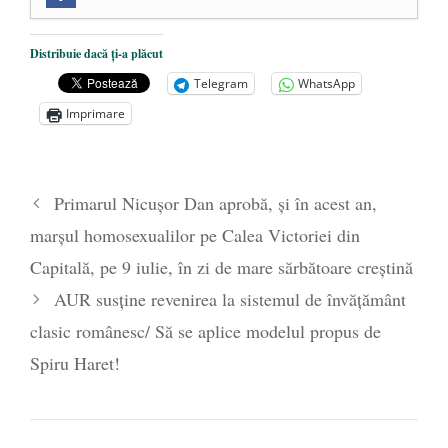
Mănăstirea „Sfânta Ana” Rohia. Părintele
Nicolae Steinhardt, comemorat la 102 ani
Distribuie dacă ți-a plăcut
de la naștere
- 29 iulie 2024
Telegram
WhatsApp
„Carnea cultivată” în laborator, tot mai
Imprimare
aproape de autorizare pentru
comercializare în UE
- 28 iulie 2024
Părintele mărturisitor Constantin
Primarul Nicușor Dan aprobă, și în acest an,
Voicescu, pomenit, duminică, la
marșul homosexualilor pe Calea Victoriei din
Mănăstirea Cernica
- 27 iulie 2024
Capitală, pe 9 iulie, în zi de mare sărbătoare creștină
AUR susține revenirea la sistemul de învățământ
clasic românesc/ Să se aplice modelul propus de
Spiru Haret!