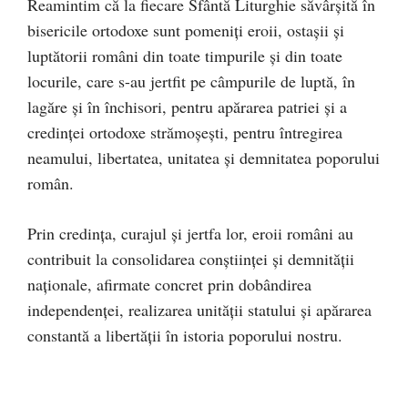
Reamintim că la fiecare Sfântă Liturghie săvârșită în
bisericile ortodoxe sunt pomeniţi eroii, ostaşii şi
luptătorii români din toate timpurile şi din toate
locurile, care s-au jertfit pe câmpurile de luptă, în
lagăre şi în închisori, pentru apărarea patriei şi a
credinţei ortodoxe strămoşeşti, pentru întregirea
neamului, libertatea, unitatea şi demnitatea poporului
român.
Prin credința, curajul și jertfa lor, eroii români au
contribuit la consolidarea conștiinței și demnităţii
naționale, afirmate concret prin dobândirea
independenței, realizarea unităţii statului și apărarea
constantă a libertăţii în istoria poporului nostru.