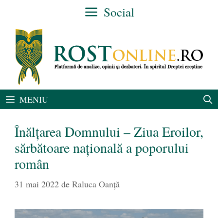
Sari
Social
la
conținut
MENIU
Înălţarea Domnului – Ziua Eroilor,
sărbătoare națională a poporului
român
31 mai 2022
de
Raluca Oanță