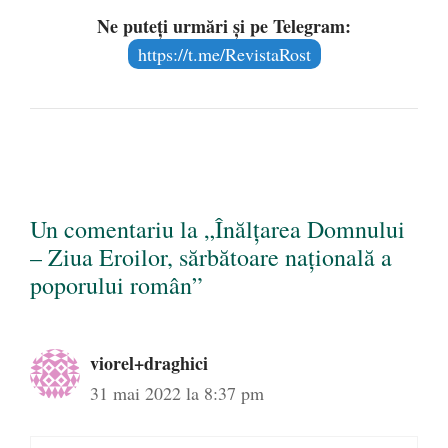
Ne puteți urmări și pe Telegram:
https://t.me/RevistaRost
Un comentariu la „Înălţarea Domnului
– Ziua Eroilor, sărbătoare națională a
poporului român”
viorel+draghici
31 mai 2022 la 8:37 pm