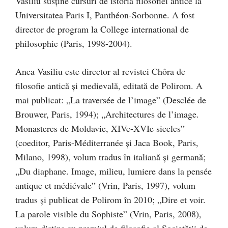
Vasiliu susţine cursuri de istoria filosofiei antice la
Universitatea Paris I, Panthéon-Sorbonne. A fost
director de program la College international de
philosophie (Paris, 1998-2004).
Anca Vasiliu este director al revistei Chôra de
filosofie antică şi medievală, editată de Polirom. A
mai publicat: „La traversée de l’image” (Desclée de
Brouwer, Paris, 1994); „Architectures de l’image.
Monasteres de Moldavie, XIVe-XVIe siecles”
(coeditor, Paris-Méditerranée şi Jaca Book, Paris,
Milano, 1998), volum tradus în italiană şi germană;
„Du diaphane. Image, milieu, lumiere dans la pensée
antique et médiévale” (Vrin, Paris, 1997), volum
tradus şi publicat de Polirom în 2010; „Dire et voir.
La parole visible du Sophiste” (Vrin, Paris, 2008),
volum distins cu premiul de filosofie al Societăţii de