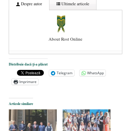
Despre autor
Ultimele articole
About Rost Online
Dezvăluiri cutremurătoare despre
Distribuie dacă ți-a plăcut
președintele Ucrainei, Volodymyr
Telegram
WhatsApp
Zelensky
- 13 mai 2026
Imprimare
Statul care servește Națiunea
- 21 aprilie
2026
Legea Vexler produce efecte. Bustul
Articole similare
poetului Octavian Goga, înlăturat din Iași
- 16 aprilie 2026