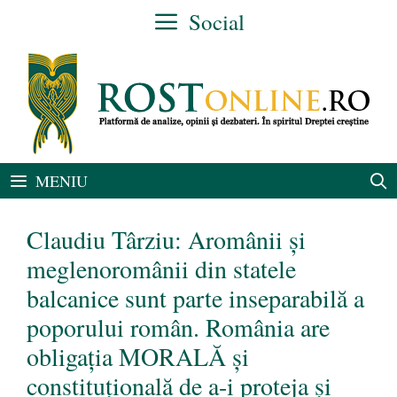
Sari
Social
la
conținut
MENIU
Claudiu Târziu: Aromânii și
meglenoromânii din statele
balcanice sunt parte inseparabilă a
poporului român. România are
obligația MORALĂ și
constituțională de a-i proteja și