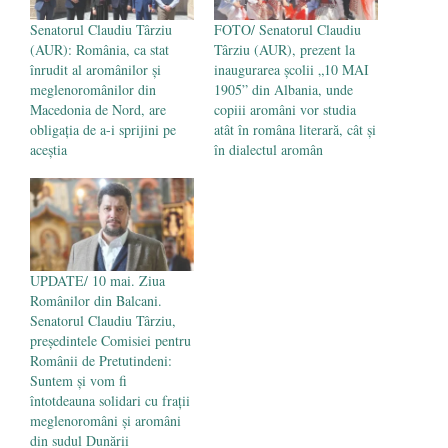
Senatorul Claudiu Târziu
FOTO/ Senatorul Claudiu
(AUR): România, ca stat
Târziu (AUR), prezent la
înrudit al aromânilor și
inaugurarea școlii „10 MAI
meglenoromânilor din
1905” din Albania, unde
Macedonia de Nord, are
copiii aromâni vor studia
obligația de a-i sprijini pe
atât în româna literară, cât și
aceştia
în dialectul aromân
UPDATE/ 10 mai. Ziua
Românilor din Balcani.
Senatorul Claudiu Târziu,
președintele Comisiei pentru
Românii de Pretutindeni:
Suntem și vom fi
întotdeauna solidari cu frații
meglenoromâni și aromâni
din sudul Dunării