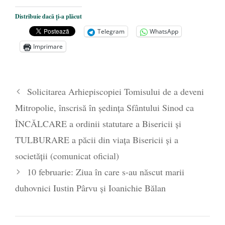
Dezvăluiri cutremurătoare despre
Distribuie dacă ți-a plăcut
președintele Ucrainei, Volodymyr
Telegram
WhatsApp
Zelensky
- 13 mai 2026
Imprimare
Statul care servește Națiunea
- 21 aprilie
2026
Legea Vexler produce efecte. Bustul
Solicitarea Arhiepiscopiei Tomisului de a deveni
poetului Octavian Goga, înlăturat din Iași
Mitropolie, înscrisă în ședința Sfântului Sinod ca
- 16 aprilie 2026
ÎNCĂLCARE a ordinii statutare a Bisericii şi
TULBURARE a păcii din viața Bisericii și a
societății (comunicat oficial)
10 februarie: Ziua în care s-au născut marii
duhovnici Iustin Pârvu și Ioanichie Bălan