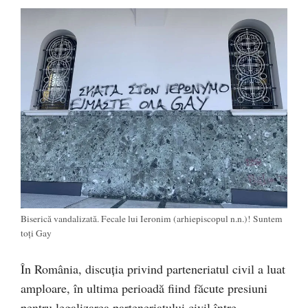
Biserică vandalizată. Fecale lui Ieronim (arhiepiscopul n.n.)! Suntem
toți Gay
În România, discuția privind parteneriatul civil a luat
amploare, în ultima perioadă fiind făcute presiuni
pentru legalizarea parteneriatului civil între