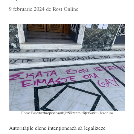
9 februarie 2024
de
Rost Online
Foto: Biserică vandalizată în Grecia: Fecale lui Ieronim (arhiepiscopul )! Suntem toți Gay
Autoritățile elene intenționează să legalizeze