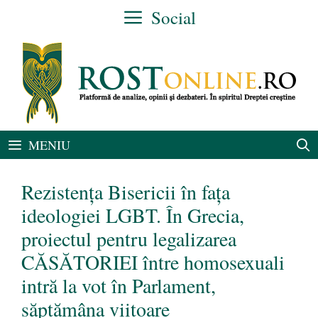
Sari
Social
la
conținut
MENIU
Rezistența Bisericii în fața
ideologiei LGBT. În Grecia,
proiectul pentru legalizarea
CĂSĂTORIEI între homosexuali
intră la vot în Parlament,
săptămâna viitoare