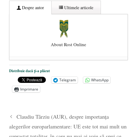
Despre autor
Ultimele articole
About Rost Online
Dezvăluiri cutremurătoare despre
Distribuie dacă ți-a plăcut
președintele Ucrainei, Volodymyr
Telegram
WhatsApp
Zelensky
- 13 mai 2026
Imprimare
Statul care servește Națiunea
- 21 aprilie
2026
Legea Vexler produce efecte. Bustul
Claudiu Târziu (AUR), despre importanța
poetului Octavian Goga, înlăturat din Iași
alegerilor europarlamentare: UE este tot mai mult un
- 16 aprilie 2026
suprastat totalitar, în care nu mai ai voie să spui ce