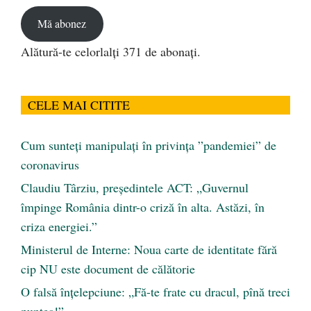
email
Mă abonez
Alătură-te celorlalți 371 de abonați.
CELE MAI CITITE
Cum sunteți manipulați în privința ”pandemiei” de
coronavirus
Claudiu Târziu, președintele ACT: „Guvernul
împinge România dintr-o criză în alta. Astăzi, în
criza energiei.”
Ministerul de Interne: Noua carte de identitate fără
cip NU este document de călătorie
O falsă înțelepciune: „Fă-te frate cu dracul, pînă treci
puntea!”