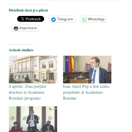
Mănăstirea „Sfânta Ana” Rohia. Părintele
Nicolae Steinhardt, comemorat la 102 ani
Distribuie dacă ți-a plăcut
de la naștere
- 29 iulie 2024
Telegram
WhatsApp
„Carnea cultivată” în laborator, tot mai
Imprimare
aproape de autorizare pentru
comercializare în UE
- 28 iulie 2024
Articole similare
Părintele mărturisitor Constantin
Voicescu, pomenit, duminică, la
Mănăstirea Cernica
- 27 iulie 2024
4 aprilie. Ziua porților
Ioan Aurel Pop a fost reales
deschise la Academia
președinte al Academiei
Română (program)
Române