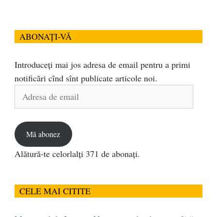
ABONAȚI-VĂ
Introduceți mai jos adresa de email pentru a primi
notificări cînd sînt publicate articole noi.
Adresa
de
email
Mă abonez
Alătură-te celorlalți 371 de abonați.
CELE MAI CITITE