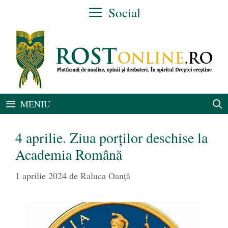
Sari
Social
la
conținut
MENIU
4 aprilie. Ziua porților deschise la
Academia Română
1 aprilie 2024
de
Raluca Oanță