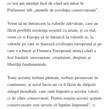
ce noi am anunțat încă de când am intrat în
Parlament sub „numele de revoluția conservatoare”.
Vrem să ne întoarcem la valorile adevărate, care au
făcut posibilă existența noastră ca neam, și ca stat,
vrem ca si Europa să se întoarcă la valorile ei, la
valorile pe care se bazează civilizația europeană și pe
care s-a bazat și Uniunea Europeană atunci când a
fost fondată: suveranism, creștinism, drepturi și
libertăți fundamentale.
Toate acestea trebuie păstrate, trebuie promovate în
continuare, și acest lucru nu va fi făcut de dirijorii
stângii mondiale, care sunt împotriva acestor valori,
ci de către conservatori. Pentru reușita acestei acțiuni
conservatoare este nevoie să luptăm împreună”, a