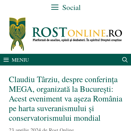
Sari
Social
la
conținut
MENIU
Claudiu Târziu, despre conferința
MEGA, organizată la București:
Acest eveniment va așeza România
pe harta suveranismului și
conservatorismului mondial
23 aprilie 2024
de
Rost Online