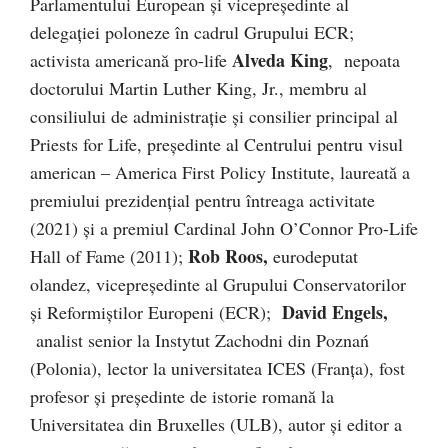
Parlamentului European și vicepreședinte al
delegației poloneze în cadrul Grupului ECR;
Alveda King
activista americană pro-life
, nepoata
doctorului Martin Luther King, Jr., membru al
consiliului de administrație și consilier principal al
Priests for Life, președinte al Centrului pentru visul
american – America First Policy Institute, laureată a
premiului prezidențial pentru întreaga activitate
(2021) și a premiul Cardinal John O’Connor Pro-Life
Rob Roos,
Hall of Fame (2011);
eurodeputat
olandez, vicepreședinte al Grupului Conservatorilor
David Engels,
și Reformiștilor Europeni (ECR);
analist senior la Instytut Zachodni din Poznań
(Polonia), lector la universitatea ICES (Franța), fost
profesor și președinte de istorie romană la
Universitatea din Bruxelles (ULB), autor și editor a