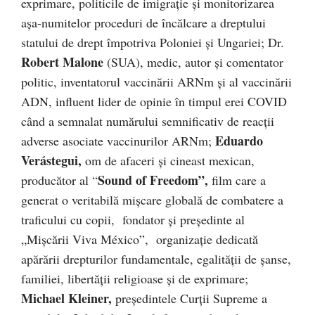
exprimare, politicile de imigrație și monitorizarea
așa-numitelor proceduri de încălcare a dreptului
statului de drept împotriva Poloniei și Ungariei; Dr.
Robert Malone
(SUA), medic, autor și comentator
politic, inventatorul vaccinării ARNm și al vaccinării
ADN, influent lider de opinie în timpul erei COVID
când a semnalat numărului semnificativ de reacții
Eduardo
adverse asociate vaccinurilor ARNm;
Verástegui,
om de afaceri și cineast mexican,
Sound of Freedom”,
producător al “
film care a
generat o veritabilă mișcare globală de combatere a
traficului cu copii, fondator și președinte al
„Mișcării Viva México”, organizație dedicată
apărării drepturilor fundamentale, egalității de șanse,
familiei, libertății religioase și de exprimare;
Michael Kleiner,
președintele Curții Supreme a