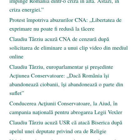
împinge România dintr-o criză în alta. Astăzi, în
criza energiei.”
Protest împotriva abuzurilor CNA: „Libertatea de
exprimare nu poate fi redusă la tăcere
Claudiu Târziu acuză CNA de cenzură după
solicitarea de eliminare a unui clip video din mediul
online
Claudiu Târziu, europarlamentar și președinte
Acțiunea Conservatoare: „Dacă România își
abandonează ciobanii, își abandonează o parte din
suflet”
Conducerea Acțiunii Conservatoare, la Aiud, în
campania națională pentru abrogarea Legii Vexler
Claudiu Târziu acuză USR că atacă Biserica după
apelul unei deputate privind ora de Religie