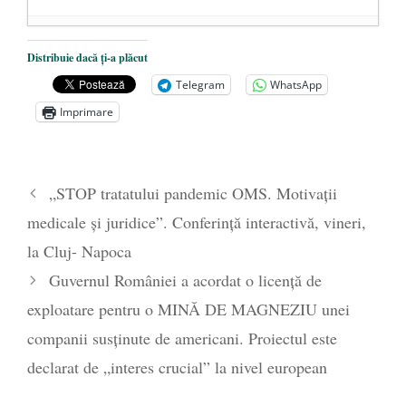
Dezvăluiri cutremurătoare despre
Distribuie dacă ți-a plăcut
președintele Ucrainei, Volodymyr
Telegram
WhatsApp
Zelensky
- 13 mai 2026
Imprimare
Statul care servește Națiunea
- 21 aprilie
2026
Legea Vexler produce efecte. Bustul
„STOP tratatului pandemic OMS. Motivații
poetului Octavian Goga, înlăturat din Iași
medicale și juridice”. Conferință interactivă, vineri,
- 16 aprilie 2026
la Cluj- Napoca
Guvernul României a acordat o licență de
exploatare pentru o MINĂ DE MAGNEZIU unei
companii susținute de americani. Proiectul este
declarat de „interes crucial” la nivel european