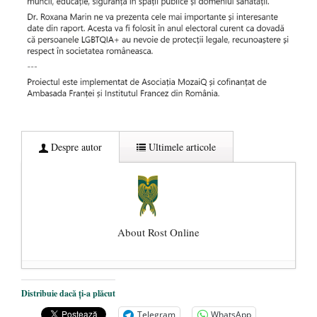
Despre autor
Ultimele articole
About Rost Online
Dezvăluiri cutremurătoare despre
Distribuie dacă ți-a plăcut
președintele Ucrainei, Volodymyr
Telegram
WhatsApp