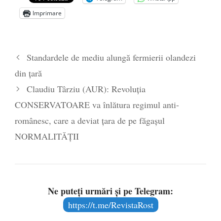
Zelensky
- 13 mai 2026
Imprimare
Statul care servește Națiunea
- 21 aprilie
2026
Legea Vexler produce efecte. Bustul
Standardele de mediu alungă fermierii olandezi
poetului Octavian Goga, înlăturat din Iași
din țară
- 16 aprilie 2026
Claudiu Târziu (AUR): Revoluția
CONSERVATOARE va înlătura regimul anti-
românesc, care a deviat țara de pe făgașul
NORMALITĂȚII
Ne puteți urmări și pe Telegram:
https://t.me/RevistaRost