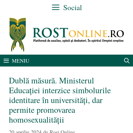
Sari
Social
la
conținut
MENIU
Dublă măsură. Ministerul
Educației interzice simbolurile
identitare în universități, dar
permite promovarea
homosexualității
20 aprilie 2024
de
Rost Online