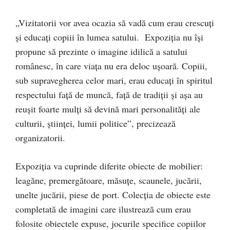
„Vizitatorii vor avea ocazia să vadă cum erau crescuți
și educați copiii în lumea satului. Expoziția nu își
propune să prezinte o imagine idilică a satului
românesc, în care viața nu era deloc ușoară. Copiii,
sub supravegherea celor mari, erau educați în spiritul
respectului față de muncă, față de tradiții și așa au
reușit foarte mulți să devină mari personalități ale
culturii, științei, lumii politice”, precizează
organizatorii.
Expoziția va cuprinde diferite obiecte de mobilier:
leagăne, premergătoare, măsuțe, scaunele, jucării,
unelte jucării, piese de port. Colecția de obiecte este
completată de imagini care ilustrează cum erau
folosite obiectele expuse, jocurile specifice copiilor