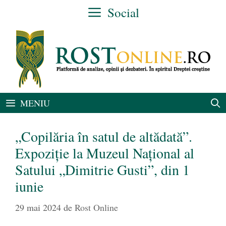
Sari
Social
la
conținut
MENIU
„Copilăria în satul de altădată”.
Expoziție la Muzeul Național al
Satului „Dimitrie Gusti”, din 1
iunie
29 mai 2024
de
Rost Online