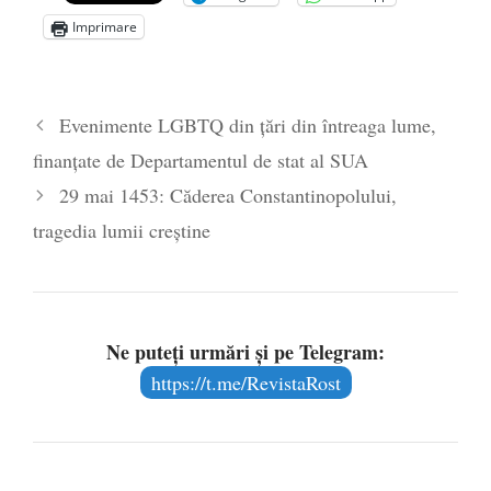
Zelensky
- 13 mai 2026
Imprimare
Statul care servește Națiunea
- 21 aprilie
2026
Legea Vexler produce efecte. Bustul
Evenimente LGBTQ din țări din întreaga lume,
poetului Octavian Goga, înlăturat din Iași
finanțate de Departamentul de stat al SUA
- 16 aprilie 2026
29 mai 1453: Căderea Constantinopolului,
tragedia lumii creștine
Ne puteți urmări și pe Telegram:
https://t.me/RevistaRost