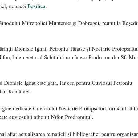
niel, notează
Basilica
.
i Sinodului Mitropoliei Munteniei și Dobrogei, reunit la Reședi
ărinții Dionisie Ignat, Petroniu Tănase și Nectarie Protopsaltu
 Nifon, întemeietorul Schitului românesc Prodromu din Sf. Mu
 Dionisie Ignat este gata, iar cea pentru Cuviosul Petroniu
rhul României.
turgice dedicate Cuviosului Nectarie Protopsaltul, urmând să fi
dicate cuviosului athonit Nifon Prodromitul.
ai aflat actualizarea tematicii și bibliografiei pentru organiza