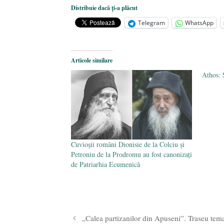
Dezvăluiri cutremurătoare despre 
Distribuie dacă ți-a plăcut
Statul care servește Națiunea
- 21 
Telegram
WhatsApp
Legea Vexler produce efecte. Bustu
Articole similare
Athos: 
Cuvioșii români Dionisie de la Colciu și
Petroniu de la Prodromu au fost canonizați
de Patriarhia Ecumenică
„Calea partizanilor din Apuseni”. Traseu tem