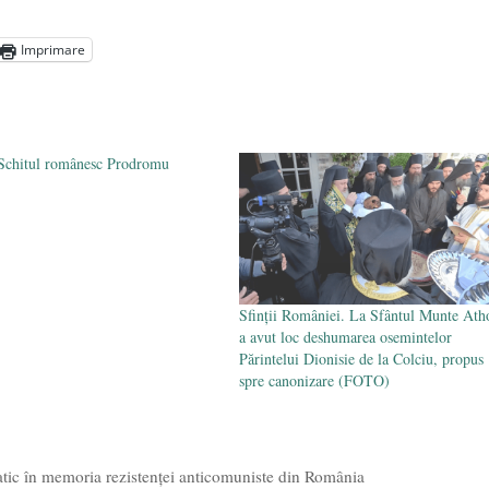
președintele Ucrainei, Volodymyr Zelensky
- 13 mai 2026
aprilie 2026
Imprimare
l poetului Octavian Goga, înlăturat din Iași
- 16 aprilie 2026
Schitul românesc Prodromu
Sfinții României. La Sfântul Munte Ath
a avut loc deshumarea osemintelor
Părintelui Dionisie de la Colciu, propus
spre canonizare (FOTO)
atic în memoria rezistenței anticomuniste din România