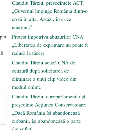
Claudiu Târziu, președintele ACT:
„Guvernul împinge România dintr-o
criză în alta. Astăzi, în criza
energiei.”
pia
Protest împotriva abuzurilor CNA:
„Libertatea de exprimare nu poate fi
ii
redusă la tăcere
Claudiu Târziu acuză CNA de
cenzură după solicitarea de
eliminare a unui clip video din
mediul online
Claudiu Târziu, europarlamentar și
președinte Acțiunea Conservatoare:
„Dacă România își abandonează
ciobanii, își abandonează o parte
din suflet”