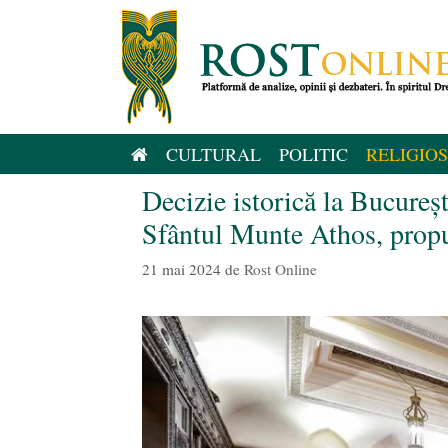
Sari
la
conținut
CULTURAL
POLITIC
RELIGIOS
Decizie istorică la Bucureș
Sfântul Munte Athos, propu
21 mai 2024
de
Rost Online