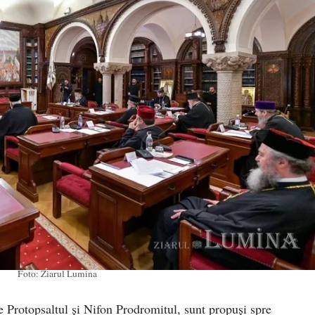
Foto: Ziarul Lumina
 Protopsaltul și Nifon Prodromitul, sunt propuși spre