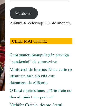
email
Mă abonez
Alătură-te celorlalți 371 de abonați.
CELE MAI CITITE
Cum sunteți manipulați în privința
”pandemiei” de coronavirus
Ministerul de Interne: Noua carte de
identitate fără cip NU este
document de călătorie
O falsă înțelepciune: „Fă-te frate cu
dracul, pînă treci puntea!”
Nichifor Crainic, despre Statul