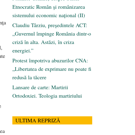
Etnocratic Român şi românizarea
sistemului economic naţional (II)
nța
Claudiu Târziu, președintele ACT:
„Guvernul împinge România dintr-o
criză în alta. Astăzi, în criza
l,
energiei.”
nte
Protest împotriva abuzurilor CNA:
„Libertatea de exprimare nu poate fi
redusă la tăcere
Lansare de carte: Martirii
Ortodoxiei. Teologia martiriului
e
ULTIMA REPRIZĂ
rea