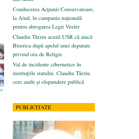
Conducerea Acțiunii Conservatoare,
la Aiud, în campania națională
pentru abrogarea Legii Vexler
Claudiu Târziu acuză USR că atacă
Biserica după apelul unei deputate
privind ora de Religie
Val de incidente cibernetice în
instituțiile statului. Claudiu Târziu
cere audit și răspundere publică
os
PUBLICITATE