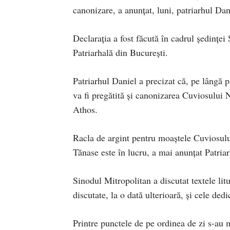
canonizare, a anunțat, luni, patriarhul Da
Declarația a fost făcută în cadrul ședințe
Patriarhală din București.
Patriarhul Daniel a precizat că, pe lângă p
va fi pregătită și canonizarea Cuviosului
Athos.
Racla de argint pentru moaștele Cuviosului
Tănase este în lucru, a mai anunțat Patria
Sinodul Mitropolitan a discutat textele li
discutate, la o dată ulterioară, și cele de
Printre punctele de pe ordinea de zi s-au m