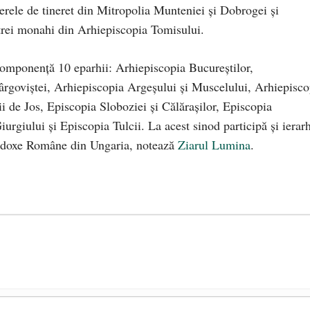
aberele de tineret din Mitropolia Munteniei și Dobrogei și
trei monahi din Arhiepiscopia Tomisului.
componență 10 eparhii: Arhiepiscopia Bucureștilor,
rgoviștei, Arhiepiscopia Argeșului și Muscelului, Arhiepisco
 de Jos, Episcopia Sloboziei și Călărașilor, Episcopia
rgiului și Episcopia Tulcii. La acest sinod participă și ierarh
todoxe Române din Ungaria, notează
Ziarul Lumina
.