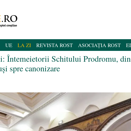
UE
LA ZI
REVISTA ROST
ASOCIAȚIA ROST
E
ti: Întemeietorii Schitului Prodromu, din
și spre canonizare