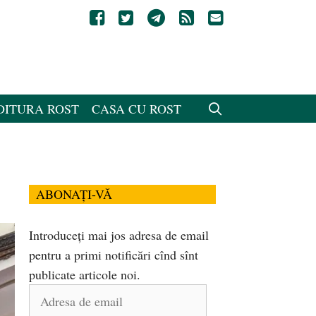
DITURA ROST
CASA CU ROST
ABONAȚI-VĂ
Introduceți mai jos adresa de email
pentru a primi notificări cînd sînt
publicate articole noi.
Adresa
de