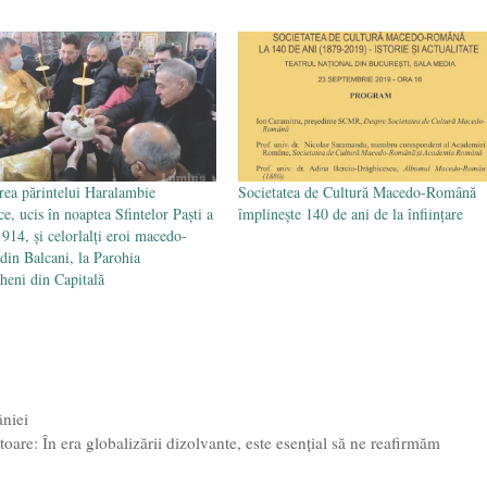
ea părintelui Haralambie
Societatea de Cultură Macedo-Română
e, ucis în noaptea Sfintelor Paşti a
împlinește 140 de ani de la înființare
1914, și celorlalți eroi macedo-
din Balcani, la Parohia
eni din Capitală
niei
toare: În era globalizării dizolvante, este esențial să ne reafirmăm