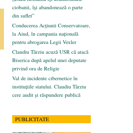
ciobanii, își abandonează o parte
din suflet”
Conducerea Acțiunii Conservatoare,
la Aiud, în campania națională
pentru abrogarea Legii Vexler
Claudiu Târziu acuză USR că atacă
Biserica după apelul unei deputate
privind ora de Religie
Val de incidente cibernetice în
instituțiile statului. Claudiu Târziu
cere audit și răspundere publică
PUBLICITATE