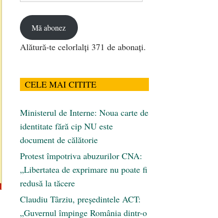
email
Mă abonez
Alătură-te celorlalți 371 de abonați.
CELE MAI CITITE
Ministerul de Interne: Noua carte de
identitate fără cip NU este
document de călătorie
Protest împotriva abuzurilor CNA:
„Libertatea de exprimare nu poate fi
redusă la tăcere
Claudiu Târziu, președintele ACT:
„Guvernul împinge România dintr-o