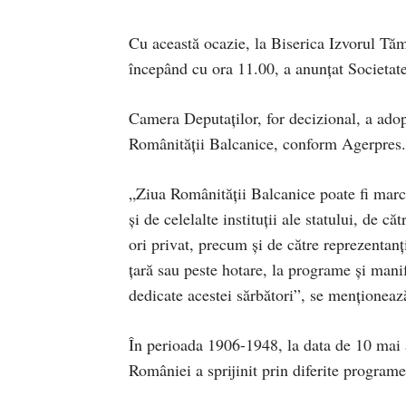
Cu această ocazie, la Biserica Izvorul Tă
începând cu ora 11.00, a anunțat Societ
Camera Deputaţilor, for decizional, a adopt
Românităţii Balcanice, conform Agerpres.
„Ziua Românităţii Balcanice poate fi marcat
şi de celelalte instituţii ale statului, de că
ori privat, precum şi de către reprezentanţ
ţară sau peste hotare, la programe şi manifes
dedicate acestei sărbători”, se menționează
În perioada 1906-1948, la data de 10 mai 
României a sprijinit prin diferite programe 