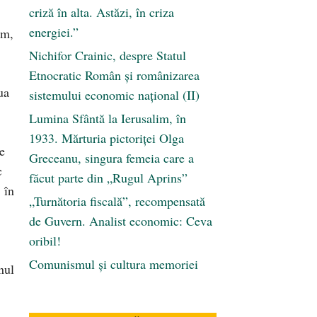
criză în alta. Astăzi, în criza
energiei.”
um,
Nichifor Crainic, despre Statul
Etnocratic Român şi românizarea
ua
sistemului economic naţional (II)
Lumina Sfântă la Ierusalim, în
1933. Mărturia pictoriței Olga
e
Greceanu, singura femeia care a
c
făcut parte din „Rugul Aprins”
 în
„Turnătoria fiscală”, recompensată
de Guvern. Analist economic: Ceva
oribil!
Comunismul şi cultura memoriei
nul