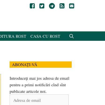
DITURA ROST
CASA CU ROST
ABONAȚI-VĂ
Introduceți mai jos adresa de email
pentru a primi notificări cînd sînt
publicate articole noi.
Adresa
de