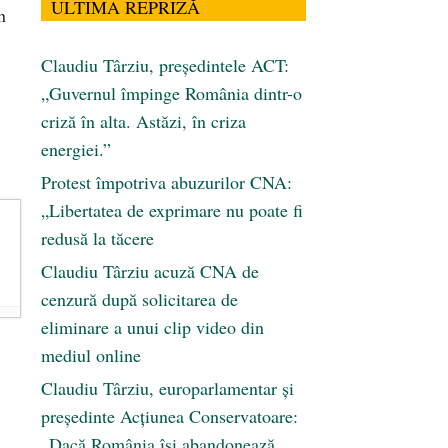
ULTIMA REPRIZĂ
n
Claudiu Târziu, președintele ACT:
„Guvernul împinge România dintr-o
criză în alta. Astăzi, în criza
energiei.”
Protest împotriva abuzurilor CNA:
„Libertatea de exprimare nu poate fi
redusă la tăcere
Claudiu Târziu acuză CNA de
cenzură după solicitarea de
eliminare a unui clip video din
mediul online
Claudiu Târziu, europarlamentar și
președinte Acțiunea Conservatoare:
„Dacă România își abandonează