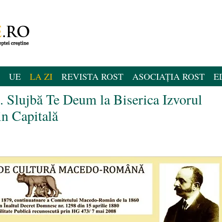
UE
LA ZI
REVISTA ROST
ASOCIAȚIA ROST
E
. Slujbă Te Deum la Biserica Izvorul
n Capitală