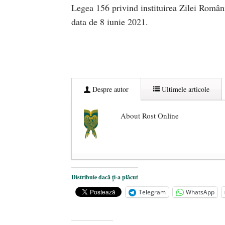
Legea 156 privind instituirea Zilei Românit
data de 8 iunie 2021.
Despre autor
Ultimele articole
About Rost Online
Dezvăluiri cutremurătoare despre 
Distribuie dacă ți-a plăcut
Statul care servește Națiunea
- 21 
Telegram
WhatsApp
Legea Vexler produce efecte. Bustu