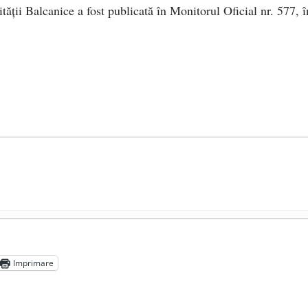
ăţii Balcanice a fost publicată în Monitorul Oficial nr. 577, î
președintele Ucrainei, Volodymyr Zelensky
- 13 mai 2026
aprilie 2026
Imprimare
l poetului Octavian Goga, înlăturat din Iași
- 16 aprilie 2026