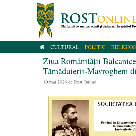
Sari
la
conținut
CULTURAL
POLITIC
RELIGIOS
Ziua Românității Balcanice
Tămăduierii-Mavrogheni di
10 mai 2024
de
Rost Online