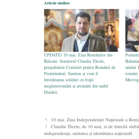
Articole similare
UPDATE/ 10 mai. Ziua Românilor din
Pomenir
Balcani. Senatorul Claudiu Târziu,
Balamac
președintele Comisiei pentru Românii de
anului 
Pretutindeni: Suntem și vom fi
români 
întotdeauna solidari cu frații
Mavrogh
meglenoromâni și aromâni din sudul
Dunării
10 mai. Ziua Independenţei Naţionale a Româ
Claudiu Târziu, de 10 mai, zi de întreită sărbă
independența, unitatea și identitatea națională