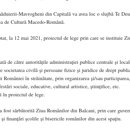
măduierii-Mavrogheni din Capitală va avea loc o slujbă Te De
atea de Cultură Macedo-Română.
at, la 12 mai 2021, proiectul de lege prin care se instituie Zi
ă de către autorităţile administraţiei publice centrale şi local
tre societatea civilă şi persoane fizice şi juridice de drept publi
ii României în străinătate, prin organizarea şi/sau participarea,
tări sociale, educative, cultural artistice, ştiinţifice, etc.
 în proiectul de lege.
a fost sărbătorită Ziua Românilor din Balcani, prin care guver
şi finanţări şcolile şi bisericile românilor din acest spaţiu.