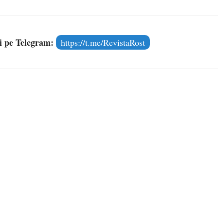
și pe Telegram:
https://t.me/RevistaRost