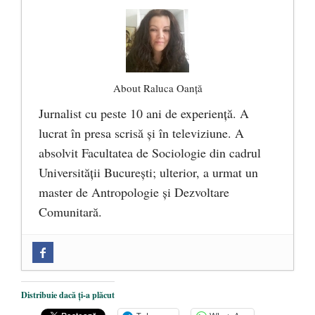
About Raluca Oanță
Jurnalist cu peste 10 ani de experiență. A
lucrat în presa scrisă și în televiziune. A
absolvit Facultatea de Sociologie din cadrul
Universității București; ulterior, a urmat un
master de Antropologie și Dezvoltare
Comunitară.
Zilele Culturii și Spiritualității la
Mănăstirea „Sfânta Ana” Rohia. Părintele
Nicolae Steinhardt, comemorat la 102 ani
Distribuie dacă ți-a plăcut