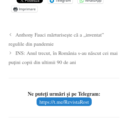
de la naștere
- 29 iulie 2024
Telegram
WhatsApp
„Carnea cultivată” în laborator, tot mai
Imprimare
aproape de autorizare pentru
comercializare în UE
- 28 iulie 2024
Părintele mărturisitor Constantin
Anthony Fauci mărturisește că a „inventat”
Voicescu, pomenit, duminică, la
regulile din pandemie
Mănăstirea Cernica
- 27 iulie 2024
INS: Anul trecut, în România s-au născut cei mai
puțini copii din ultimii 90 de ani
Ne puteți urmări și pe Telegram:
https://t.me/RevistaRost