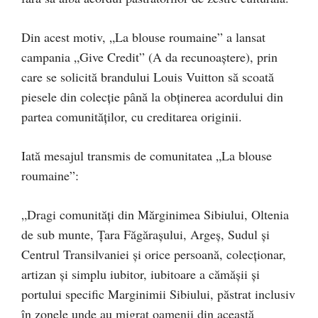
Din acest motiv, „La blouse roumaine” a lansat
campania „Give Credit” (A da recunoaștere), prin
care se solicită brandului Louis Vuitton să scoată
piesele din colecție până la obținerea acordului din
partea comunităților, cu creditarea originii.
Iată mesajul transmis de comunitatea „La blouse
roumaine”:
„Dragi comunități din Mărginimea Sibiului, Oltenia
de sub munte, Țara Făgărașului, Argeș, Sudul și
Centrul Transilvaniei și orice persoană, colecționar,
artizan și simplu iubitor, iubitoare a cămășii și
portului specific Marginimii Sibiului, păstrat inclusiv
în zonele unde au migrat oamenii din această