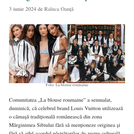
3 iunie 2024
de
Raluca Oanță
Foto: La blouse roumaine
Comunitatea „La blouse roumaine” a semnalat,
duminică, că celebrul brand Louis Vuitton utilizează
o cămașă tradițională românească din zona
Mărginimea Sibiului fără să menționeze originea și
fără să aibă acordul păstrătorilor de zestre culturală.