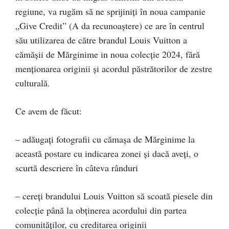
regiune, va rugăm să ne sprijiniți în noua campanie
„Give Credit” (A da recunoaștere) ce are în centrul
său utilizarea de către brandul Louis Vuitton a
cămășii de Mărginime in noua colecție 2024, fără
menționarea originii și acordul păstrătorilor de zestre
culturală.
Ce avem de făcut:
– adăugați fotografii cu cămașa de Mărginime la
această postare cu indicarea zonei și dacă aveți, o
scurtă descriere în câteva rânduri
– cereți brandului Louis Vuitton să scoată piesele din
colecție până la obținerea acordului din partea
comunităților, cu creditarea originii