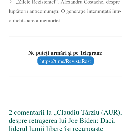
„Zilele Rezistenței”. Alexandru Costache, despre
luptătorii anticomuniști: O generație întemnițată într-
o închisoare a memoriei
Ne puteți urmări și pe Telegram:
https://t.me/RevistaRost
2 comentarii la „Claudiu Târziu (AUR),
despre retragerea lui Joe Biden: Dacă
liderul lumii libere își recunoaște