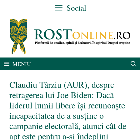
Sari
Social
la
conținut
MENIU
Claudiu Târziu (AUR), despre
retragerea lui Joe Biden: Dacă
liderul lumii libere își recunoaște
incapacitatea de a susține o
campanie electorală, atunci cât de
apt este pentru a-și îndeplini