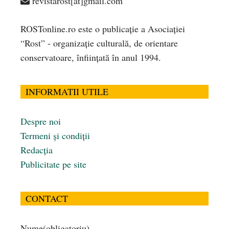
revistarost[at]gmail.com
ROSTonline.ro este o publicaţie a Asociaţiei
“Rost” - organizaţie culturală, de orientare
conservatoare, înfiinţată în anul 1994.
INFORMATII UTILE
Despre noi
Termeni și condiții
Redacția
Publicitate pe site
CONTACT
Nume
(obligatoriu)