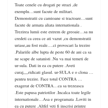
Toate cenele cu drogati pe strazi ,de
exemplu…sunt facute de militari.
Demonstratii cu camioane si tractoare…sunt
facute de armata aliata internationala .
Trezirea lumii este extrem de greoaie…sa nu
credeti ca ceea ce ati vazut ,cu demonstratii
uriase,au fost reale….ci provocari la trezire
.Palariile albe lupta de peste 60 de ani ca sa
ne scape de satanisti .Nu va mai temeti de
ur-sula. Dati in ea cu putere .Aveti
curaj,,,,ridicati glasul. ur-SULA e o clona …
pentru trezire. Face totul CONTRA …
exagerat de CONTRA…ca sa trezeasca
.Este papusa patriotilor .Incalca toate legile
internationale…Asa e programata .Loviti in
ea cu putere .Altfel veti fi inscrisi printre