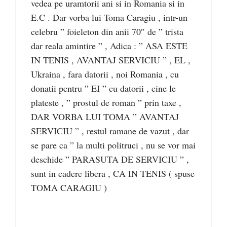
vedea pe uramtorii ani si in Romania si in
E.C . Dar vorba lui Toma Caragiu , intr-un
celebru ” foieleton din anii 70″ de ” trista
dar reala amintire ” , Adica : ” ASA ESTE
IN TENIS , AVANTAJ SERVICIU ” , EL ,
Ukraina , fara datorii , noi Romania , cu
donatii pentru ” EI ” cu datorii , cine le
plateste , ” prostul de roman ” prin taxe ,
DAR VORBA LUI TOMA ” AVANTAJ
SERVICIU ” , restul ramane de vazut , dar
se pare ca ” la multi politruci , nu se vor mai
deschide ” PARASUTA DE SERVICIU ” ,
sunt in cadere libera , CA IN TENIS ( spuse
TOMA CARAGIU )