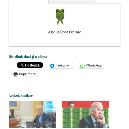
About Rost Online
Dezvăluiri cutremurătoare despre
Distribuie dacă ți-a plăcut
președintele Ucrainei, Volodymyr
Telegram
WhatsApp
Zelensky
- 13 mai 2026
Imprimare
Statul care servește Națiunea
- 21 aprilie
2026
Legea Vexler produce efecte. Bustul
Articole similare
poetului Octavian Goga, înlăturat din Iași
- 16 aprilie 2026