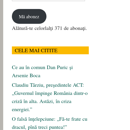
email
Mă abonez
Alătură-te celorlalți 371 de abonați.
CELE MAI CITITE
Ce au în comun Dan Puric şi
Arsenie Boca
Claudiu Târziu, președintele ACT:
„Guvernul împinge România dintr-o
criză în alta. Astăzi, în criza
energiei.”
O falsă înțelepciune: „Fă-te frate cu
dracul, pînă treci puntea!”