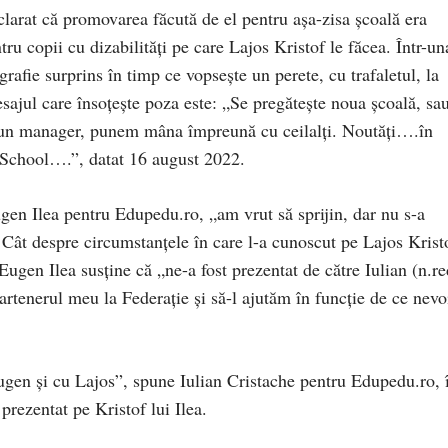
larat că promovarea făcută de el pentru așa-zisa școală era
entru copii cu dizabilități pe care Lajos Kristof le făcea. Într-un
grafie surprins în timp ce vopsește un perete, cu trafaletul, la
sajul care însoțește poza este: „Se pregătește noua școală, sa
bun manager, punem mâna împreună cu ceilalți. Noutăți….în
chool….”, datat 16 august 2022.
en Ilea pentru Edupedu.ro, „am vrut să sprijin, dar nu s-a
. Cât despre circumstanțele în care l-a cunoscut pe Lajos Krist
Eugen Ilea susține că „ne-a fost prezentat de către Iulian (n.re
artenerul meu la Federație și să-l ajutăm în funcție de ce nevo
ugen și cu Lajos”, spune Iulian Cristache pentru Edupedu.ro, 
a prezentat pe Kristof lui Ilea.