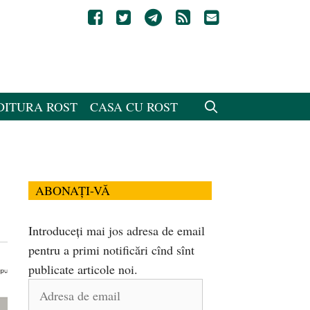
DITURA ROST
CASA CU ROST
ABONAȚI-VĂ
Introduceți mai jos adresa de email
pentru a primi notificări cînd sînt
publicate articole noi.
Adresa
de