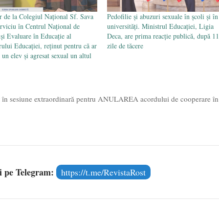
r de la Colegiul Național Sf. Sava
Pedofilie și abuzuri sexuale în școli și în
erviciu în Centrul Național de
universități. Ministrul Educației, Ligia
 și Evaluare în Educație al
Deca, are prima reacție publică, după 11
rului Educației, reținut pentru că ar
zile de tăcere
t un elev și agresat sexual un altul
r în sesiune extraordinară pentru ANULAREA acordului de cooperare în
și pe Telegram:
https://t.me/RevistaRost