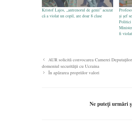
Kristof Lajos, „antrenorul de genii” acuzat
Profeso
că a violat un copil, are doar 8 clase
și șef s
Politici
Ministe
fi viola
AUR solicită convocarea Camerei Deputațilo
domeniul securității cu Ucraina
În apărarea propriilor valori
Ne puteți urmări 