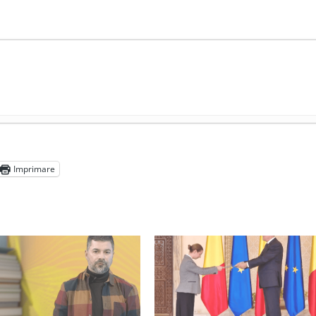
președintele Ucrainei, Volodymyr Zelensky
- 13 mai 2026
aprilie 2026
Imprimare
l poetului Octavian Goga, înlăturat din Iași
- 16 aprilie 2026