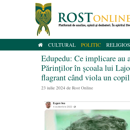
Sari
la
conținut
CULTURAL
POLITIC
RELIGIOS
Edupedu: Ce implicare au av
Părinților în școala lui Laj
flagrant când viola un copil
23 iulie 2024
de
Rost Online