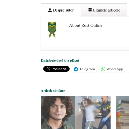
Despre autor
Ultimele articole
About Rost Online
Dezvăluiri cutremurătoare despre 
Distribuie dacă ți-a plăcut
Statul care servește Națiunea
- 21 
Telegram
WhatsApp
Legea Vexler produce efecte. Bustu
Articole similare