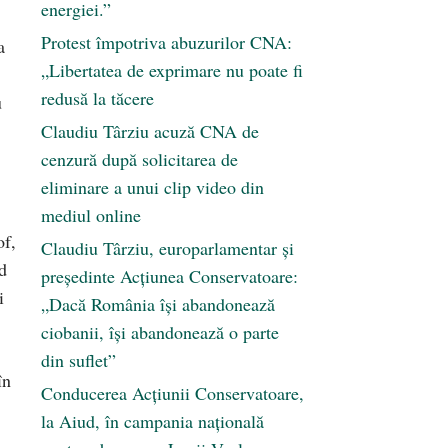
energiei.”
Protest împotriva abuzurilor CNA:
a
„Libertatea de exprimare nu poate fi
redusă la tăcere
u
Claudiu Târziu acuză CNA de
cenzură după solicitarea de
eliminare a unui clip video din
mediul online
of,
Claudiu Târziu, europarlamentar și
d
președinte Acțiunea Conservatoare:
i
„Dacă România își abandonează
ciobanii, își abandonează o parte
din suflet”
în
Conducerea Acțiunii Conservatoare,
la Aiud, în campania națională