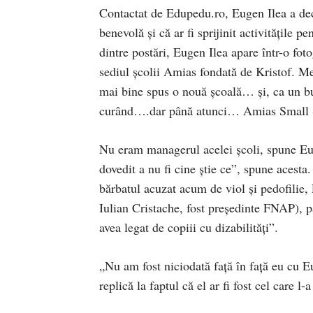
Contactat de Edupedu.ro, Eugen Ilea a dec
benevolă și că ar fi sprijinit activitățile p
dintre postări, Eugen Ilea apare într-o foto
sediul școlii Amias fondată de Kristof. Me
mai bine spus o nouă școală… și, ca un 
curând….dar până atunci… Amias Small S
Nu eram managerul acelei școli, spune Eug
dovedit a nu fi cine știe ce”, spune acesta
bărbatul acuzat acum de viol și pedofilie, 
Iulian Cristache, fost președinte FNAP), p
avea legat de copiii cu dizabilități”.
„Nu am fost niciodată față în față eu cu E
replică la faptul că el ar fi fost cel care l-