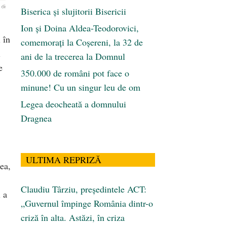
Biserica și slujitorii Bisericii
Ion și Doina Aldea-Teodorovici,
 în
comemorați la Coșereni, la 32 de
l
ani de la trecerea la Domnul
e
350.000 de români pot face o
minune! Cu un singur leu de om
Legea deocheată a domnului
Dragnea
ULTIMA REPRIZĂ
ea,
Claudiu Târziu, președintele ACT:
 a
„Guvernul împinge România dintr-o
criză în alta. Astăzi, în criza