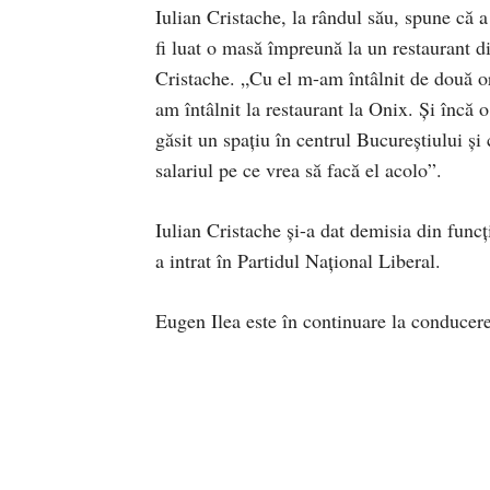
Iulian Cristache, la rândul său, spune că 
fi luat o masă împreună la un restaurant d
Cristache. „Cu el m-am întâlnit de două or
am întâlnit la restaurant la Onix. Și încă
găsit un spațiu în centrul Bucureștiului și
salariul pe ce vrea să facă el acolo”.
Iulian Cristache și-a dat demisia din func
a intrat în Partidul Național Liberal.
Eugen Ilea este în continuare la conduce