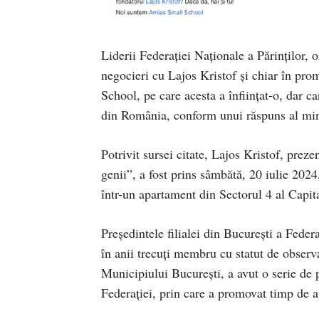
Liderii Federației Naționale a Părinților, 
negocieri cu Lajos Kristof și chiar în pr
School, pe care acesta a înființat-o, dar c
din România, conform unui răspuns al mini
Potrivit sursei citate, Lajos Kristof, prez
genii”, a fost prins sâmbătă, 20 iulie 2024,
într-un apartament din Sectorul 4 al Capita
Președintele filialei din București a Fede
în anii trecuți membru cu statut de observa
Municipiului București, a avut o serie de p
Federației, prin care a promovat timp de 