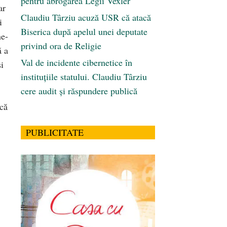
pentru abrogarea Legii Vexler
ar
Claudiu Târziu acuză USR că atacă
i
Biserica după apelul unei deputate
ne-
privind ora de Religie
ă a
Val de incidente cibernetice în
i
instituțiile statului. Claudiu Târziu
cere audit și răspundere publică
 că
PUBLICITATE