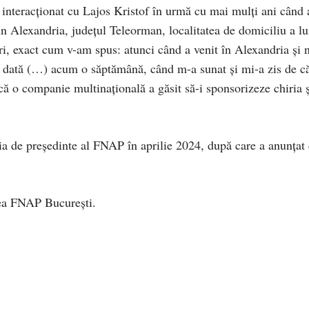
a interacționat cu Lajos Kristof în urmă cu mai mulți ani când 
in Alexandria, județul Teleorman, localitatea de domiciliu a lu
i, exact cum v-am spus: atunci când a venit în Alexandria și 
 o dată (…) acum o săptămână, când m-a sunat și mi-a zis de c
 că o companie multinațională a găsit să-i sponsorizeze chiria ș
ția de președinte al FNAP în aprilie 2024, după care a anunțat
rea FNAP București.