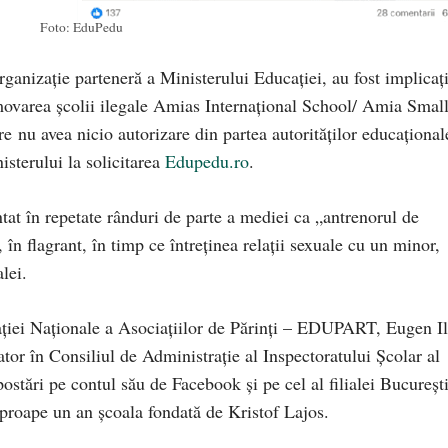
Foto: EduPedu
organizație parteneră a Ministerului Educației, au fost implicați
omovarea școlii ilegale Amias Internațional School/ Amia Smal
are nu avea nicio autorizare din partea autorităților educațional
sterului la solicitarea
Edupedu.ro
.
entat în repetate rânduri de parte a mediei ca „antrenorul de
 în flagrant, în timp ce întreţinea relaţii sexuale cu un minor,
lei.
rației Naționale a Asociațiilor de Părinți – EDUPART, Eugen Il
tor în Consiliul de Administrație al Inspectoratului Școlar al
ostări pe contul său de Facebook și pe cel al filialei București
aproape un an școala fondată de Kristof Lajos.