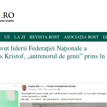
UE
LA ZI
REVISTA ROST
ASOCIAȚIA ROST
E
ut liderii Federației Naționale a
os Kristof, „antrenorul de genii” prins în