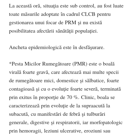
La această oră, situația este sub control, au fost luate
toate măsurile adoptate în cadrul CLCB pentru
gestionarea unui focar de PRM și nu există
posibilitatea afectării sănătății populației.
Ancheta epidemiologică este în desfășurare.
*Pesta Micilor Rumegătoare (PMR) este o boală
virală foarte gravă, care afectează mai multe specii
de rumegătoare mici, domestice şi sălbatice, foarte
contagioasă şi cu o evoluţie foarte severă, terminată
prin exitus în proporţie de 70 %. Clinic, boala se
caracterizează prin evoluţie de la supraacută la
subacută, cu manifestări de febră şi tulburări
generale, digestive şi respiratorii, iar morfopatologic
prin hemoragii, leziuni ulcerative, eroziuni sau