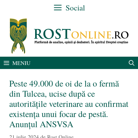
Sari
Social
la
conținut
MENIU
Peste 49.000 de oi de la o fermă
din Tulcea, ucise după ce
autoritățile veterinare au confirmat
existența unui focar de pestă.
Anunțul ANSVSA
21 iulie 2024
de
Rost Online