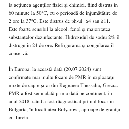
la acţiunea agenţilor fizici şi chimici, fiind distrus în
60 minute la 50°C, cu o perioadă de înjumătăţire de
2 ore la 37°C. Este distrus de ph-ul ≤4 sau ≥11.
Este foarte sensibil la alcool, fenol şi majoritatea
substanţelor dezinfectante. Hidroxidul de sodiu 2% îl
distruge în 24 de ore. Refrigerarea şi congelarea îl
conservă.
În Europa, la această dată (20.07.2024) sunt
confirmate mai multe focare de PMR în exploatații
mixte de capre și oi din Regiunea Thessalia, Grecia.
PMR a fost semnalată prima dată pe continent, în
anul 2018, când a fost diagnosticat primul focar în
Bulgaria, în localitatea Bolyarova, aproape de graniţa
cu Turcia.