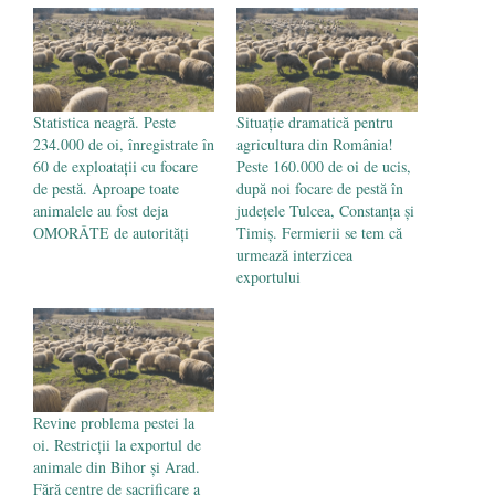
poetului Octavian Goga, înlăturat din Iași
- 16 aprilie 2026
Statistica neagră. Peste
Situație dramatică pentru
234.000 de oi, înregistrate în
agricultura din România!
60 de exploatații cu focare
Peste 160.000 de oi de ucis,
de pestă. Aproape toate
după noi focare de pestă în
animalele au fost deja
județele Tulcea, Constanța și
OMORÂTE de autorități
Timiș. Fermierii se tem că
urmează interzicea
exportului
Revine problema pestei la
oi. Restricții la exportul de
animale din Bihor și Arad.
Fără centre de sacrificare a