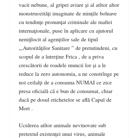
vacii nebune, al gripei aviare și al atîtor altor
monstruozități imaginate de mințile bolnave
cu tendințe pronunțat criminale ale mafiei
internaționale, puse în aplicare cu ajutorul
nemijlocit al agențiilor sale de tipul
„,Autorităților Sanitare ” de pretutindeni, cu
scopul de a întreține Frica , de a priva
crescătorii de roadele muncii lor și a le
reduce la zero autonomia, a ne constrînge pe
noi ceilalți de a consuma NUMAI ce zice
presa oficială că e bun de consumat, chiar
dacă pe dosul etichetelor se află Capul de
Mort .
Uciderea atîtor animale nevinovate sub
pretextul existenței unui virus, animale