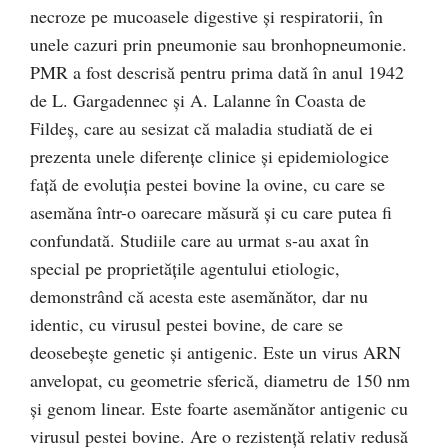
necroze pe mucoasele digestive şi respiratorii, în
unele cazuri prin pneumonie sau bronhopneumonie.
PMR a fost descrisă pentru prima dată în anul 1942
de L. Gargadennec şi A. Lalanne în Coasta de
Fildeş, care au sesizat că maladia studiată de ei
prezenta unele diferenţe clinice şi epidemiologice
faţă de evoluţia pestei bovine la ovine, cu care se
asemăna într-o oarecare măsură şi cu care putea fi
confundată. Studiile care au urmat s-au axat în
special pe proprietăţile agentului etiologic,
demonstrând că acesta este asemănător, dar nu
identic, cu virusul pestei bovine, de care se
deosebeşte genetic şi antigenic. Este un virus ARN
anvelopat, cu geometrie sferică, diametru de 150 nm
şi genom linear. Este foarte asemănător antigenic cu
virusul pestei bovine. Are o rezistenţă relativ redusă