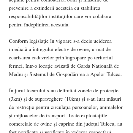
prevenire a extinderii acesteia cu stabilirea
responsabilităților instituțiilor care vor colabora
pentru îndeplinirea acestuia.
Conform legislație în vigoare s-a decis uciderea
imediată a întregului efectiv de ovine, urmat de
ecarisarea cadavrelor prin îngropare pe teritoriul
fermei, într-o locație avizată de Garda Națională de
Mediu și Sistemul de Gospodărirea a Apelor Tulcea.
În jurul focarului s-au delimitat zonele de protecţie
(3km) şi de supraveghere (10km) și s-au luat măsuri
de restricție pentru circulația persoanelor, animalelor
și mijloacelor de transport. Toate exploatațiile
comerciale de ovine și caprine din județul Tulcea, au
fost notificate și verificate în vederea respectării