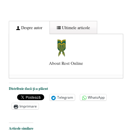
Despre autor
Ultimele articole
About Rost Online
Dezvăluiri cutremurătoare despre
Distribuie dacă ți-a plăcut
președintele Ucrainei, Volodymyr
Telegram
WhatsApp
Zelensky
- 13 mai 2026
Imprimare
Statul care servește Națiunea
- 21 aprilie
2026
Legea Vexler produce efecte. Bustul
Articole similare