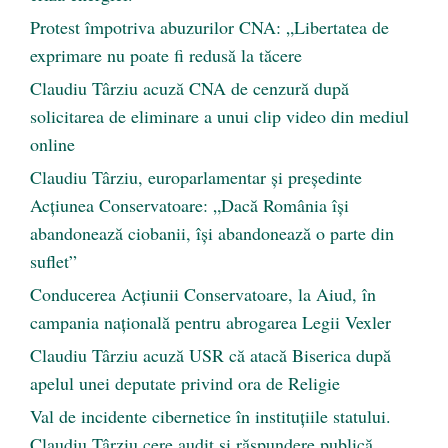
Protest împotriva abuzurilor CNA: „Libertatea de
exprimare nu poate fi redusă la tăcere
Claudiu Târziu acuză CNA de cenzură după
solicitarea de eliminare a unui clip video din mediul
online
Claudiu Târziu, europarlamentar și președinte
Acțiunea Conservatoare: „Dacă România își
abandonează ciobanii, își abandonează o parte din
suflet”
Conducerea Acțiunii Conservatoare, la Aiud, în
campania națională pentru abrogarea Legii Vexler
Claudiu Târziu acuză USR că atacă Biserica după
apelul unei deputate privind ora de Religie
Val de incidente cibernetice în instituțiile statului.
Claudiu Târziu cere audit și răspundere publică