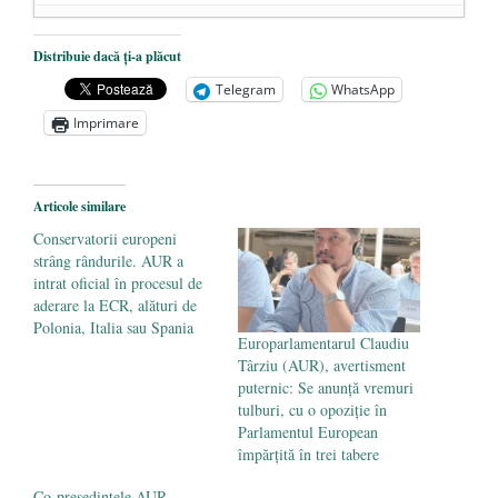
Dezvăluiri cutremurătoare despre
Distribuie dacă ți-a plăcut
președintele Ucrainei, Volodymyr
Telegram
WhatsApp
Zelensky
- 13 mai 2026
Imprimare
Statul care servește Națiunea
- 21 aprilie
2026
Legea Vexler produce efecte. Bustul
Articole similare
poetului Octavian Goga, înlăturat din Iași
Conservatorii europeni
- 16 aprilie 2026
strâng rândurile. AUR a
intrat oficial în procesul de
aderare la ECR, alături de
Polonia, Italia sau Spania
Europarlamentarul Claudiu
Târziu (AUR), avertisment
puternic: Se anunță vremuri
tulburi, cu o opoziție în
Parlamentul European
împărțită în trei tabere
Co-președintele AUR,