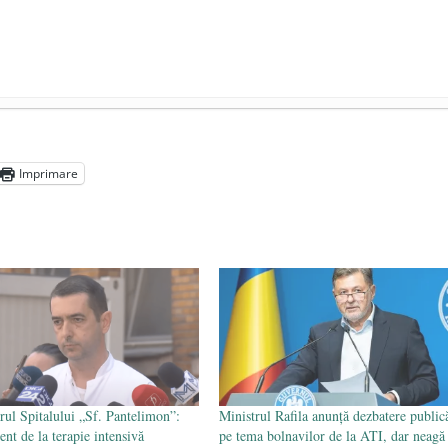
președintele Ucrainei, Volodymyr Zelensky
- 13 mai 2026
aprilie 2026
Imprimare
l poetului Octavian Goga, înlăturat din Iași
- 16 aprilie 2026
ul Spitalului „Sf. Pantelimon”:
Ministrul Rafila anunță dezbatere public
ent de la terapie intensivă
pe tema bolnavilor de la ATI, dar neagă