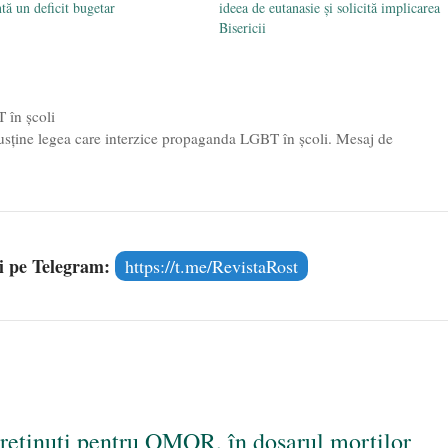
ntă un deficit bugetar
ideea de eutanasie și solicită implicarea
Bisericii
 în școli
susține legea care interzice propaganda LGBT în școli. Mesaj de
și pe Telegram:
https://t.me/RevistaRost
reținuți pentru OMOR, în dosarul morților