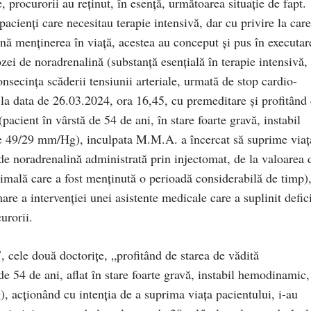
 procurorii au reţinut, în esenţă, următoarea situaţie de fapt.
cienţi care necesitau terapie intensivă, dar cu privire la care
nă menţinerea în viaţă, acestea au conceput şi pus în executar
zei de noradrenalină (substanţă esenţială în terapie intensivă,
onsecinţa scăderii tensiunii arteriale, urmată de stop cardio-
, la data de 26.03.2024, ora 16,45, cu premeditare şi profitând
(pacient în vârstă de 54 de ani, în stare foarte gravă, instabil
e 49/29 mm/Hg), inculpata M.M.A. a încercat să suprime viaţ
de noradrenalină administrată prin injectomat, de la valoarea 
imală care a fost menţinută o perioadă considerabilă de timp)
re a intervenţiei unei asistente medicale care a suplinit defici
urorii.
 cele două doctoriţe, „profitând de starea de vădită
 de 54 de ani, aflat în stare foarte gravă, instabil hemodinamic,
 acţionând cu intenţia de a suprima viaţa pacientului, i-au