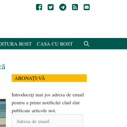
DITURA ROST
CASA CU ROST
că
ABONAȚI-VĂ
Introduceți mai jos adresa de email
pentru a primi notificări cînd sînt
publicate articole noi.
Adresa
de