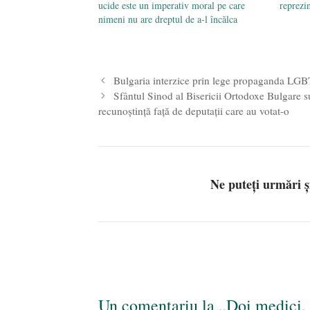
ucide este un imperativ moral pe care
reprezi
nimeni nu are dreptul de a-l încălca
Bulgaria interzice prin lege propaganda LGBT
Sfântul Sinod al Bisericii Ortodoxe Bulgare 
recunoștință față de deputații care au votat-o
Ne puteți urmări 
Un comentariu la „Doi medici, 