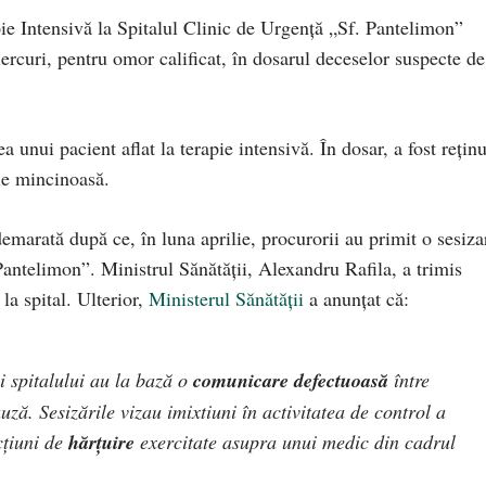
pie Intensivă la Spitalul Clinic de Urgenţă „Sf. Pantelimon”
iercuri, pentru omor calificat, în dosarul deceselor suspecte de
 unui pacient aflat la terapie intensivă. În dosar, a fost reţin
ie mincinoasă.
emarată după ce, în luna aprilie, procurorii au primit o sesiza
 Pantelimon”. Ministrul Sănătății, Alexandru Rafila, a trimis
la spital. Ulterior,
Ministerul Sănătății
a anunțat că:
i spitalului au la bază o
comunicare defectuoasă
între
uză. Sesizările vizau imixtiuni în activitatea de control a
cțiuni de
hărțuire
exercitate asupra unui medic din cadrul