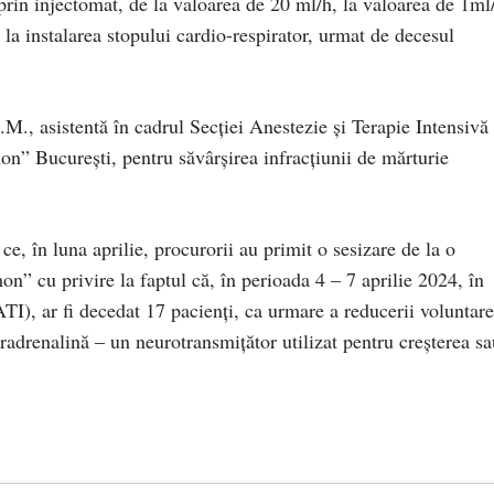
rin injectomat, de la valoarea de 20 ml/h, la valoarea de 1ml
la instalarea stopului cardio-respirator, urmat de decesul
.M., asistentă în cadrul Secţiei Anestezie şi Terapie Intensivă
on” Bucureşti, pentru săvârşirea infracţiunii de mărturie
e, în luna aprilie, procurorii au primit o sesizare de la o
mon” cu privire la faptul că, în perioada 4 – 7 aprilie 2024, în
TI), ar fi decedat 17 pacienţi, ca urmare a reducerii voluntare
radrenalină – un neurotransmiţător utilizat pentru creşterea sa