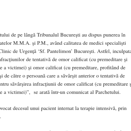
tului de pe lângă Tribunalul Bucureşti au dispus punerea în
atelor M.M.A. şi P.M., având calitatea de medici specialişti
 Clinic de Urgenţă ‘Sf. Pantelimon’ Bucureşti. Astfel, inculpat
fracţiunilor de tentativă de omor calificat (cu premeditare şi
te a victimei) şi omor calificat (cu premeditare, profitând de
şi de către o persoană care a săvârşit anterior o tentativă de
ntru săvârşirea infracţiunii de omor calificat (cu premeditare ş
te a victimei)”, se arată într-un comunicat al Parchetului.
ocat decesul unui pacient internat la terapie intensivă, prin
.