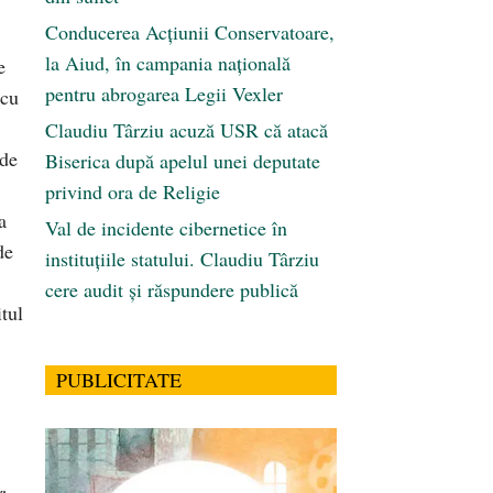
Conducerea Acțiunii Conservatoare,
la Aiud, în campania națională
e
pentru abrogarea Legii Vexler
 cu
Claudiu Târziu acuză USR că atacă
 de
Biserica după apelul unei deputate
privind ora de Religie
a
Val de incidente cibernetice în
de
instituțiile statului. Claudiu Târziu
,
cere audit și răspundere publică
tul
PUBLICITATE