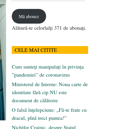
email
Mă abonez
Alătură-te celorlalți 371 de abonați.
CELE MAI CITITE
Cum sunteți manipulați în privința
”pandemiei” de coronavirus
Ministerul de Interne: Noua carte de
identitate fără cip NU este
document de călătorie
O falsă înțelepciune: „Fă-te frate cu
dracul, pînă treci puntea!”
Nichifor Crainic, despre Statul