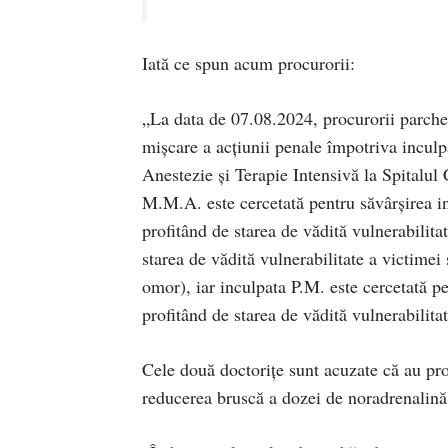
Iată ce spun acum procurorii:
„La data de 07.08.2024, procurorii parche
mişcare a acţiunii penale împotriva inculp
Anestezie şi Terapie Intensivă la Spitalul
M.M.A. este cercetată pentru săvârşirea in
profitând de starea de vădită vulnerabilita
starea de vădită vulnerabilitate a victimei 
omor), iar inculpata P.M. este cercetată pe
profitând de starea de vădită vulnerabilita
Cele două doctoriţe sunt acuzate că au prov
reducerea bruscă a dozei de noradrenalină