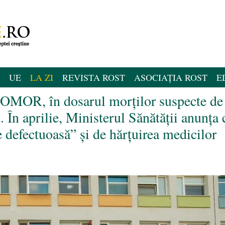
UE
LA ZI
REVISTA ROST
ASOCIAȚIA ROST
E
u OMOR, în dosarul morților suspecte de
. În aprilie, Ministerul Sănătății anunța 
 defectuoasă” și de hărțuirea medicilor