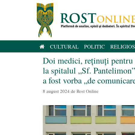
Sari
la
conținut
CULTURAL
POLITIC
RELIGIOS
Doi medici, reținuți pentr
la spitalul „Sf. Pantelimon”
a fost vorba „de comunicare
8 august 2024
de
Rost Online