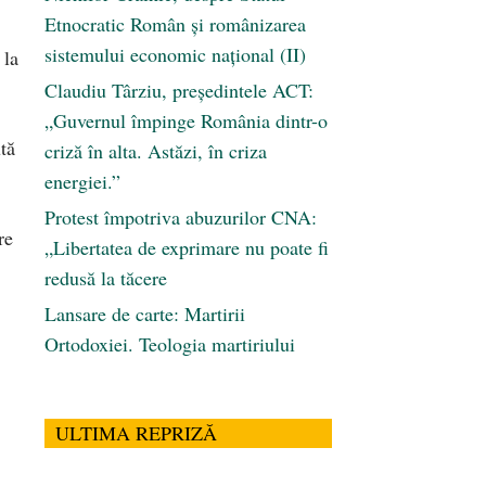
Etnocratic Român şi românizarea
sistemului economic naţional (II)
 la
Claudiu Târziu, președintele ACT:
„Guvernul împinge România dintr-o
ută
criză în alta. Astăzi, în criza
energiei.”
Protest împotriva abuzurilor CNA:
re
„Libertatea de exprimare nu poate fi
redusă la tăcere
Lansare de carte: Martirii
Ortodoxiei. Teologia martiriului
ULTIMA REPRIZĂ