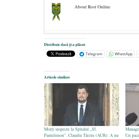
About Rost Online
Dezvăluiri cutremurătoare despre 
Distribuie dacă ți-a plăcut
Statul care servește Națiunea
- 21 
Telegram
WhatsApp
Legea Vexler produce efecte. Bustu
Articole similare
Morți suspecte la Spitalul „Sf.
Manager
Pantelimon”. Claudiu Târziu (AUR): A nu
Un paci