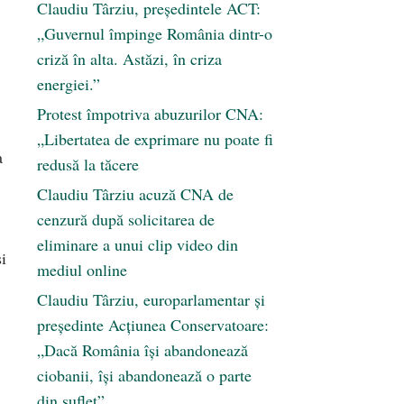
Claudiu Târziu, președintele ACT:
„Guvernul împinge România dintr-o
criză în alta. Astăzi, în criza
energiei.”
Protest împotriva abuzurilor CNA:
„Libertatea de exprimare nu poate fi
a
redusă la tăcere
Claudiu Târziu acuză CNA de
cenzură după solicitarea de
eliminare a unui clip video din
i
mediul online
Claudiu Târziu, europarlamentar și
președinte Acțiunea Conservatoare:
„Dacă România își abandonează
ciobanii, își abandonează o parte
din suflet”