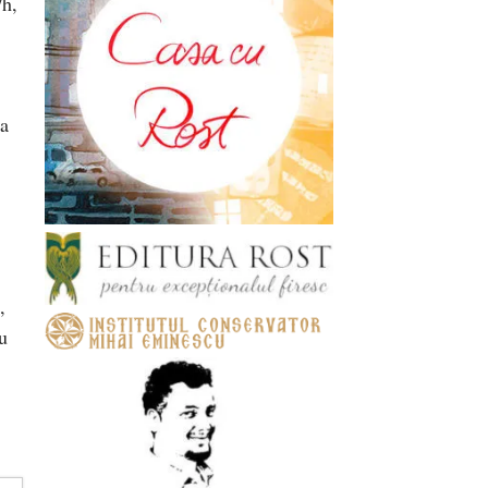
/h,
 a
,
u