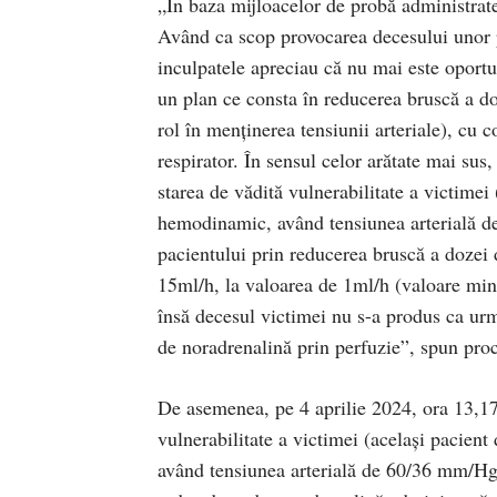
„În baza mijloacelor de probă administrate,
Având ca scop provocarea decesului unor pa
inculpatele apreciau că nu mai este oportu
un plan ce consta în reducerea bruscă a do
rol în menţinerea tensiunii arteriale), cu c
respirator. În sensul celor arătate mai sus
starea de vădită vulnerabilitate a victimei 
hemodinamic, având tensiunea arterială d
pacientului prin reducerea bruscă a dozei 
15ml/h, la valoarea de 1ml/h (valoare min
însă decesul victimei nu s-a produs ca urma
de noradrenalină prin perfuzie”, spun proc
De asemenea, pe 4 aprilie 2024, ora 13,17,
vulnerabilitate a victimei (acelaşi pacient
având tensiunea arterială de 60/36 mm/Hg),