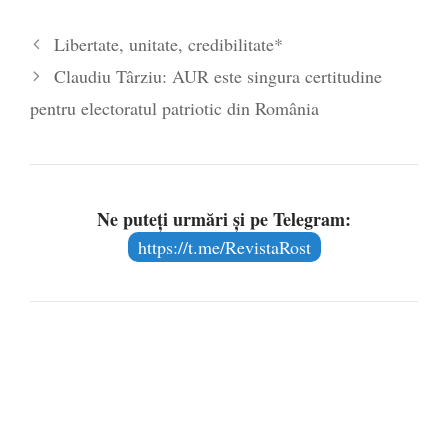
Legea Vexler produce efecte. Bustul
Libertate, unitate, credibilitate*
poetului Octavian Goga, înlăturat din Iași
Claudiu Târziu: AUR este singura certitudine
- 16 aprilie 2026
pentru electoratul patriotic din România
Ne puteți urmări și pe Telegram:
https://t.me/RevistaRost