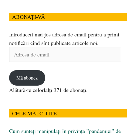
ABONAȚI-VĂ
Introduceți mai jos adresa de email pentru a primi
notificări cînd sînt publicate articole noi.
Adresa
de
email
Mă abonez
Alătură-te celorlalți 371 de abonați.
CELE MAI CITITE
Cum sunteți manipulați în privința ”pandemiei” de