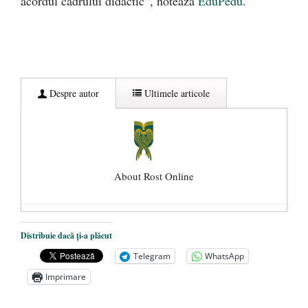
acordul cadrului didactic”, notează
EduPedu
.
Despre autor
Ultimele articole
About Rost Online
Dezvăluiri cutremurătoare despre
Distribuie dacă ți-a plăcut
președintele Ucrainei, Volodymyr
Telegram
WhatsApp
Zelensky
- 13 mai 2026
Imprimare
Statul care servește Națiunea
- 21 aprilie
2026