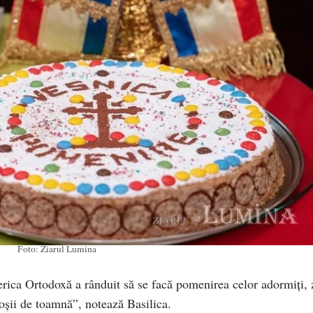
Foto: Ziarul Lumina
rica Ortodoxă a rânduit să se facă pomenirea celor adormiţi, 
oşii de toamnă”, notează Basilica.