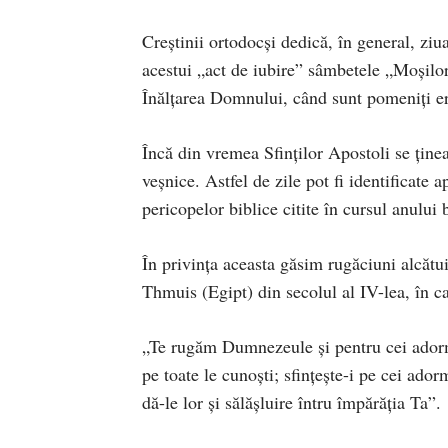
Creștinii ortodocși dedică, în general, ziu
acestui „act de iubire” sâmbetele „Moșilor
Înălțarea Domnului, când sunt pomeniți e
Încă din vremea Sfinţilor Apostoli se ţinea
veşnice. Astfel de zile pot fi identificate a
pericopelor biblice citite în cursul anului 
În privinţa aceasta găsim rugăciuni alcătui
Thmuis (Egipt) din secolul al IV-lea, în c
„Te rugăm Dumnezeule şi pentru cei adormiţ
pe toate le cunoşti; sfinţeşte-i pe cei ador
dă-le lor şi sălăşluire întru împărăţia Ta”.