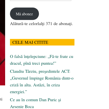
email
Mă abonez
Alătură-te celorlalți 371 de abonați.
CELE MAI CITITE
O falsă înțelepciune: „Fă-te frate cu
dracul, pînă treci puntea!”
Claudiu Târziu, președintele ACT:
„Guvernul împinge România dintr-o
criză în alta. Astăzi, în criza
energiei.”
zi
Ce au în comun Dan Puric şi
Arsenie Boca