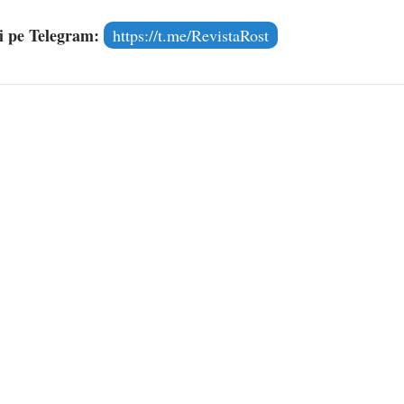
și pe Telegram:
https://t.me/RevistaRost