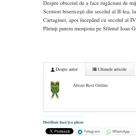
Despre obiceiul de a face rugăciuni de mijl
Scriitori bisericeşti din secolul al II-lea, 
Cartaginei, apoi începând cu secolul al IV
Părinţi putem menţiona pe Sfântul Ioan G
Despre autor
Ultimele articole
About Rost Online
Dezvăluiri cutremurătoare despre 
Distribuie dacă ți-a plăcut
Statul care servește Națiunea
- 21 
Telegram
WhatsApp
Legea Vexler produce efecte. Bustu