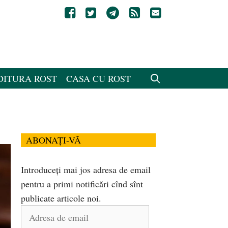
DITURA ROST
CASA CU ROST
ABONAȚI-VĂ
Introduceți mai jos adresa de email
pentru a primi notificări cînd sînt
publicate articole noi.
Adresa
de