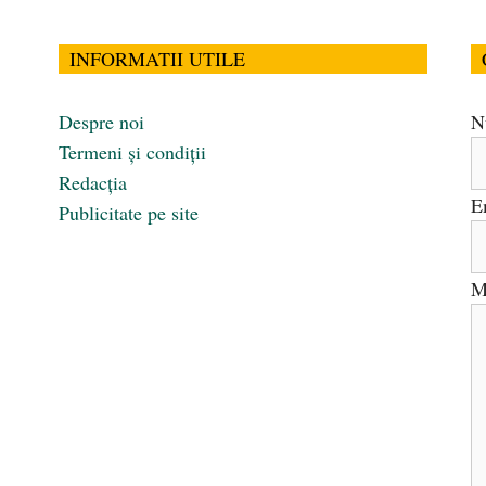
INFORMATII UTILE
Despre noi
N
Termeni și condiții
Redacția
E
Publicitate pe site
M