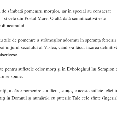
a de sâmbătă pomenirii morților, iar în special au consacrat
” și cele din Postul Mare. O altă dată semnificativă este
roii neamului.
u zile de pomenire a strămoşilor adormiţi în speranţa fericirii
poi în jurul secolului al VI-lea, când s-a făcut fixarea definitiv
bisericesc.
te pentru sufletele celor morţi şi în Evhologhiul lui Serapion 
are se spune:
i, a căror pomenire s-a făcut, sfinţeşte aceste suflete, căci t
miţi în Domnul şi numără-i cu puterile Tale cele sfinte (îngerii)