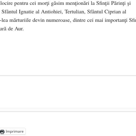
ocire pentru cei morţi găsim menţionări la Sfinţii Părinţi şi
la Sfântul Ignatie al Antiohiei, Tertulian, Sfântul Ciprian al
-lea mărturiile devin numeroase, dintre cei mai importanţi Sfi
ură de Aur.
președintele Ucrainei, Volodymyr Zelensky
- 13 mai 2026
aprilie 2026
Imprimare
l poetului Octavian Goga, înlăturat din Iași
- 16 aprilie 2026