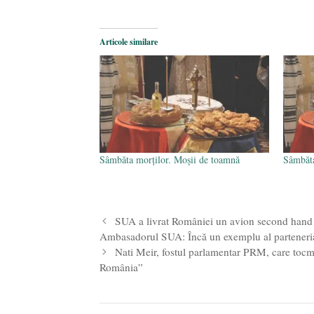
Articole similare
Sâmbăta morților. Moșii de toamnă
Sâmbăta
SUA a livrat României un avion second hand p
Ambasadorul SUA: Încă un exemplu al parteneriat
Nati Meir, fostul parlamentar PRM, care tocma
România”