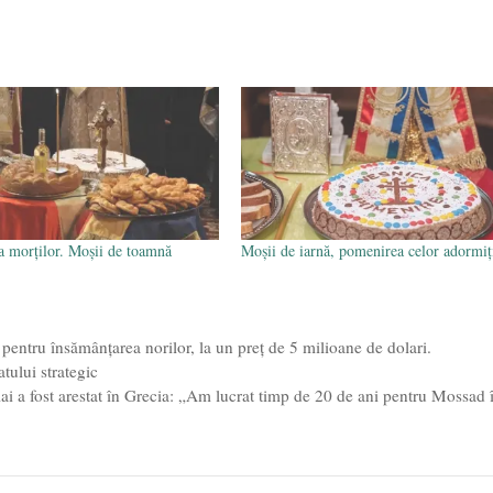
 morților. Moșii de toamnă
Moșii de iarnă, pomenirea celor adormiț
entru însămânţarea norilor, la un preț de 5 milioane de dolari.
ului strategic
i a fost arestat în Grecia: „Am lucrat timp de 20 de ani pentru Mossad 