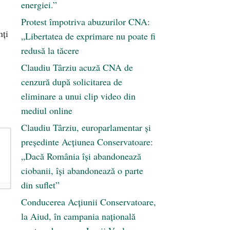
energiei.”
Protest împotriva abuzurilor CNA:
nţi
„Libertatea de exprimare nu poate fi
redusă la tăcere
Claudiu Târziu acuză CNA de
cenzură după solicitarea de
eliminare a unui clip video din
mediul online
Claudiu Târziu, europarlamentar și
președinte Acțiunea Conservatoare:
„Dacă România își abandonează
ciobanii, își abandonează o parte
din suflet”
Conducerea Acțiunii Conservatoare,
la Aiud, în campania națională