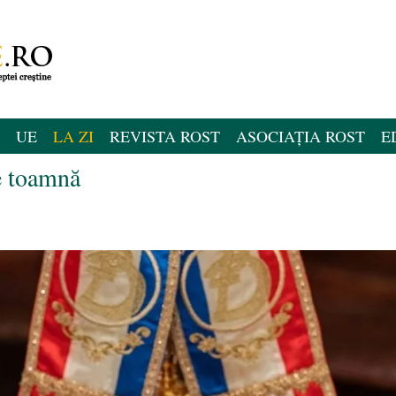
UE
LA ZI
REVISTA ROST
ASOCIAȚIA ROST
E
e toamnă