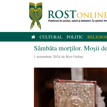
Sari
la
conținut
CULTURAL
POLITIC
RELIGIOS
Sâmbăta morților. Moșii d
1 noiembrie 2024
de
Rost Online