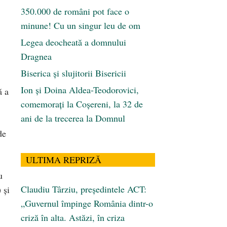
350.000 de români pot face o
minune! Cu un singur leu de om
Legea deocheată a domnului
Dragnea
Biserica și slujitorii Bisericii
Ion și Doina Aldea-Teodorovici,
ă a
comemorați la Coșereni, la 32 de
ani de la trecerea la Domnul
de
ULTIMA REPRIZĂ
u
Claudiu Târziu, președintele ACT:
 şi
„Guvernul împinge România dintr-o
criză în alta. Astăzi, în criza