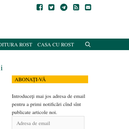
DITURA ROST
CASA CU ROST
i
ABONAȚI-VĂ
Introduceți mai jos adresa de email
pentru a primi notificări cînd sînt
publicate articole noi.
Adresa
de