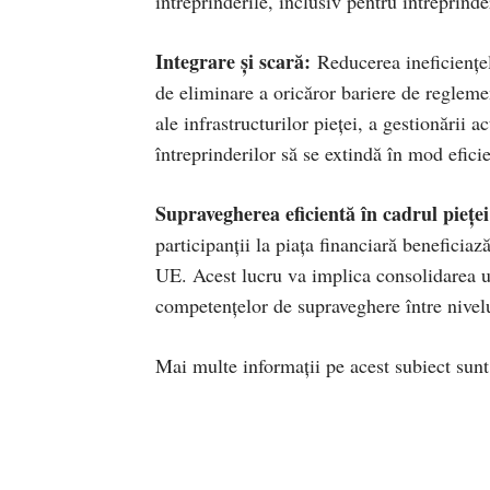
întreprinderile, inclusiv pentru întreprinder
Integrare și scară:
Reducerea ineficiențel
de eliminare a oricăror bariere de regleme
ale infrastructurilor pieței, a gestionării a
întreprinderilor să se extindă în mod efici
Supravegherea eficientă în cadrul pieței
participanții la piața financiară beneficiaz
UE. Acest lucru va implica consolidarea ut
competențelor de supraveghere între nivelu
Mai multe informații pe acest subiect sunt