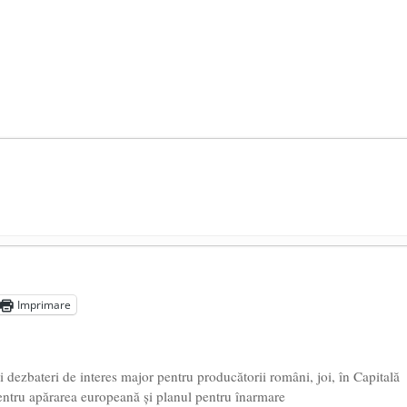
președintele Ucrainei, Volodymyr Zelensky
- 13 mai 2026
aprilie 2026
Imprimare
l poetului Octavian Goga, înlăturat din Iași
- 16 aprilie 2026
dezbateri de interes major pentru producătorii români, joi, în Capitală
ntru apărarea europeană și planul pentru înarmare