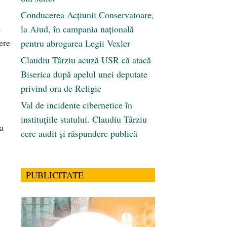
Conducerea Acțiunii Conservatoare,
e
la Aiud, în campania națională
ere
pentru abrogarea Legii Vexler
Claudiu Târziu acuză USR că atacă
Biserica după apelul unei deputate
privind ora de Religie
Val de incidente cibernetice în
instituțiile statului. Claudiu Târziu
a
cere audit și răspundere publică
PUBLICITATE