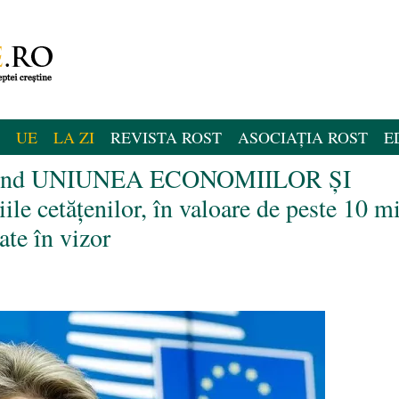
UE
LA ZI
REVISTA ROST
ASOCIAȚIA ROST
E
privind UNIUNEA ECONOMIILOR ȘI
cetățenilor, în valoare de peste 10 mi
ate în vizor