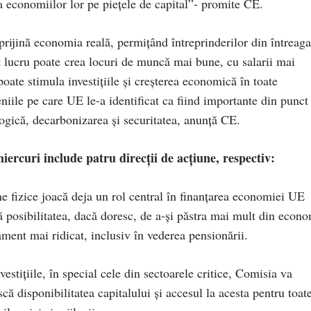
ea economiilor lor pe piețele de capital”- promite CE.
sprijină economia reală, permițând întreprinderilor din întreaga
t lucru poate crea locuri de muncă mai bune, cu salarii mai
poate stimula investițiile și creșterea economică în toate
iile pe care UE le-a identificat ca fiind importante din punct
logică, decarbonizarea și securitatea, anunță CE.
ercuri include patru direcții de acțiune, respectiv:
 fizice joacă deja un rol central în finanțarea economiei UE
ă posibilitatea, dacă doresc, de a-și păstra mai mult din econo
ament mai ridicat, inclusiv în vederea pensionării.
estițiile, în special cele din sectoarele critice, Comisia va
că disponibilitatea capitalului și accesul la acesta pentru toat