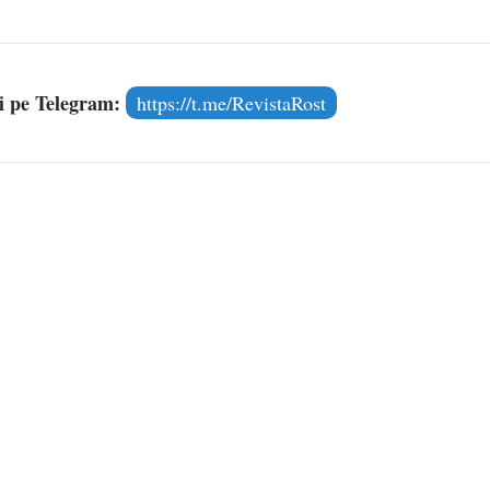
și pe Telegram:
https://t.me/RevistaRost