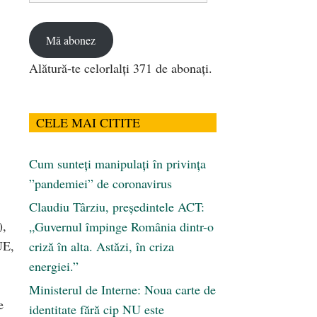
email
Mă abonez
Alătură-te celorlalți 371 de abonați.
CELE MAI CITITE
Cum sunteți manipulați în privința
”pandemiei” de coronavirus
Claudiu Târziu, președintele ACT:
),
„Guvernul împinge România dintr-o
UE,
criză în alta. Astăzi, în criza
energiei.”
Ministerul de Interne: Noua carte de
e
identitate fără cip NU este