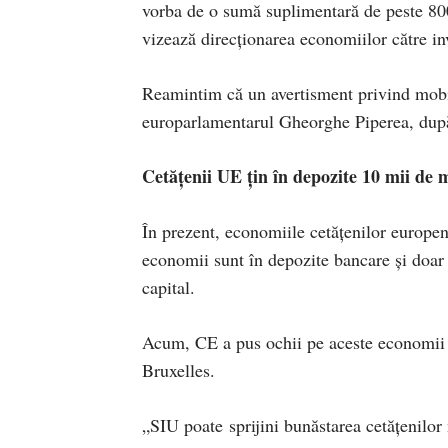
vorba de o sumă suplimentară de peste 80
vizează direcționarea economiilor către inv
Reamintim că un avertisment privind mobil
europarlamentarul Gheorghe Piperea, dup
Cetățenii UE țin în depozite 10 mii de 
În prezent, economiile cetățenilor europen
economii sunt în depozite bancare și doar
capital.
Acum, CE a pus ochii pe aceste economii și 
Bruxelles.
„SIU poate sprijini bunăstarea cetățenilor n