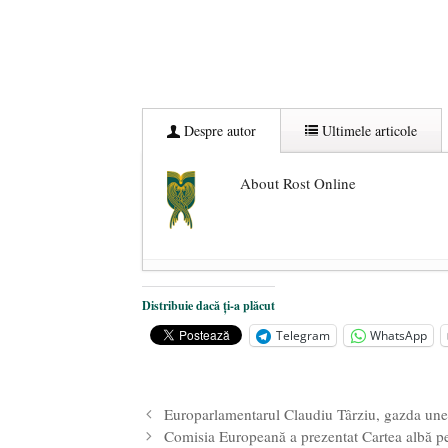
Despre autor
Ultimele articole
About Rost Online
Dezvăluiri cutremurătoare despre 
Distribuie dacă ți-a plăcut
Statul care servește Națiunea
- 21 
Telegram
WhatsApp
Legea Vexler produce efecte. Bustu
Europarlamentarul Claudiu Târziu, gazda unei 
Comisia Europeană a prezentat Cartea albă pe