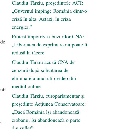
Claudiu Târziu, președintele ACT:
„Guvernul împinge România dintr-o
criză în alta. Astăzi, în criza
energiei.”
Protest împotriva abuzurilor CNA:
 de
„Libertatea de exprimare nu poate fi
redusă la tăcere
Claudiu Târziu acuză CNA de
cenzură după solicitarea de
eliminare a unui clip video din
mediul online
mii
Claudiu Târziu, europarlamentar și
președinte Acțiunea Conservatoare:
„Dacă România își abandonează
ciobanii, își abandonează o parte
e
din suflet”