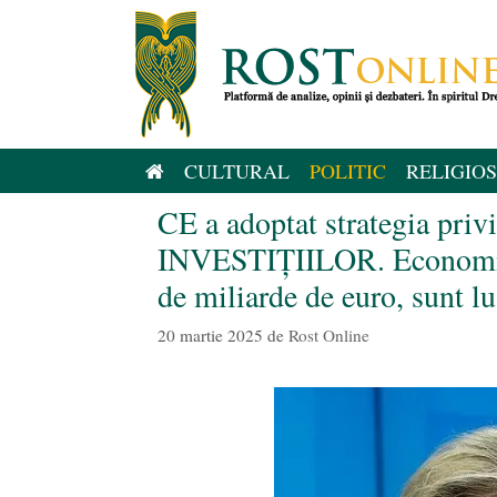
Sari
la
conținut
CULTURAL
POLITIC
RELIGIOS
CE a adoptat strategia 
INVESTIȚIILOR. Economiile 
de miliarde de euro, sunt lu
20 martie 2025
de
Rost Online