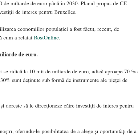
0 de miliarde de euro până în 2030. Planul propus de CE
estiții de interes pentru Bruxelles.
izarea economiilor populației a fost făcut, recent, de
ă cum a relatat
RostOnline
.
miliarde de euro.
i se ridică la 10 mii de miliarde de euro, adică aproape 70 % 
 30% sunt deținute sub formă de instrumente ale pieței de
dorește să le direcționeze către investiții de interes pentru
oștri, oferindu-le posibilitatea de a alege și oportunități de a