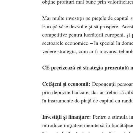
obține profituri mai bune prin valorificar
Mai multe investiții pe piețele de capital 
Europă săse dezvolte și să prospere. Aces
competitive pentru lucrătorii europeni, și 
sectoarele economice – în special în domen
vedere strategic, cum ar fi inovarea tehno
CE precizează că strategia prezentată mi
Cetățeni și economii:
Deponenții persoane
prin depozite bancare, dar ar trebui să aib
în instrumente de piață de capital cu rand
Investiții și finanțare:
Pentru a stimula inv
introduce inițiative menite să îmbunătățeas