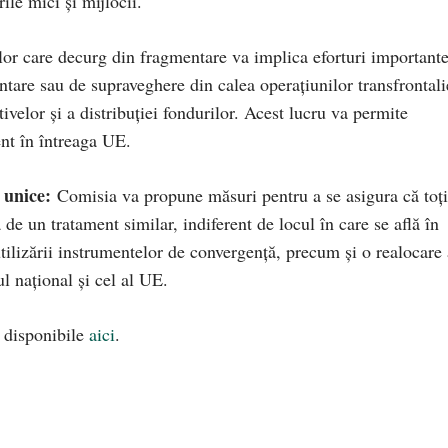
ile mici și mijlocii.
or care decurg din fragmentare va implica eforturi important
ntare sau de supraveghere din calea operațiunilor transfrontali
ctivelor și a distribuției fondurilor. Acest lucru va permite
ent în întreaga UE.
 unice:
Comisia va propune măsuri pentru a se asigura că toți
ă de un tratament similar, indiferent de locul în care se află în
ilizării instrumentelor de convergență, precum și o realocare 
l național și cel al UE.
 disponibile
aici
.