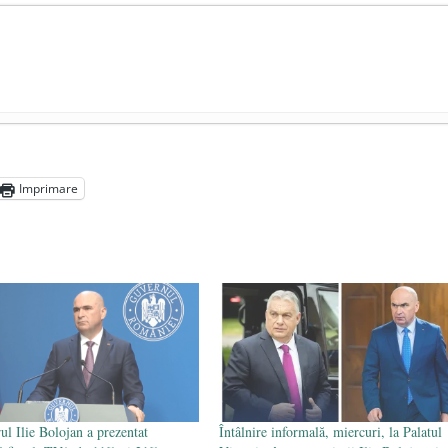
președintele Ucrainei, Volodymyr Zelensky
- 13 mai 2026
aprilie 2026
Imprimare
l poetului Octavian Goga, înlăturat din Iași
- 16 aprilie 2026
ul Ilie Bolojan a prezentat
Întâlnire informală, miercuri, la Palatul