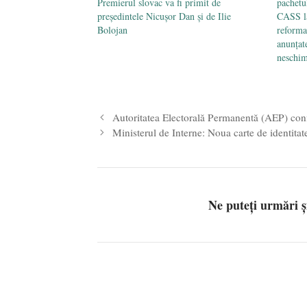
Premierul slovac va fi primit de
pachetu
președintele Nicușor Dan și de Ilie
CASS la
Bolojan
reforma
anunțat
neschi
Autoritatea Electorală Permanentă (AEP) confi
Ministerul de Interne: Noua carte de identita
Ne puteți urmări 