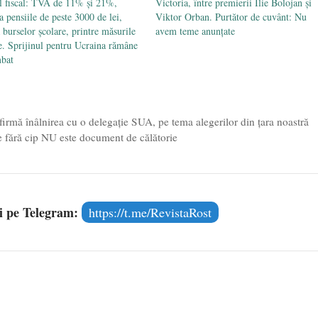
l fiscal: TVA de 11% și 21%,
Victoria, între premierii Ilie Bolojan și
 pensiile de peste 3000 de lei,
Viktor Orban. Purtător de cuvânt: Nu
 burselor școlare, printre măsurile
avem teme anunțate
e. Sprijinul pentru Ucraina rămâne
mbat
rmă înâlnirea cu o delegație SUA, pe tema alegerilor din țara noastră
te fără cip NU este document de călătorie
și pe Telegram:
https://t.me/RevistaRost