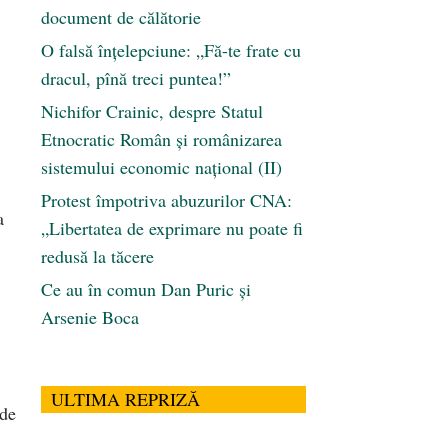
document de călătorie
O falsă înțelepciune: „Fă-te frate cu
dracul, pînă treci puntea!”
Nichifor Crainic, despre Statul
Etnocratic Român şi românizarea
sistemului economic naţional (II)
Protest împotriva abuzurilor CNA:
a
„Libertatea de exprimare nu poate fi
redusă la tăcere
Ce au în comun Dan Puric şi
Arsenie Boca
ULTIMA REPRIZĂ
de