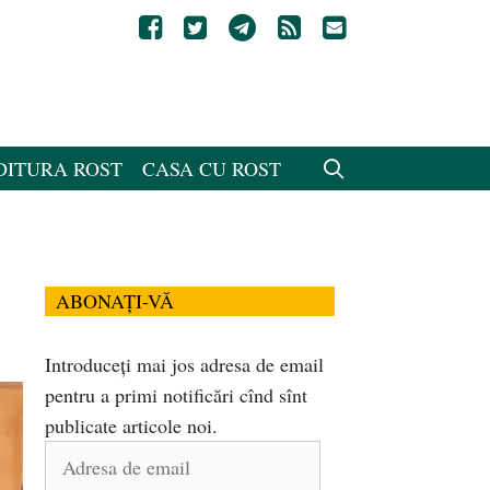
DITURA ROST
CASA CU ROST
ABONAȚI-VĂ
Introduceți mai jos adresa de email
pentru a primi notificări cînd sînt
publicate articole noi.
Adresa
de