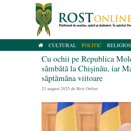
Sari
la
conținut
CULTURAL
POLITIC
RELIGIOS
Cu ochii pe Republica Mold
sâmbătă la Chișinău, iar Ma
săptămâna viitoare
23 august 2025
de
Rost Online