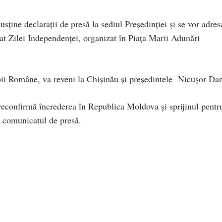
usține declarații de presă la sediul Președinției și se vor adres
at Zilei Independenței, organizat în Piața Marii Adunări
bii Române, va reveni la Chișinău și președintele Nicușor Da
i reconfirmă încrederea în Republica Moldova și sprijinul pentr
 comunicatul de presă.