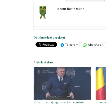
About Rost Online
Dezvăluiri cutremurătoare despre 
Distribuie dacă ți-a plăcut
Statul care servește Națiunea
- 21 
Telegram
WhatsApp
Legea Vexler produce efecte. Bustu
Articole similare
Robert Fico ajunge vineri în România.
Premier