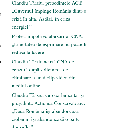
Claudiu Târziu, președintele ACT:
„Guvernul împinge România dintr-o
a
criză în alta. Astăzi, în criza
energiei.”
Protest împotriva abuzurilor CNA:
„Libertatea de exprimare nu poate fi
n.
redusă la tăcere
u
Claudiu Târziu acuză CNA de
cenzură după solicitarea de
eliminare a unui clip video din
mediul online
Claudiu Târziu, europarlamentar și
președinte Acțiunea Conservatoare:
„Dacă România își abandonează
ciobanii, își abandonează o parte
din suflet”