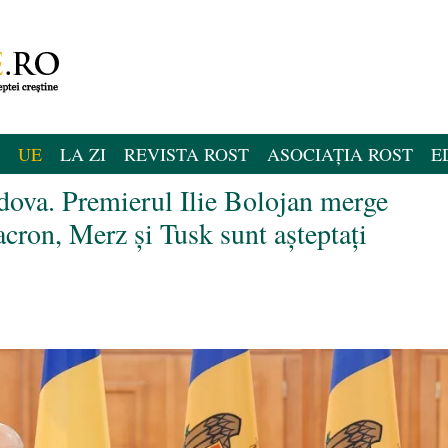
UE
LA ZI
REVISTA ROST
ASOCIAȚIA ROST
E
ova. Premierul Ilie Bolojan merge
cron, Merz și Tusk sunt așteptați