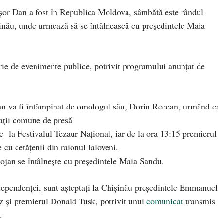
șor Dan a fost în Republica Moldova, sâmbătă este rândul
șinău, unde urmează să se întâlnească cu președintele Maia
erie de evenimente publice, potrivit programului anunțat de
jan va fi întâmpinat de omologul său, Dorin Recean, urmând c
rații comune de presă.
e la Festivalul Tezaur Național, iar de la ora 13:15 premierul
 cu cetățenii din raionul Ialoveni.
lojan se întâlnește cu președintele Maia Sandu.
ndependenței, sunt așteptați la Chișinău președintele Emmanuel
 și premierul Donald Tusk, potrivit unui
comunicat
transmis 
.