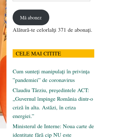
email
Mă abonez
Alătură-te celorlalți 371 de abonați.
CELE MAI CITITE
Cum sunteți manipulați în privința
”pandemiei” de coronavirus
Claudiu Târziu, președintele ACT:
„Guvernul împinge România dintr-o
criză în alta. Astăzi, în criza
energiei.”
Ministerul de Interne: Noua carte de
identitate fără cip NU este