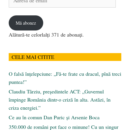
de
email
Mă abonez
Alătură-te celorlalți 371 de abonați.
CELE MAI CITITE
O falsă înțelepciune: „Fă-te frate cu dracul, pînă treci
puntea!”
Claudiu Târziu, președintele ACT: „Guvernul
împinge România dintr-o criză în alta. Astăzi, în
criza energiei.”
Ce au în comun Dan Puric şi Arsenie Boca
350.000 de români pot face o minune! Cu un singur