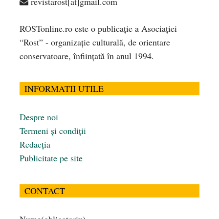
revistarost[at]gmail.com
ROSTonline.ro este o publicaţie a Asociaţiei
“Rost” - organizaţie culturală, de orientare
conservatoare, înfiinţată în anul 1994.
INFORMATII UTILE
Despre noi
Termeni și condiții
Redacția
Publicitate pe site
CONTACT
Nume
(obligatoriu)