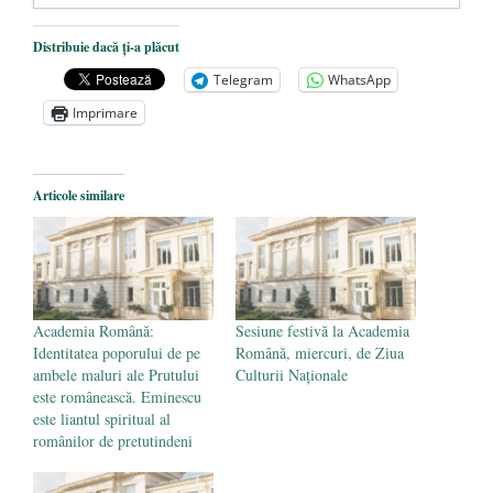
Dezvăluiri cutremurătoare despre
Distribuie dacă ți-a plăcut
președintele Ucrainei, Volodymyr
Telegram
WhatsApp
Zelensky
- 13 mai 2026
Imprimare
Statul care servește Națiunea
- 21 aprilie
2026
Legea Vexler produce efecte. Bustul
Articole similare
poetului Octavian Goga, înlăturat din Iași
- 16 aprilie 2026
Academia Română:
Sesiune festivă la Academia
Identitatea poporului de pe
Română, miercuri, de Ziua
ambele maluri ale Prutului
Culturii Naţionale
este românească. Eminescu
este liantul spiritual al
românilor de pretutindeni