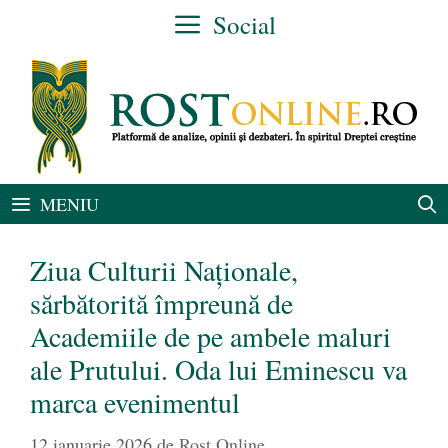
Sari
Social
la
conținut
MENIU
Ziua Culturii Naționale,
sărbătorită împreună de
Academiile de pe ambele maluri
ale Prutului. Oda lui Eminescu va
marca evenimentul
12 ianuarie 2026
de
Rost Online