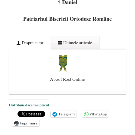
† Daniel
Patriarhul Bisericii Ortodoxe Române
Despre autor
Ultimele articole
About Rost Online
Dezvăluiri cutremurătoare despre
Distribuie dacă ți-a plăcut
președintele Ucrainei, Volodymyr
Telegram
WhatsApp
Zelensky
- 13 mai 2026
Imprimare
Statul care servește Națiunea
- 21 aprilie
2026