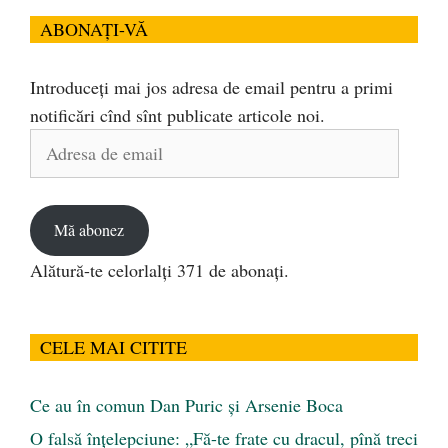
ABONAȚI-VĂ
Introduceți mai jos adresa de email pentru a primi
notificări cînd sînt publicate articole noi.
Adresa
de
email
Mă abonez
Alătură-te celorlalți 371 de abonați.
CELE MAI CITITE
Ce au în comun Dan Puric şi Arsenie Boca
O falsă înțelepciune: „Fă-te frate cu dracul, pînă treci