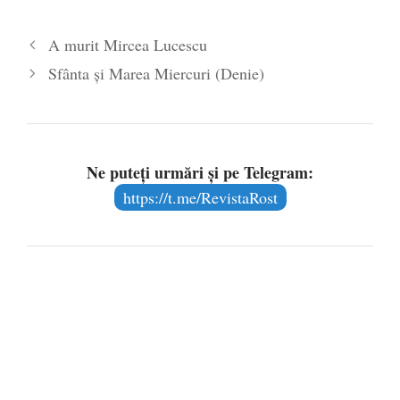
Legea Vexler produce efecte. Bustul
A murit Mircea Lucescu
poetului Octavian Goga, înlăturat din Iași
Sfânta și Marea Miercuri (Denie)
- 16 aprilie 2026
Ne puteți urmări și pe Telegram:
https://t.me/RevistaRost