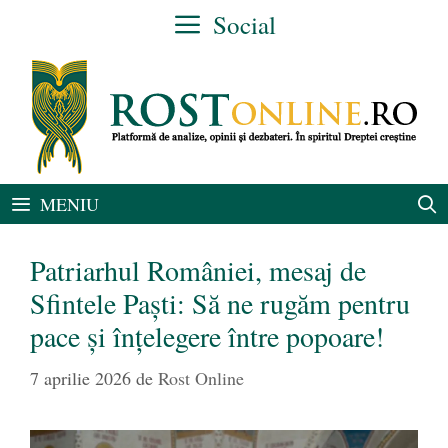
Sari
Social
la
conținut
MENIU
Patriarhul României, mesaj de
Sfintele Paști: Să ne rugăm pentru
pace şi înţelegere între popoare!
7 aprilie 2026
de
Rost Online