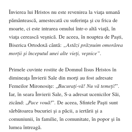
Învierea lui Hristos nu este revenirea la viaţa umană
pământească, amestecată cu suferinţa şi cu frica de
moarte, ci este intrarea omului într‑o altă viaţă, în
viaţa cerească veşnică. De aceea, în noaptea de Paşti,
Biserica Ortodoxă cântă:
„Astăzi prăznuim omorârea
morţii şi începutul unei alte vieţi, veşnice”
.
Primele cuvinte rostite de Domnul Iisus Hristos în
dimineața Învierii Sale din morţi au fost adresate
Femeilor Mironosiţe: „
Bucuraţi‑vă! Nu vă temeţi!
”.
Iar, în seara Învierii Sale, S‑a adresat ucenicilor Săi,
zicând: „
Pace vouă!
”. De aceea, Sfintele Paşti sunt
sărbătoarea bucuriei şi a păcii, a iertării şi a
comuniunii, în familie, în comunitate, în popor şi în
lumea întreagă.