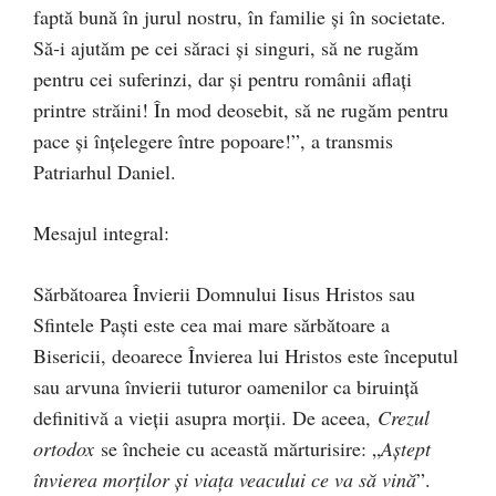
faptă bună în jurul nostru, în familie şi în societate.
Să‑i ajutăm pe cei săraci şi singuri, să ne rugăm
pentru cei suferinzi, dar şi pentru românii aflaţi
printre străini! În mod deosebit, să ne rugăm pentru
pace şi înţelegere între popoare!”, a transmis
Patriarhul Daniel.
Mesajul integral:
Sărbătoarea Învierii Domnului Iisus Hristos sau
Sfintele Paşti este cea mai mare sărbătoare a
Bisericii, deoarece Învierea lui Hristos este începutul
sau arvuna învierii tuturor oamenilor ca biruinţă
definitivă a vieţii asupra morţii. De aceea,
Crezul
ortodox
se încheie cu această mărturisire: „
Aştept
învierea morţilor şi viaţa veacului ce va să vină
”.