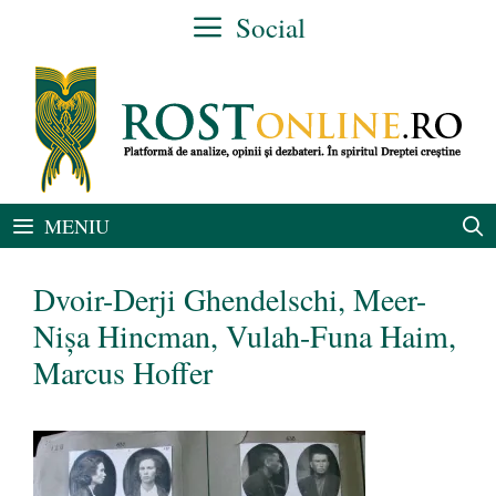
Sari
Social
la
conținut
MENIU
Dvoir-Derji Ghendelschi, Meer-
Nișa Hincman, Vulah-Funa Haim,
Marcus Hoffer