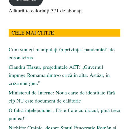
Alătură-te celorlalți 371 de abonați.
CELE MAI CITITE
Cum sunteți manipulați în privința ”pandemiei” de
coronavirus
Claudiu Târziu, președintele ACT: „Guvernul
împinge România dintr-o criză în alta. Astăzi, în
criza energiei.”
Ministerul de Interne: Noua carte de identitate fără
cip NU este document de călătorie
O falsă înțelepciune: „Fă-te frate cu dracul, pînă treci
puntea!”
Nichifor Crainic, despre Statul Etnocratic Român şi