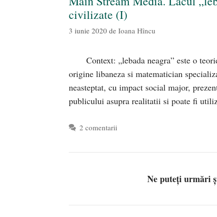
Main Stream Media. Lacul „lebe
civilizate (I)
3 iunie 2020
de
Ioana Hîncu
Context: „lebada neagra” este o teor
origine libaneza si matematician specializat
neasteptat, cu impact social major, prezent
publicului asupra realitatii si poate fi uti
2 comentarii
Ne puteți urmări 