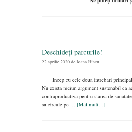
Ne puteți urmări 
Deschideți parcurile!
22 aprilie 2020
de
Ioana Hîncu
Incep cu cele doua intrebari principal
Nu exista niciun argument sustenabil ca ac
contraproductiva pentru starea de sanatate 
sa circule pe …
[Mai mult…]