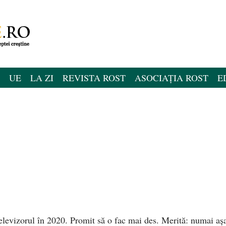
UE
LA ZI
REVISTA ROST
ASOCIAȚIA ROST
E
elevizorul în 2020. Promit să o fac mai des. Merită: numai aș