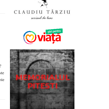
?
ste
oie