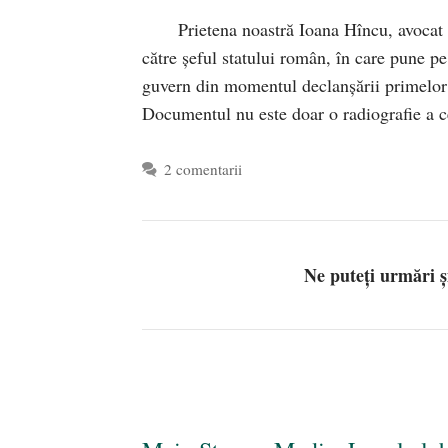
Prietena noastră Ioana Hîncu, avocat ș
către șeful statului român, în care pune pe
guvern din momentul declanșării primelor 
Documentul nu este doar o radiografie a
2 comentarii
Ne puteți urmări 