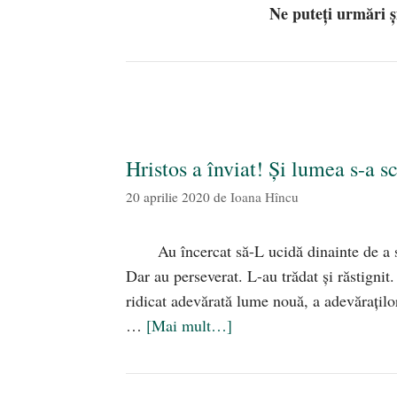
Ne puteți urmări 
Hristos a înviat! Și lumea s-a 
20 aprilie 2020
de
Ioana Hîncu
Au încercat să-L ucidă dinainte de a 
Dar au perseverat. L-au trădat și răstignit. 
ridicat adevărată lume nouă, a adevărațilo
…
[Mai mult…]