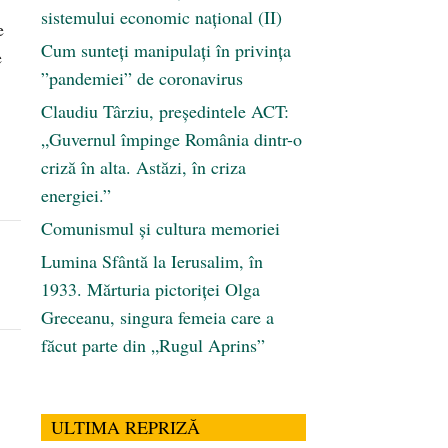
sistemului economic naţional (II)
e
Cum sunteți manipulați în privința
e
”pandemiei” de coronavirus
Claudiu Târziu, președintele ACT:
„Guvernul împinge România dintr-o
criză în alta. Astăzi, în criza
energiei.”
Comunismul şi cultura memoriei
Lumina Sfântă la Ierusalim, în
1933. Mărturia pictoriței Olga
Greceanu, singura femeia care a
făcut parte din „Rugul Aprins”
ULTIMA REPRIZĂ