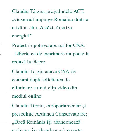
Claudiu Târziu, președintele ACT:
„Guvernul împinge România dintr-o
criză în alta. Astăzi, în criza
energiei.”
t
Protest împotriva abuzurilor CNA:
a
„Libertatea de exprimare nu poate fi
redusă la tăcere
Claudiu Târziu acuză CNA de
cenzură după solicitarea de
eliminare a unui clip video din
mediul online
Claudiu Târziu, europarlamentar și
președinte Acțiunea Conservatoare:
„Dacă România își abandonează
ciobanii, își abandonează o parte