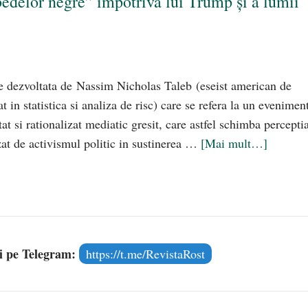
delor negre” împotriva lui Trump și a lumii
ie dezvoltata de Nassim Nicholas Taleb (eseist american de
 in statistica si analiza de risc) care se refera la un evenimen
at si rationalizat mediatic gresit, care astfel schimba percepti
lizat de activismul politic in sustinerea …
[Mai mult…]
și pe Telegram:
https://t.me/RevistaRost