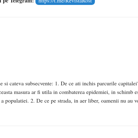
și pe Telegram:
https://t.me/RevistaRost
e si cateva subsecvente: 1. De ce ati inchis parcurile capitalei
easta masura ar fi utila in combaterea epidemiei, in schimb e
a populatiei. 2. De ce pe strada, in aer liber, oamenii nu au v