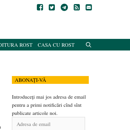
DITURA ROST
CASA CU ROST
ABONAȚI-VĂ
Introduceți mai jos adresa de email
pentru a primi notificări cînd sînt
publicate articole noi.
Adresa
a
de