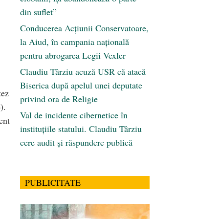
din suflet”
Conducerea Acțiunii Conservatoare,
la Aiud, în campania națională
pentru abrogarea Legii Vexler
Claudiu Târziu acuză USR că atacă
Biserica după apelul unei deputate
tez
privind ora de Religie
).
Val de incidente cibernetice în
ent
instituțiile statului. Claudiu Târziu
cere audit și răspundere publică
PUBLICITATE