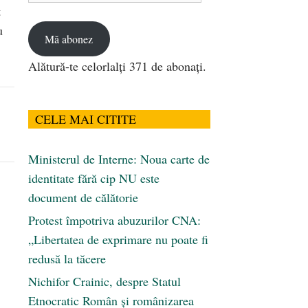
t
email
u
Mă abonez
Alătură-te celorlalți 371 de abonați.
CELE MAI CITITE
Ministerul de Interne: Noua carte de
identitate fără cip NU este
document de călătorie
Protest împotriva abuzurilor CNA:
„Libertatea de exprimare nu poate fi
redusă la tăcere
Nichifor Crainic, despre Statul
Etnocratic Român şi românizarea