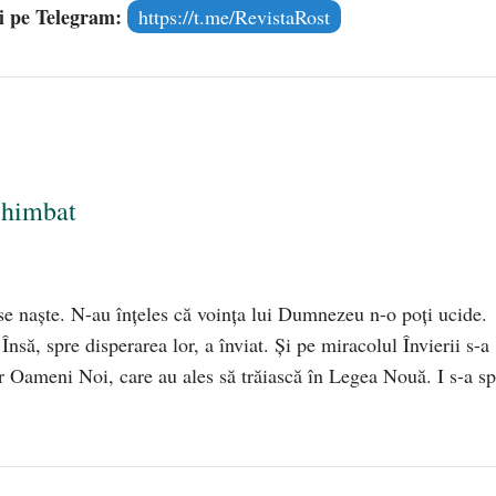
și pe Telegram:
https://t.me/RevistaRost
schimbat
se naște. N-au înțeles că voința lui Dumnezeu n-o poți ucide.
Însă, spre disperarea lor, a înviat. Și pe miracolul Învierii s-a
r Oameni Noi, care au ales să trăiască în Legea Nouă. I s-a s