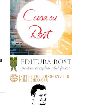
ll
 –