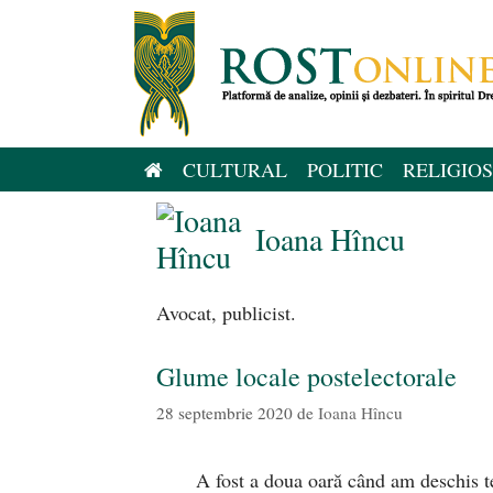
Sari
la
conținut
CULTURAL
POLITIC
RELIGIOS
Ioana Hîncu
Avocat, publicist.
Glume locale postelectorale
28 septembrie 2020
de
Ioana Hîncu
A fost a doua oară când am deschis t