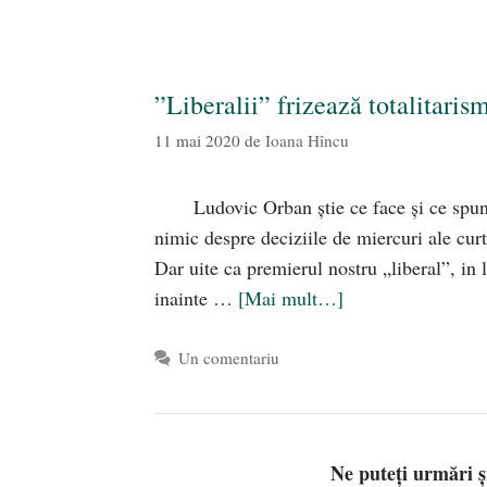
”Liberalii” frizează totalitaris
11 mai 2020
de
Ioana Hîncu
Ludovic Orban știe ce face și ce spun
nimic despre deciziile de miercuri ale curt
Dar uite ca premierul nostru „liberal”, in 
inainte …
[Mai mult…]
Un comentariu
Ne puteți urmări 