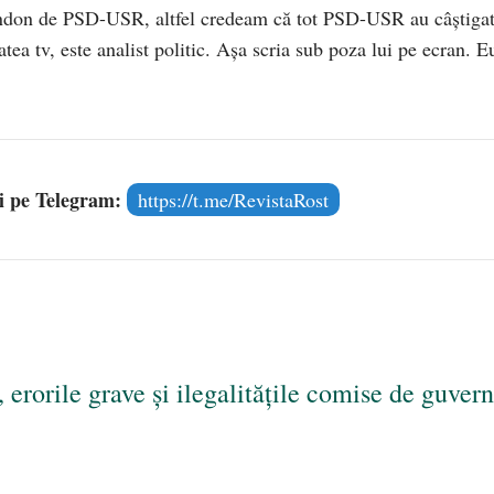
andon de PSD-USR, altfel credeam că tot PSD-USR au câștiga
atea tv, este analist politic. Așa scria sub poza lui pe ecran. E
și pe Telegram:
https://t.me/RevistaRost
erorile grave și ilegalitățile comise de guvern