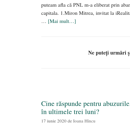
puteam afla că PNL m-a eliberat prin ab
capitala. 1.Miron Mitrea, invitat la iRealit
…
[Mai mult…]
Ne puteți urmări 
Cine răspunde pentru abuzurile, 
în ultimele trei luni?
17 iunie 2020
de
Ioana Hîncu