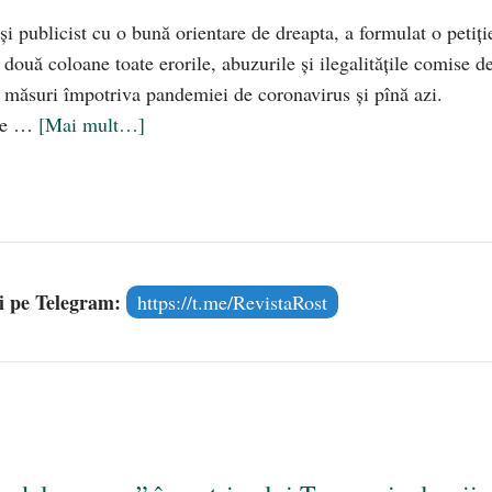
i publicist cu o bună orientare de dreapta, a formulat o petiți
 două coloane toate erorile, abuzurile și ilegalitățile comise d
măsuri împotriva pandemiei de coronavirus și pînă azi.
 ce …
[Mai mult…]
și pe Telegram:
https://t.me/RevistaRost