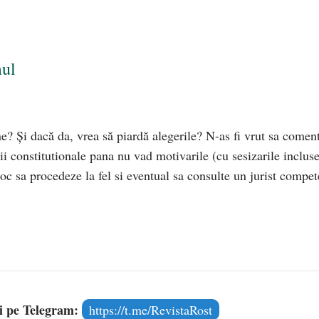
mul
e? Și dacă da, vrea să piardă alegerile? N-as fi vrut sa comen
ii constitutionale pana nu vad motivarile (cu sesizarile incluse
loc sa procedeze la fel si eventual sa consulte un jurist compet
și pe Telegram:
https://t.me/RevistaRost