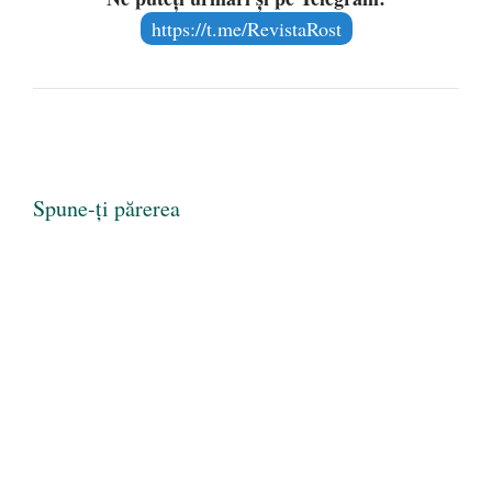
https://t.me/RevistaRost
Spune-ți părerea