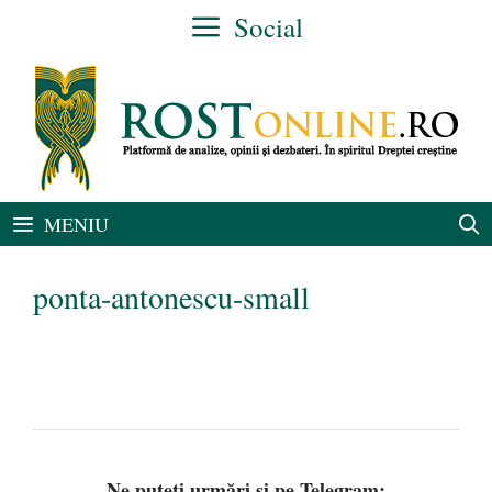
Sari
Social
la
conținut
MENIU
ponta-antonescu-small
Ne puteți urmări și pe Telegram: