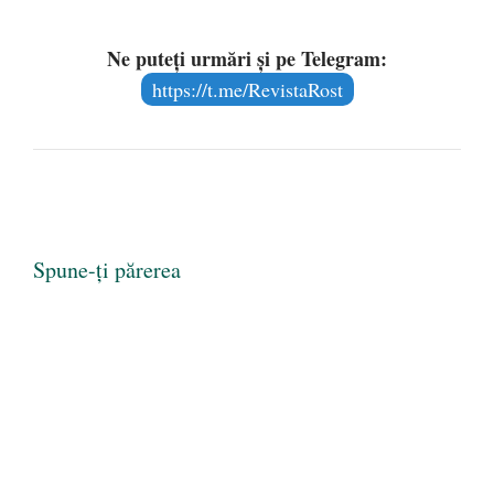
Ne puteți urmări și pe Telegram:
https://t.me/RevistaRost
Spune-ți părerea