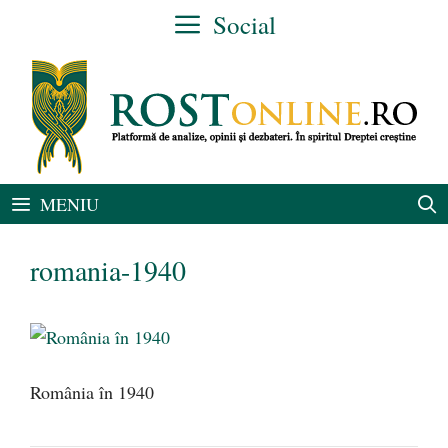
Sari
Social
la
conținut
MENIU
romania-1940
România în 1940