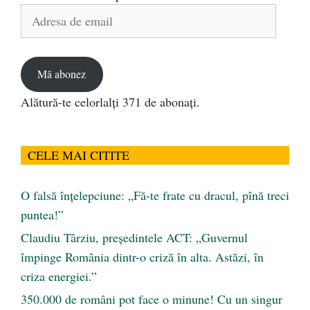
Adresa
de
email
Mă abonez
Alătură-te celorlalți 371 de abonați.
CELE MAI CITITE
O falsă înțelepciune: „Fă-te frate cu dracul, pînă treci
puntea!”
Claudiu Târziu, președintele ACT: „Guvernul
împinge România dintr-o criză în alta. Astăzi, în
criza energiei.”
350.000 de români pot face o minune! Cu un singur