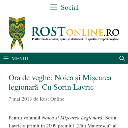
Sari
Social
la
conținut
MENIU
Ora de veghe: Noica şi Mişcarea
legionară. Cu Sorin Lavric
7 mai 2013
de
Rost Online
Pentru volumul
Noica şi Mişcarea Legionară
, Sorin
Lavric a primit în 2009 premiul „Titu Maiorescu” al