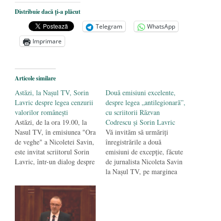
Dezvăluiri cutremurătoare despre
Distribuie dacă ți-a plăcut
președintele Ucrainei, Volodymyr
Telegram
WhatsApp
Zelensky
- 13 mai 2026
Imprimare
Statul care servește Națiunea
- 21 aprilie
2026
Legea Vexler produce efecte. Bustul
Articole similare
poetului Octavian Goga, înlăturat din Iași
Astăzi, la Naşul TV, Sorin
Două emisiuni excelente,
- 16 aprilie 2026
Lavric despre legea cenzurii
despre legea „antilegionară”,
valorilor româneşti
cu scriitorii Răzvan
Astăzi, de la ora 19.00, la
Codrescu şi Sorin Lavric
Nasul TV, în emisiunea "Ora
Vă invităm să urmăriţi
de veghe" a Nicoletei Savin,
înregistrările a două
este invitat scriitorul Sorin
emisiuni de excepţie, făcute
Lavric, într-un dialog despre
de jurnalista Nicoleta Savin
Legea 217/ 2015, zisă
la Naşul TV, pe marginea
"antilegionară", în fapt una
legii "antilegionare", cu
antiromânească,
scriitorii şi publiciştii
antidemocratică şi
Răzvan Codrescu
anticonstituţională. Va fi
("Neoinchiziţia", 10 August
transmisă şi pe internet de
2015) şi Sorin Lavric ("De