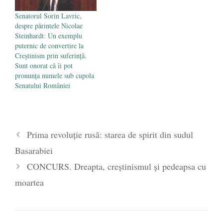
către www.privesc.eu.
ce nu se întorc românii
Senatorul Sorin Lavric,
LATER EDIT Sorin
acasă?", 18 August 2015).
despre părintele Nicolae
Lavric…
Afirmaţiile celor doi se
Steinhardt: Un exemplu
constituie…
puternic de convertire la
Creștinism prin suferință.
Sunt onorat că îi pot
pronunța numele sub cupola
Senatului României
Prima revoluţie rusă: starea de spirit din sudul
Basarabiei
CONCURS. Dreapta, creştinismul şi pedeapsa cu
moartea