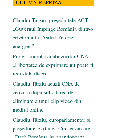
ULTIMA REPRIZĂ
Claudiu Târziu, președintele ACT:
„Guvernul împinge România dintr-o
criză în alta. Astăzi, în criza
energiei.”
Protest împotriva abuzurilor CNA:
„Libertatea de exprimare nu poate fi
redusă la tăcere
Claudiu Târziu acuză CNA de
cenzură după solicitarea de
eliminare a unui clip video din
mediul online
Claudiu Târziu, europarlamentar și
președinte Acțiunea Conservatoare:
„Dacă România își abandonează