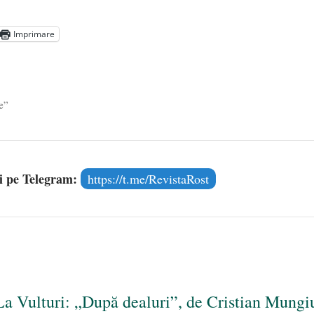
președintele Ucrainei, Volodymyr Zelensky
- 13 mai 2026
aprilie 2026
Imprimare
l poetului Octavian Goga, înlăturat din Iași
- 16 aprilie 2026
e”
și pe Telegram:
https://t.me/RevistaRost
 La Vulturi: „După dealuri”, de Cristian Mungi