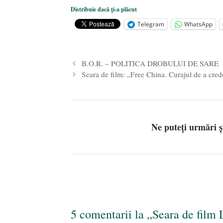
Dezvăluiri cutremurătoare despre 
Distribuie dacă ți-a plăcut
Statul care servește Națiunea
- 21 
Telegram
WhatsApp
Legea Vexler produce efecte. Bustu
B.O.R. – POLITICA DROBULUI DE SARE
Seara de film: „Free China. Curajul de a cred
Ne puteți urmări 
5 comentarii la „Seara de film