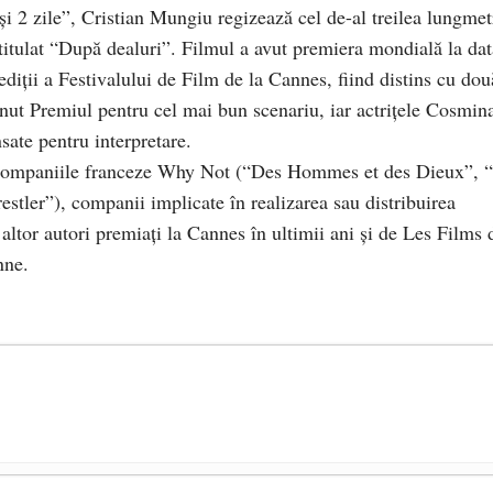
și 2 zile”, Cristian Mungiu regizează cel de-al treilea lungmet
 intitulat “După dealuri”. Filmul a avut premiera mondială la da
diţii a Festivalului de Film de la Cannes, fiind distins cu dou
nut Premiul pentru cel mai bun scenariu, iar actriţele Cosmin
sate pentru interpretare.
e companiile franceze Why Not (“Des Hommes et des Dieux”, 
tler”), companii implicate în realizarea sau distribuirea
ltor autori premiaţi la Cannes în ultimii ani şi de Les Films 
nne.