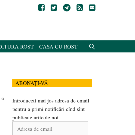
DITURA ROST
CASA CU ROST
ABONAȚI-VĂ
 o
Introduceți mai jos adresa de email
pentru a primi notificări cînd sînt
publicate articole noi.
Adresa
de