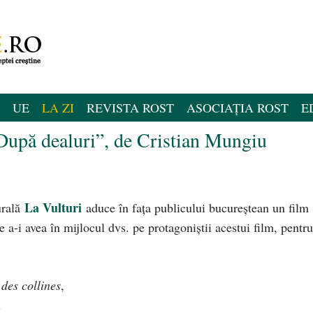
UE
LA ZI
REVISTA ROST
ASOCIAȚIA ROST
E
„După dealuri”, de Cristian Mungiu
La Vulturi
urală
aduce în fața publicului bucureștean un film
 a-i avea în mijlocul dvs. pe protagoniștii acestui film, pentru
des collines
,
u