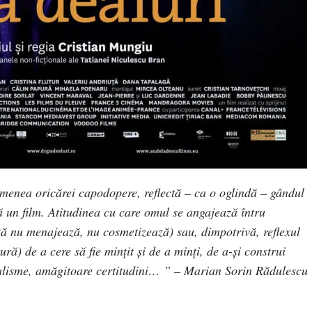
menea oricărei capodopere, reflectă – ca o oglindă – gândul
ă un film. Atitudinea cu care omul se angajează întru
tă nu menajează, nu cosmetizează) sau, dimpotrivă, reflexul
ă) de a cere să fie minţit şi de a minţi, de a-şi construi
ralisme, amăgitoare certitudini…
” – Marian Sorin Rădulescu