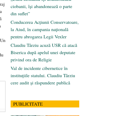
raj
ciobanii, își abandonează o parte
ta
din suflet”
ă
Conducerea Acțiunii Conservatoare,
a
la Aiud, în campania națională
pentru abrogarea Legii Vexler
“Un
Claudiu Târziu acuză USR că atacă
Biserica după apelul unei deputate
du
privind ora de Religie
Val de incidente cibernetice în
instituțiile statului. Claudiu Târziu
cere audit și răspundere publică
PUBLICITATE