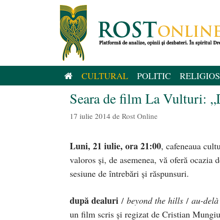
Sari
la
conținut
CULTURAL
POLITIC
RELIGIOS
Seara de film La Vulturi: 
17 iulie 2014
de
Rost Online
Luni, 21 iulie, ora 21:00
, cafeneaua cult
valoros și, de asemenea, vă oferă ocazia de
sesiune de întrebări și răspunsuri.
după dealuri
/
beyond the hills
/
au-delà 
un film scris și regizat de Cristian Mungi