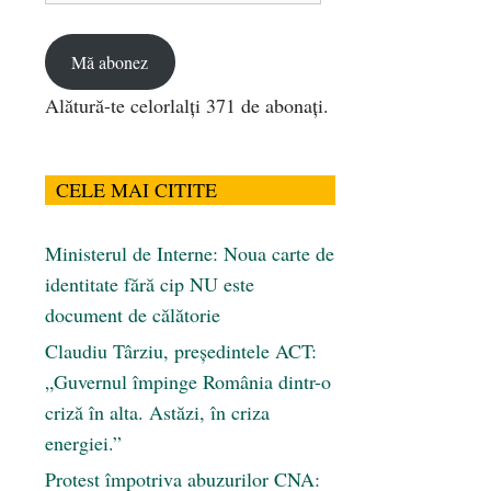
email
Mă abonez
Alătură-te celorlalți 371 de abonați.
CELE MAI CITITE
Ministerul de Interne: Noua carte de
identitate fără cip NU este
document de călătorie
Claudiu Târziu, președintele ACT:
„Guvernul împinge România dintr-o
criză în alta. Astăzi, în criza
energiei.”
Protest împotriva abuzurilor CNA: