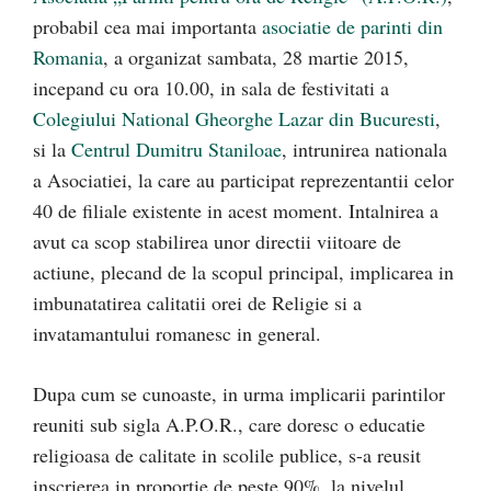
probabil cea mai importanta
asociatie de parinti din
Romania
, a organizat sambata, 28 martie 2015,
incepand cu ora 10.00, in sala de festivitati a
Colegiului National Gheorghe Lazar din Bucuresti
,
si la
Centrul Dumitru Staniloae
, intrunirea nationala
a Asociatiei, la care au participat reprezentantii celor
40 de filiale existente in acest moment. Intalnirea a
avut ca scop stabilirea unor directii viitoare de
actiune, plecand de la scopul principal, implicarea in
imbunatatirea calitatii orei de Religie si a
invatamantului romanesc in general.
Dupa cum se cunoaste, in urma implicarii parintilor
reuniti sub sigla A.P.O.R., care doresc o educatie
religioasa de calitate in scolile publice, s-a reusit
inscrierea in proportie de peste 90%, la nivelul