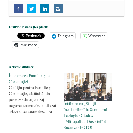
Follow-up: Conferință – Costion
Nicolescu – „Să fim aripă!” (2019.11.10,
Biserica Sfinții Chiril și Metodiu,
Distribuie dacă ți-a plăcut
USAMV)
- 29 martie 2020
Telegram
WhatsApp
Follow-up: Dr. Andrei Dîrlău – conferința
Imprimare
„Marxismul cultural – noua utopie”
(2019.11.25, Biserica Sfântul Silvestru)
-
Articole similare
29 martie 2020
În apărarea Familiei şi a
Follow-up: Conferință – Prof.univ.dr.
Constituţiei
Nicolae Constantinescu – „Nu te teme!”
Coaliţia pentru Familie şi
(2019.12.08, Biserica Sfinții Chiril și
Constituţie, alcătuită din
peste 80 de organizaţii
Metodiu)
- 29 martie 2020
Întâlnire cu „Sfinții
neguvernamentale, a difuzat
închisorilor” la Seminarul
astăzi o scrisoare deschisă
Teologic Ortodox
către ministrul Educaţiei,
„Mitropolitul Dosoftei” din
Sorin Câmpeanu, în care îşi
Suceava (FOTO)
manifestă susţinerea pentru o