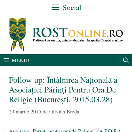
Sari
Social
la
conținut
MENIU
Follow-up: Întâlnirea Naţională a
Asociaţiei Părinţi Pentru Ora De
Religie (Bucureşti, 2015.03.28)
29 martie 2015
de
Olivian Breda
Asociatia „Parinti pentru ora de Religie” (A.P.O.R.)
,