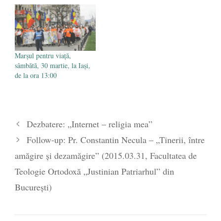
politică a ministerului "în
sprijinul valorilor educației
și familiei, pentru protejarea
dreptului copiilor la o
educație sănătoasă". De
asemenea, Coaliţia
Marșul pentru viață,
apreciază…
sâmbătă, 30 martie, la Iași,
de la ora 13:00
Dezbatere: „Internet – religia mea”
Follow-up: Pr. Constantin Necula – „Tinerii, între
amăgire şi dezamăgire” (2015.03.31, Facultatea de
Teologie Ortodoxă „Justinian Patriarhul” din
București)