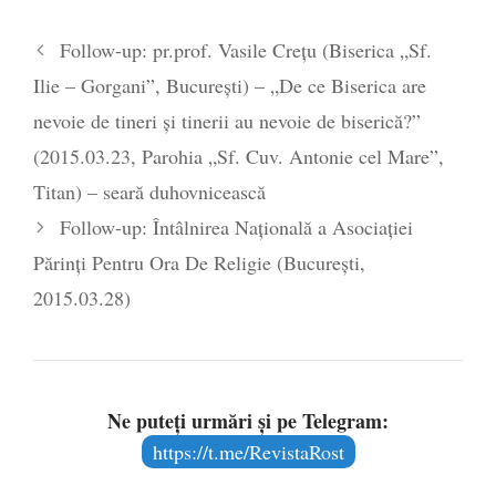
Legea Vexler produce efecte. Bustul
Follow-up: pr.prof. Vasile Crețu (Biserica „Sf.
poetului Octavian Goga, înlăturat din Iași
Ilie – Gorgani”, București) – „De ce Biserica are
- 16 aprilie 2026
nevoie de tineri și tinerii au nevoie de biserică?”
(2015.03.23, Parohia „Sf. Cuv. Antonie cel Mare”,
Titan) – seară duhovnicească
Follow-up: Întâlnirea Naţională a Asociaţiei
Părinţi Pentru Ora De Religie (Bucureşti,
2015.03.28)
Ne puteți urmări și pe Telegram:
https://t.me/RevistaRost