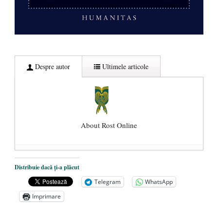
Despre autor
Ultimele articole
About Rost Online
Dezvăluiri cutremurătoare despre
Distribuie dacă ți-a plăcut
președintele Ucrainei, Volodymyr
Telegram
WhatsApp
Zelensky
- 13 mai 2026
Imprimare
Statul care servește Națiunea
- 21 aprilie
2026