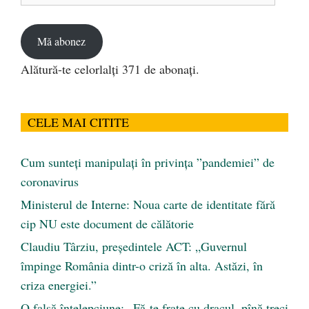
email
Mă abonez
Alătură-te celorlalți 371 de abonați.
CELE MAI CITITE
Cum sunteți manipulați în privința ”pandemiei” de
coronavirus
Ministerul de Interne: Noua carte de identitate fără
cip NU este document de călătorie
Claudiu Târziu, președintele ACT: „Guvernul
împinge România dintr-o criză în alta. Astăzi, în
criza energiei.”
O falsă înțelepciune: „Fă-te frate cu dracul, pînă treci