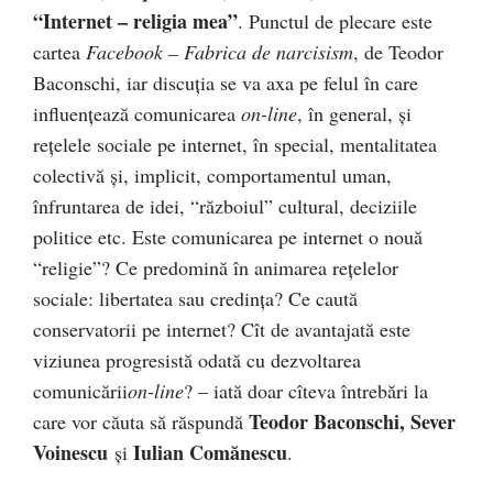
“Internet – religia
mea”
. Punctul de plecare este
cartea
Facebook – Fabrica de narcisism
, de Teodor
Baconschi, iar discuţia se va axa pe felul în care
influenţează comunicarea
on-line
, în general, şi
reţelele sociale pe internet, în special, mentalitatea
colectivă şi, implicit, comportamentul uman,
înfruntarea de idei, “războiul” cultural, deciziile
politice etc. Este comunicarea pe internet o nouă
“religie”? Ce predomină în animarea reţelelor
sociale: libertatea sau credinţa? Ce caută
conservatorii pe internet? Cît de avantajată este
viziunea progresistă odată cu dezvoltarea
comunicării
on-line
? – iată doar cîteva întrebări la
Teodor Baconschi, Sever
care vor căuta să răspundă
Voinescu
Iulian Comănescu
şi
.