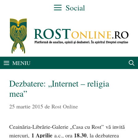
Sari
Social
la
conținut
MENIU
Dezbatere: „Internet – religia
mea”
25 martie 2015
de
Rost Online
Ceainăria-Librărie-Galerie „Casa cu Rost” vă invită
1 Aprilie
18.30
miercuri,
a.c., ora
, la dezbaterea