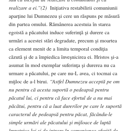
realizare a ei.”(2)
Iniţiativa restabilirii comuniunii
aparţine lui Dumnezeu şi cere un răspuns pe măsură
din partea omului. Rămânerea acestuia în starea
egoistă a păcatului induce suferinţă şi durere ca
urmări a acestei stări degradate, precum şi moartea
ca element menit de a limita temporal condiţia
căzută şi de a împiedica înveşnicirea ei. Hristos şi-a
asumat în mod exemplar suferinţa şi durerea nu ca
urmare a păcatului, pe care nu-L avea, ci tocmai ca
mijloc de a-l birui.
“Astfel Dumnezeu acceptă pe om
nu pentru că acesta suportă o pedeapsă pentru
păcatul lui, ci pentru că face efortul de a nu mai
păcătui, pentru că a luat durerilor pe care le suportă
caracterul de pedeapsă pentru păcat, făcându-le
simple urmări ale păcatului şi mijloace de luptă
împotriva lui şi de intrare în comuniunea oferită de