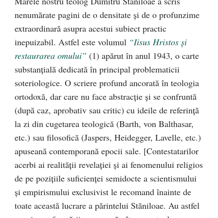
Marele nostru teolog Dumitru Stăniloae a scris
nenumărate pagini de o densitate şi de o profunzime
extraordinară asupra acestui subiect practic
inepuizabil. Astfel este volumul
“Iisus Hristos şi
restaurarea omului”
(1) apărut în anul 1943, o carte
substanţială dedicată în principal problematicii
soteriologice. O scriere profund ancorată în teologia
ortodoxă, dar care nu face abstracţie şi se confruntă
(după caz, aprobativ sau critic) cu ideile de referinţă
la zi din cugetarea teologică (Barth, von Balthasar,
etc.) sau filosofică (Jaspers, Heidegger, Lavelle, etc.)
apuseană contemporană epocii sale. [Contestatarilor
acerbi ai realităţii revelaţiei şi ai fenomenului religios
de pe poziţiile suficienţei semidocte a scientismului
şi empirismului exclusivist le recomand înainte de
toate această lucrare a părintelui Stăniloae. Au astfel