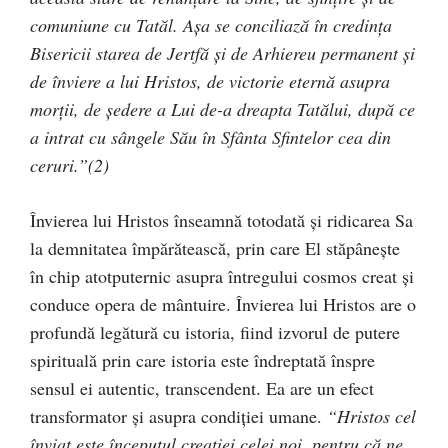
comuniune cu Tatăl. Aşa se conciliază în credinţa
Bisericii starea de Jertfă şi de Arhiereu permanent şi
de înviere a lui Hristos, de victorie eternă asupra
morţii, de şedere a Lui de-a dreapta Tatălui, după ce
a intrat cu sângele Său în Sfânta Sfintelor cea din
ceruri.”(2)
Învierea lui Hristos înseamnă totodată şi ridicarea Sa
la demnitatea împărătească, prin care El stăpâneşte
în chip atotputernic asupra întregului cosmos creat şi
conduce opera de mântuire. Învierea lui Hristos are o
profundă legătură cu istoria, fiind izvorul de putere
spirituală prin care istoria este îndreptată înspre
sensul ei autentic, transcendent. Ea are un efect
transformator şi asupra condiţiei umane.
“Hristos cel
înviat este începutul creaţiei celei noi, pentru că ne