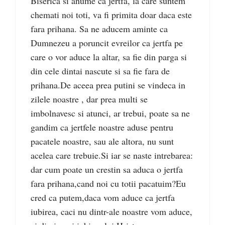
Biserica si anume ca jertfa, la care suntem
chemati noi toti, va fi primita doar daca este
fara prihana. Sa ne aducem aminte ca
Dumnezeu a poruncit evreilor ca jertfa pe
care o vor aduce la altar, sa fie din parga si
din cele dintai nascute si sa fie fara de
prihana.De aceea prea putini se vindeca in
zilele noastre , dar prea multi se
imbolnavesc si atunci, ar trebui, poate sa ne
gandim ca jertfele noastre aduse pentru
pacatele noastre, sau ale altora, nu sunt
acelea care trebuie.Si iar se naste intrebarea:
dar cum poate un crestin sa aduca o jertfa
fara prihana,cand noi cu totii pacatuim?Eu
cred ca putem,daca vom aduce ca jertfa
iubirea, caci nu dintr-ale noastre vom aduce,