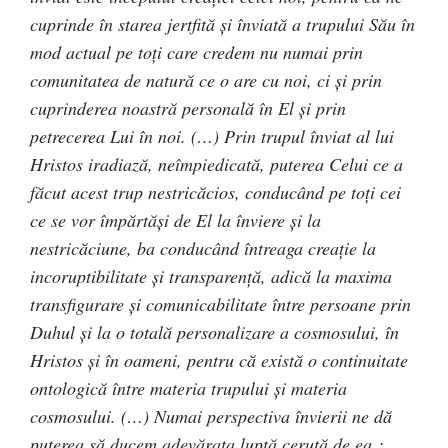
cuprinde în starea jertfită şi înviată a trupului Său în
mod actual pe toţi care credem nu numai prin
comunitatea de natură ce o are cu noi, ci şi prin
cuprinderea noastră personală în El şi prin
petrecerea Lui în noi. (…) Prin trupul înviat al lui
Hristos iradiază, neîmpiedicată, puterea Celui ce a
făcut acest trup nestricăcios, conducând pe toţi cei
ce se vor împărtăşi de El la înviere şi la
nestricăciune, ba conducând întreaga creaţie la
incoruptibilitate şi transparenţă, adică la maxima
transfigurare şi comunicabilitate între persoane prin
Duhul şi la o totală personalizare a cosmosului, în
Hristos şi în oameni, pentru că există o continuitate
ontologică între materia trupului şi materia
cosmosului. (…) Numai perspectiva învierii ne dă
puterea să ducem adevărata luptă cerută de ea :