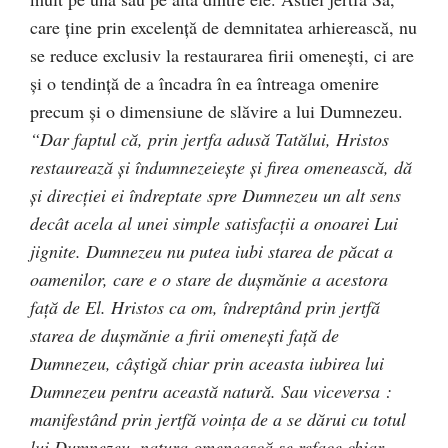
care ţine prin excelenţă de demnitatea arhierească, nu
se reduce exclusiv la restaurarea firii omeneşti, ci are
şi o tendinţă de a încadra în ea întreaga omenire
precum şi o dimensiune de slăvire a lui Dumnezeu.
“Dar faptul că, prin jertfa adusă Tatălui, Hristos
restaurează şi îndumnezeieşte şi firea omenească, dă
şi direcţiei ei îndreptate spre Dumnezeu un alt sens
decât acela al unei simple satisfacţii a onoarei Lui
jignite. Dumnezeu nu putea iubi starea de păcat a
oamenilor, care e o stare de duşmănie a acestora
faţă de El. Hristos ca om, îndreptând prin jertfă
starea de duşmănie a firii omeneşti faţă de
Dumnezeu, câştigă chiar prin aceasta iubirea lui
Dumnezeu pentru această natură. Sau viceversa :
manifestând prin jertfă voinţa de a se dărui cu totul
lui Dumnezeu, natura omenească se reface chiar