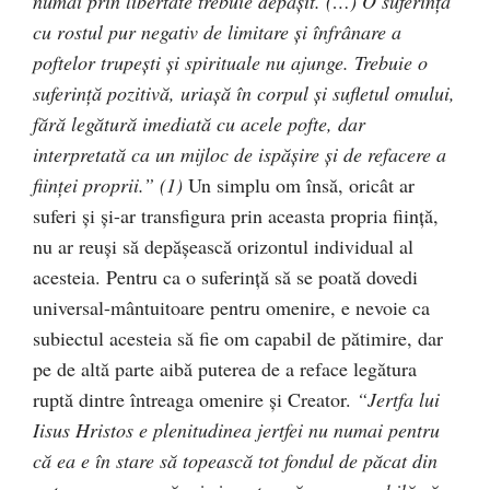
numai prin libertate trebuie depăşit. (…) O suferinţă
cu rostul pur negativ de limitare şi înfrânare a
poftelor trupeşti şi spirituale nu ajunge. Trebuie o
suferinţă pozitivă, uriaşă în corpul şi sufletul omului,
fără legătură imediată cu acele pofte, dar
interpretată ca un mijloc de ispăşire şi de refacere a
fiinţei proprii.” (1)
Un simplu om însă, oricât ar
suferi şi şi-ar transfigura prin aceasta propria fiinţă,
nu ar reuşi să depăşească orizontul individual al
acesteia. Pentru ca o suferinţă să se poată dovedi
universal-mântuitoare pentru omenire, e nevoie ca
subiectul acesteia să fie om capabil de pătimire, dar
pe de altă parte aibă puterea de a reface legătura
ruptă dintre întreaga omenire şi Creator.
“Jertfa lui
Iisus Hristos e plenitudinea jertfei nu numai pentru
că ea e în stare să topească tot fondul de păcat din