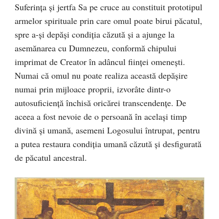
Suferinţa şi jertfa Sa pe cruce au constituit prototipul
armelor spirituale prin care omul poate birui păcatul,
spre a-şi depăşi condiţia căzută şi a ajunge la
asemănarea cu Dumnezeu, conformă chipului
imprimat de Creator în adâncul fiinţei omeneşti.
Numai că omul nu poate realiza această depăşire
numai prin mijloace proprii, izvorâte dintr-o
autosuficienţă închisă oricărei transcendenţe. De
aceea a fost nevoie de o persoană în acelaşi timp
divină şi umană, asemeni Logosului întrupat, pentru
a putea restaura condiţia umană căzută şi desfigurată
de păcatul ancestral.