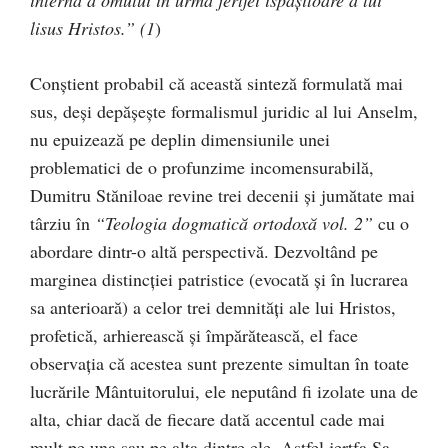
internă a omului în urma jertfei ispăşitoare a lui
lisus Hristos.” (1
)
Conştient probabil că această sinteză formulată mai
sus, deşi depăşeşte formalismul juridic al lui Anselm,
nu epuizează pe deplin dimensiunile unei
problematici de o profunzime incomensurabilă,
Dumitru Stăniloae revine trei decenii şi jumătate mai
târziu în
“Teologia dogmatică ortodoxă vol. 2”
cu o
abordare dintr-o altă perspectivă. Dezvoltând pe
marginea distincţiei patristice (evocată şi în lucrarea
sa anterioară) a celor trei demnităţi ale lui Hristos,
profetică, arhierească şi împărătească, el face
observaţia că acestea sunt prezente simultan în toate
lucrările Mântuitorului, ele neputând fi izolate una de
alta, chiar dacă de fiecare dată accentul cade mai
mult pe una sau pe alta dintre ele. Astfel jertfa Sa,