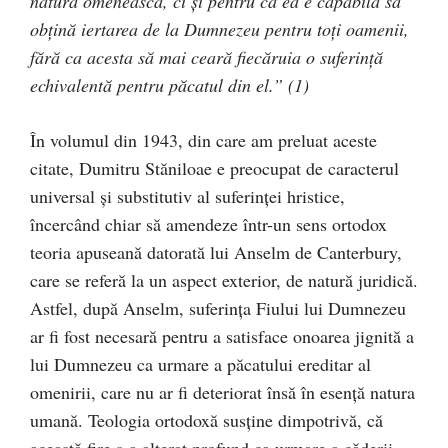
natura omenească, ci şi pentru că ea e capabilă să
obţină iertarea de la Dumnezeu pentru toţi oamenii,
fără ca acesta să mai ceară fiecăruia o suferinţă
echivalentă pentru păcatul din el.” (1)
În volumul din 1943, din care am preluat aceste
citate, Dumitru Stăniloae e preocupat de caracterul
universal şi substitutiv al suferinţei hristice,
încercând chiar să amendeze într-un sens ortodox
teoria apuseană datorată lui Anselm de Canterbury,
care se referă la un aspect exterior, de natură juridică.
Astfel, după Anselm, suferinţa Fiului lui Dumnezeu
ar fi fost necesară pentru a satisface onoarea jignită a
lui Dumnezeu ca urmare a păcatului ereditar al
omenirii, care nu ar fi deteriorat însă în esenţă natura
umană. Teologia ortodoxă susţine dimpotrivă, că