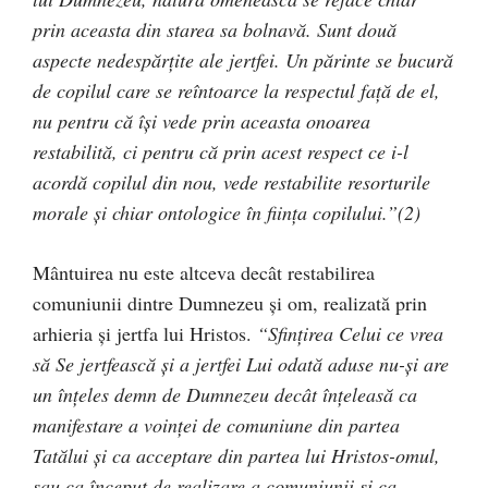
prin aceasta din starea sa bolnavă. Sunt două
aspecte nedespărţite ale jertfei. Un părinte se bucură
de copilul care se reîntoarce la respectul faţă de el,
nu pentru că îşi vede prin aceasta onoarea
restabilită, ci pentru că prin acest respect ce i-l
acordă copilul din nou, vede restabilite resorturile
morale şi chiar ontologice în fiinţa copilului.”(2)
Mântuirea nu este altceva decât restabilirea
comuniunii dintre Dumnezeu şi om, realizată prin
arhieria şi jertfa lui Hristos.
“Sfinţirea Celui ce vrea
să Se jertfească şi a jertfei Lui odată aduse nu-şi are
un înţeles demn de Dumnezeu decât înţeleasă ca
manifestare a voinţei de comuniune din partea
Tatălui şi ca acceptare din partea lui Hristos-omul,
sau ca început de realizare a comuniunii şi ca