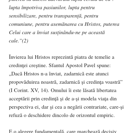
lupta împotriva pasiunilor, lupta pentru
sensibilizare, pentru transparenţă, pentru
comuniune, pentru asemănarea cu Hristos, puterea
Celui care a înviat susţinându-ne pe această
cale.”(2)
Învierea lui Hristos reprezintă piatra de temelie a
credinţei creştine. Sfantul Apostol Pavel spune:
„Dacă Hristos n-a înviat, zadarnică este atunci
propovăduirea noastră, zadarnică şi credinţa voastră”
(I Corint. XV, 14). Omului îi este lăsată libertatea
acceptării prin credinţă şi de a-şi modela viaţa din
perspectiva ei, dar şi cea a negării contrariate, care-şi
refuză o deschidere dincolo de orizontul empiric.
E o alegere fundamentală, care marchează decisiv