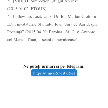
[VIDEO] Simpozion „Rugul Aprins”
COVID-19 – analiză şi explicaţii
- 16 iulie
(2015.04.02, FTOUB)
2020
Follow-up: Lect. Univ. Dr. Ion Marian Croitoru –
„Din învăţăturile Sfântului Ioan Gură de Aur despre
Pocăință” (2015.04.20, Parohia „Sf. Cuv. Antonie
cel Mare”, Titan) – seară duhovnicească
Ne puteți urmări și pe Telegram:
https://t.me/RevistaRost