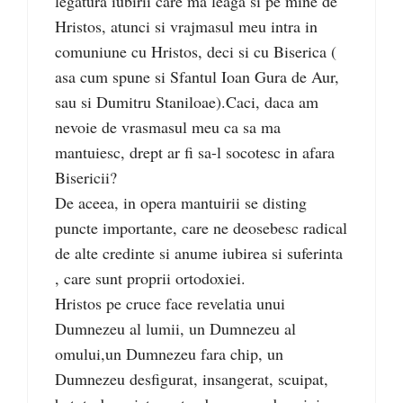
legatura iubirii care ma leaga si pe mine de
Hristos, atunci si vrajmasul meu intra in
comuniune cu Hristos, deci si cu Biserica (
asa cum spune si Sfantul Ioan Gura de Aur,
sau si Dumitru Staniloae).Caci, daca am
nevoie de vrasmasul meu ca sa ma
mantuiesc, drept ar fi sa-l socotesc in afara
Bisericii?
De aceea, in opera mantuirii se disting
puncte importante, care ne deosebesc radical
de alte credinte si anume iubirea si suferinta
, care sunt proprii ortodoxiei.
Hristos pe cruce face revelatia unui
Dumnezeu al lumii, un Dumnezeu al
omului,un Dumnezeu fara chip, un
Dumnezeu desfigurat, insangerat, scuipat,