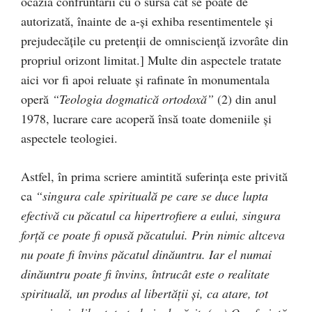
ocazia confruntării cu o sursă cât se poate de
autorizată, înainte de a-şi exhiba resentimentele şi
prejudecăţile cu pretenţii de omniscienţă izvorâte din
propriul orizont limitat.] Multe din aspectele tratate
aici vor fi apoi reluate şi rafinate în monumentala
operă
“Teologia dogmatică ortodoxă”
(2) din anul
1978, lucrare care acoperă însă toate domeniile şi
aspectele teologiei.
Astfel, în prima scriere amintită suferinţa este privită
ca
“singura cale spirituală pe care se duce lupta
efectivă cu păcatul ca hipertrofiere a eului, singura
forţă ce poate fi opusă păcatului. Prin nimic altceva
nu poate fi învins păcatul dinăuntru. Iar el numai
dinăuntru poate fi învins, întrucât este o realitate
spirituală, un produs al libertăţii şi, ca atare, tot