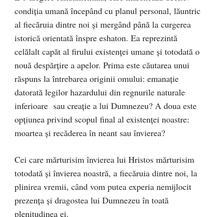
condiţia umană începând cu planul personal, lăuntric
al fiecăruia dintre noi şi mergând până la curgerea
istorică orientată înspre eshaton. Ea reprezintă
celălalt capăt al firului existenţei umane şi totodată o
nouă despărţire a apelor. Prima este căutarea unui
răspuns la întrebarea originii omului: emanaţie
datorată legilor hazardului din regnurile naturale
inferioare sau creaţie a lui Dumnezeu? A doua este
opţiunea privind scopul final al existenţei noastre:
moartea şi recăderea în neant sau învierea?
Cei care mărturisim învierea lui Hristos mărturisim
totodată şi învierea noastră, a fiecăruia dintre noi, la
plinirea vremii, când vom putea experia nemijlocit
prezenţa şi dragostea lui Dumnezeu în toată
plenitudinea ei.