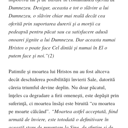
Dumnezeu. Desigur, aceasta e tot o slăvire a lui
Dumnezeu, o slăvire chiar mai reală decât cea
oferită prin suportarea durerii şi a morţii ca
pedeapsă pentru păcat sau ca satisfacere adusă
onoarei jignite a lui Dumnezeu. Dar aceasta numai
Hristos o poate face Cel dintâi şi numai în El o
putem face şi noi.”(2)
Patimile şi moartea lui Hristos nu au fost altceva
decât deschiderea posibilităţii învierii Sale, datorită
căreia triumful devine deplin. Nu doar păcatul,
înţeles ca degradare a firii omeneşti, este depăşit prin
suferinţă, ci moartea însăşi este biruită “cu moartea
pe moarte călcând”.
“Moartea astfel acceptată, fiind
urmată de înviere, este totodată o definitivare în
această stare de renunţare la Sine, de sfinţire şi de