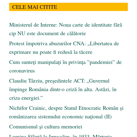
CELE MAI CITITE
Ministerul de Interne: Noua carte de identitate fără
cip NU este document de călătorie
Protest împotriva abuzurilor CNA: „Libertatea de
exprimare nu poate fi redusă la tăcere
Cum sunteți manipulați în privința ”pandemiei” de
coronavirus
Claudiu Târziu, președintele ACT: „Guvernul
împinge România dintr-o criză în alta. Astăzi, în
criza energiei.”
Nichifor Crainic, despre Statul Etnocratic Român şi
românizarea sistemului economic naţional (II)
Comunismul şi cultura memoriei
Lumina Sfântă la Ierusalim, în 1933. Mărturia