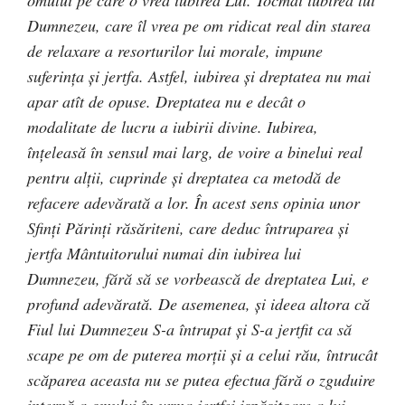
omului pe care o vrea iubirea Lui. Tocmai iubirea lui
Dumnezeu, care îl vrea pe om ridicat real din starea
de relaxare a resorturilor lui morale, impune
suferinţa şi jertfa.
Astfel, iubirea şi dreptatea nu mai
apar atît de opuse. Dreptatea nu e decât o
modalitate de lucru a iubirii divine. Iubirea,
înţeleasă în sensul mai larg, de voire a binelui real
pentru alţii, cuprinde şi dreptatea ca metodă de
refacere adevărată a lor. În acest sens opinia unor
Sfinţi Părinţi răsăriteni, care deduc întruparea şi
jertfa Mântuitorului numai din iubirea lui
Dumnezeu, fără să se vorbească de dreptatea Lui, e
profund adevărată. De asemenea, şi ideea altora că
Fiul lui Dumnezeu S-a întrupat şi S-a jertfit ca să
scape pe om de puterea morţii şi a celui rău, întrucât
scăparea aceasta nu se putea efectua fără o zguduire