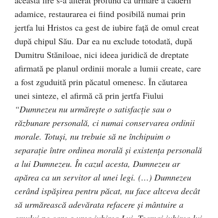
această fire s-a alterat profund ca urmare a căderii
adamice, restaurarea ei fiind posibilă numai prin
jertfa lui Hristos ca gest de iubire faţă de omul creat
după chipul Său. Dar ea nu exclude totodată, după
Dumitru Stăniloae, nici ideea juridică de dreptate
afirmată pe planul ordinii morale a lumii create, care
a fost zguduită prin păcatul omenesc. În căutarea
unei sinteze, el afirmă că prin jertfa Fiului
“Dumnezeu nu urmăreşte o satisfacţie sau o
răzbunare personală, ci numai conservarea ordinii
morale. Totuşi, nu trebuie să ne închipuim o
separaţie între ordinea morală şi existenţa personală
a lui Dumnezeu. În cazul acesta, Dumnezeu ar
apărea ca un servitor al unei legi. (…) Dumnezeu
cerând ispăşirea pentru păcat, nu face altceva decât
să urmărească adevărata refacere şi mântuire a