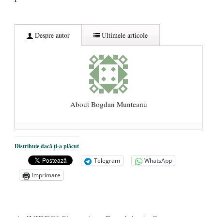
Despre autor
Ultimele articole
About Bogdan Munteanu
Paralele: ateul şi rugăciunea
- 18
Distribuie dacă ți-a plăcut
octombrie 2020
Telegram
WhatsApp
Semne ale vremurilor sau actualitatea
Imprimare
dialogurilor lui Soloviov
- 19 septembrie
2020
Dinamica creşterii numărului de cazuri