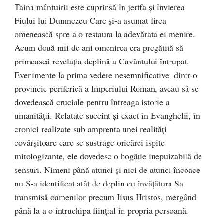
Taina mântuirii este cuprinsă în jertfa şi învierea
Fiului lui Dumnezeu Care şi-a asumat firea
omenească spre a o restaura la adevărata ei menire.
Acum două mii de ani omenirea era pregătită să
primească revelaţia deplină a Cuvântului întrupat.
Evenimente la prima vedere nesemnificative, dintr-o
provincie periferică a Imperiului Roman, aveau să se
dovedească cruciale pentru întreaga istorie a
umanităţii. Relatate succint şi exact în Evanghelii, în
cronici realizate sub amprenta unei realităţi
covârşitoare care se sustrage oricărei ispite
mitologizante, ele dovedesc o bogăţie inepuizabilă de
sensuri. Nimeni până atunci şi nici de atunci încoace
nu S-a identificat atât de deplin cu învăţătura Sa
transmisă oamenilor precum Iisus Hristos, mergând
până la a o întruchipa fiinţial în propria persoană.