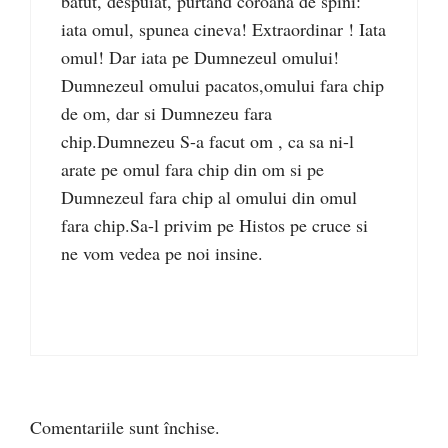
batut, despuiat, purtand coroana de spini:
iata omul, spunea cineva! Extraordinar ! Iata
omul! Dar iata pe Dumnezeul omului!
Dumnezeul omului pacatos,omului fara chip
de om, dar si Dumnezeu fara
chip.Dumnezeu S-a facut om , ca sa ni-l
arate pe omul fara chip din om si pe
Dumnezeul fara chip al omului din omul
fara chip.Sa-l privim pe Histos pe cruce si
ne vom vedea pe noi insine.
Comentariile sunt închise.