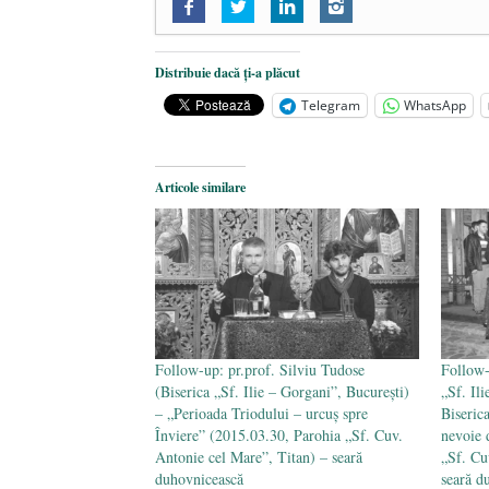
Follow-up: Conferință – Costion Ni
Chiril și Metodiu, USAMV)
- 29 
Follow-up: Dr. Andrei Dîrlău – co
Distribuie dacă ți-a plăcut
Biserica Sfântul Silvestru)
- 29 ma
Telegram
WhatsApp
Follow-up: Conferință – Prof.univ
Biserica Sfinții Chiril și Metodiu)
Articole similare
Follow-up: pr.prof. Silviu Tudose
Follow-
(Biserica „Sf. Ilie – Gorgani”, București)
„Sf. Il
– „Perioada Triodului – urcuş spre
Biserica
Înviere” (2015.03.30, Parohia „Sf. Cuv.
nevoie 
Antonie cel Mare”, Titan) – seară
„Sf. Cu
duhovnicească
seară d