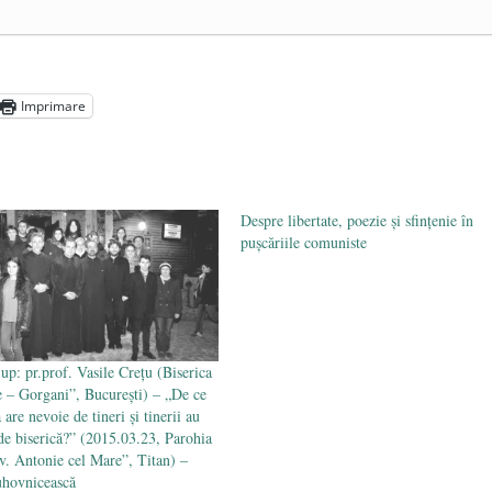
colescu – „Să fim aripă!” (2019.11.10, Biserica Sfinții
martie 2020
nferința „Marxismul cultural – noua utopie” (2019.11.25,
rtie 2020
Imprimare
.dr. Nicolae Constantinescu – „Nu te teme!” (2019.12.08,
- 29 martie 2020
Despre libertate, poezie şi sfinţenie în
puşcăriile comuniste
up: pr.prof. Vasile Crețu (Biserica
ie – Gorgani”, București) – „De ce
 are nevoie de tineri și tinerii au
de biserică?” (2015.03.23, Parohia
v. Antonie cel Mare”, Titan) –
uhovnicească