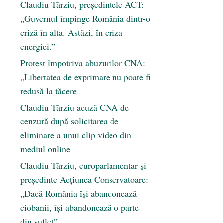
Claudiu Târziu, președintele ACT:
„Guvernul împinge România dintr-o
criză în alta. Astăzi, în criza
energiei.”
Protest împotriva abuzurilor CNA:
„Libertatea de exprimare nu poate fi
redusă la tăcere
Claudiu Târziu acuză CNA de
cenzură după solicitarea de
eliminare a unui clip video din
mediul online
Claudiu Târziu, europarlamentar și
președinte Acțiunea Conservatoare:
„Dacă România își abandonează
ciobanii, își abandonează o parte
din suflet”