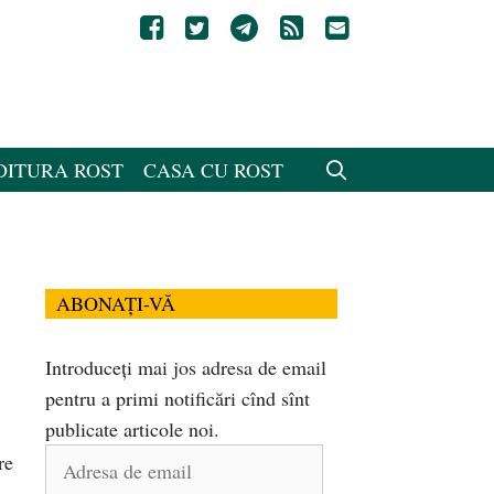
DITURA ROST
CASA CU ROST
ABONAȚI-VĂ
Introduceți mai jos adresa de email
pentru a primi notificări cînd sînt
publicate articole noi.
Adresa
re
de