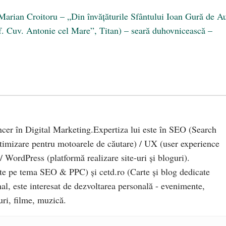
Marian Croitoru – „Din învăţăturile Sfântului Ioan Gură de A
f. Cuv. Antonie cel Mare”, Titan) – seară duhovnicească –
ncer în Digital Marketing.Expertiza lui este în SEO (Search
timizare pentru motoarele de căutare) / UX (user experience
 / WordPress (platformă realizare site-uri și bloguri).
e pe tema SEO & PPC) și cetd.ro (Carte și blog dedicate
al, este interesat de dezvoltarea personală - evenimente,
turi, filme, muzică.