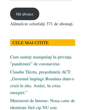
email
Mă abonez
Alătură-te celorlalți 371 de abonați.
CELE MAI CITITE
Cum sunteți manipulați în privința
”pandemiei” de coronavirus
Claudiu Târziu, președintele ACT:
„Guvernul împinge România dintr-o
criză în alta. Astăzi, în criza
energiei.”
Ministerul de Interne: Noua carte de
identitate fără cip NU este