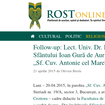
Sari
la
conținut
CULTURAL
POLITIC
RELIGIOS
Follow-up: Lect. Univ. Dr. 
Sfântului Ioan Gură de Aur
„Sf. Cuv. Antonie cel Mare
21 aprilie 2015
de
Olivian Breda
Luni – 20.04.2015, în parohia „
Sf. Cuv. 
Steriadi nr. 19/A, sector 3, București, a a
Croitoru
– cadru didactic la
Facultatea de
a vorbit despre „Din învăţăturile
Sfântulu