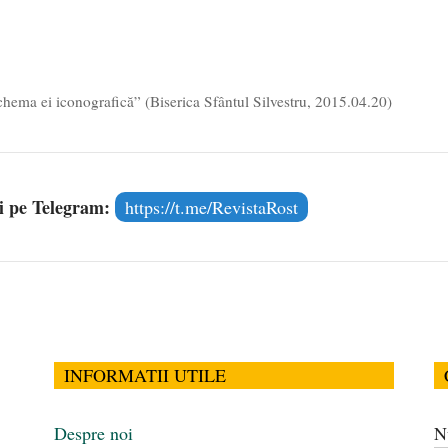
chema ei iconografică” (Biserica Sfântul Silvestru, 2015.04.20)
și pe Telegram:
https://t.me/RevistaRost
INFORMATII UTILE
Despre noi
N