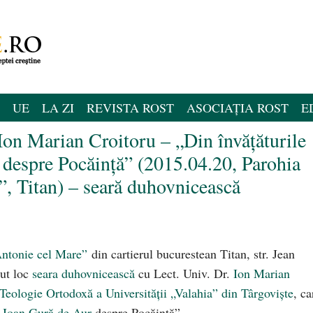
UE
LA ZI
REVISTA ROST
ASOCIAȚIA ROST
E
Ion Marian Croitoru – „Din învăţăturile
 despre Pocăință” (2015.04.20, Parohia
”, Titan) – seară duhovnicească
Antonie cel Mare”
din cartierul bucurestean Titan, str. Jean
vut loc
seara duhovnicească
cu Lect. Univ. Dr.
Ion Marian
 Teologie Ortodoxă a Universității „Valahia” din Târgoviște
, ca
i Ioan Gură de Aur
despre Pocăință”.