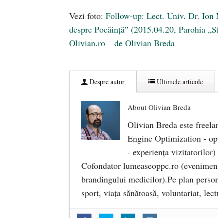
Vezi foto:
Follow-up: Lect. Univ. Dr. Ion 
despre Pocăință” (2015.04.20, Parohia „S
Olivian.ro – de Olivian Breda
Despre autor
Ultimele articole
About Olivian Breda
Olivian Breda este freela
Engine Optimization - op
- experiența vizitatorilor)
Cofondator lumeaseoppc.ro (eveniment
brandingului medicilor).Pe plan person
sport, viața sănătoasă, voluntariat, lec